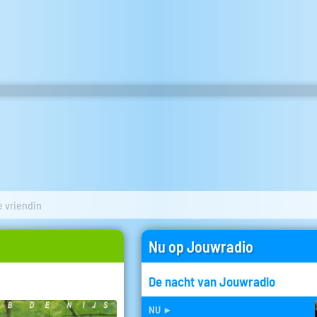
e vriendin
Nu op Jouwradio
De nacht van Jouwradio
nu
►