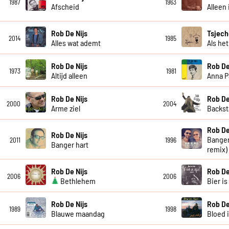
1987
1963
Afscheid
Alleen 
Rob De Nijs
Tsjech
2014
1985
Alles wat ademt
Als het
Rob De Nijs
Rob De
1973
1981
Altijd alleen
Anna 
Rob De Nijs
Rob De
2000
2004
Arme ziel
Backst
Rob De
Rob De Nijs
Banger
2011
1996
Banger hart
remix)
Rob De Nijs
Rob De
2006
2006
Bethlehem
Bier is
Rob De Nijs
Rob De
1989
1998
Blauwe maandag
Bloed 