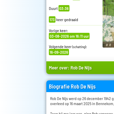
Duurt
03:36
173
keer gedraaid
Vorige keer:
03-08-2026 om 16:11 uur
Volgende keer
:
(schatting)
16-09-2026
Meer over:
Rob De Nijs
Biografie Rob De Nijs
Rob De Nijs werd op 26 december 1942 
overleed op 16 maart 2025 in Bennekom
Toen hij zes jaar was, ging Rob vanwege 