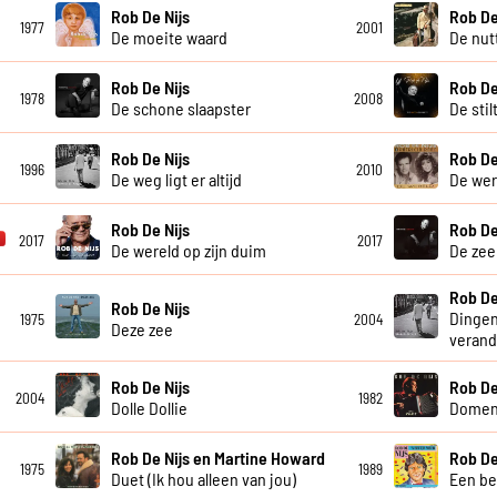
Rob De Nijs
Rob De
1977
2001
De moeite waard
De nut
Rob De Nijs
Rob De
1978
2008
De schone slaapster
De stil
Rob De Nijs
Rob De
1996
2010
De weg ligt er altijd
De wer
Rob De Nijs
Rob De
2017
2017
De wereld op zijn duim
De zee
Rob De
Rob De Nijs
Dingen
1975
2004
Deze zee
veran
Rob De Nijs
Rob De
2004
1982
Dolle Dollie
Domen
Rob De Nijs en Martine Howard
Rob De
1975
1989
Duet (Ik hou alleen van jou)
Een be