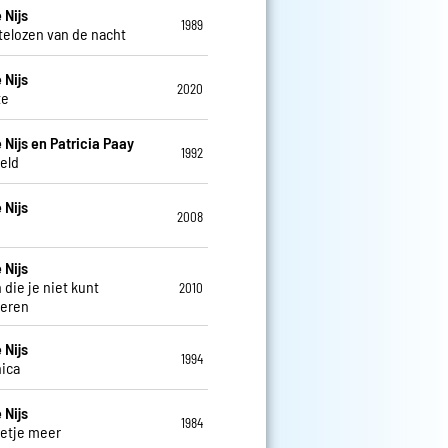
 Nijs
1989
telozen van de nacht
 Nijs
2020
te
 Nijs en Patricia Paay
1992
eld
 Nijs
2008
 Nijs
 die je niet kunt
2010
deren
 Nijs
1994
ica
 Nijs
1984
etje meer