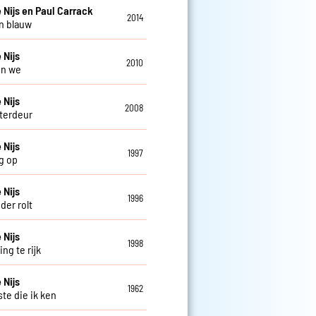
 Nijs en Paul Carrack
2014
n blauw
 Nijs
2010
en we
 Nijs
2008
terdeur
 Nijs
1997
g op
 Nijs
1996
der rolt
 Nijs
1998
ng te rijk
 Nijs
1962
ste die ik ken