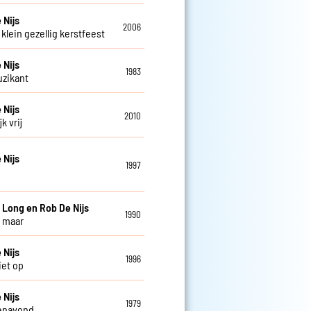
 Nijs
2006
klein gezellig kerstfeest
 Nijs
1983
zikant
 Nijs
2010
k vrij
 Nijs
1997
e
 Long en Rob De Nijs
1990
 maar
 Nijs
1996
iet op
 Nijs
1979
enavond