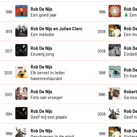
Rob De Nijs
Rob De
1996
1989
Een goed jaar
Een 
Rob De Nijs en Julien Clerc
Rob De
1978
2008
Een melodie
Een mu
Rob De Nijs
Rob De
2017
2008
Eeuwig jong
Eindelij
Rob De Nijs
Rob De
Elk servet in ieder
2020
1998
En ho
havenrestaurant
Rob De Nijs
Robert
2001
1980
Foto van vroeger
Ga nou
Rob De Nijs
Rob De
1994
2008
Geef mij een plaats
Geef n
Rob De Nijs
Rob De
1998
1996
Geschreven in de wind
Gister