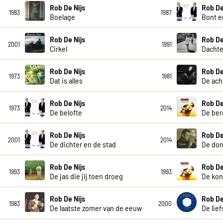
Rob De Nijs
Rob De
1983
1987
Boelage
Bont e
Rob De Nijs
Rob De
2001
1991
Cirkel
Dacht
Rob De Nijs
Rob De
1973
1981
Dat is alles
De ach
Rob De Nijs
Rob De
1973
2014
De belofte
De ber
Rob De Nijs
Rob De
2001
2014
De dichter en de stad
De don
Rob De Nijs
Rob De
1993
1993
De jas die jij toen droeg
De koni
Rob De Nijs
Rob De
1983
2000
De laatste zomer van de eeuw
De lief