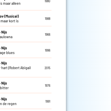
1980
is maar alleen
ov (Musical)
1988
 maar kort is
 Nijs
1966
Paulowna
 Nijs
1996
age blues
 Nijs
 hart (Robert Abigail
2015
 Nijs
1976
 bitter
 Nijs
1991
in de regen