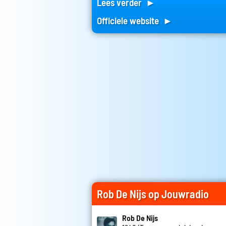
Lees verder ►
Officiele website ►
Rob De Nijs op Jouwradio
Rob De Nijs