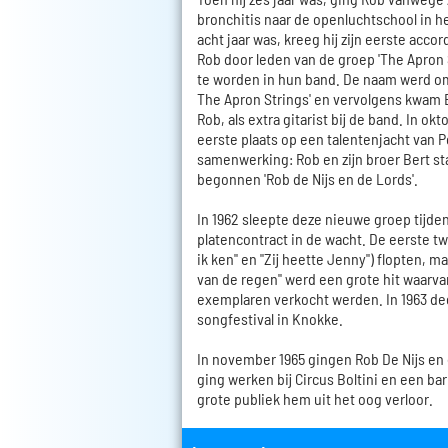
bronchitis naar de openluchtschool in he
acht jaar was, kreeg hij zijn eerste acco
Rob door leden van de groep 'The Apron 
te worden in hun band. De naam werd o
The Apron Strings' en vervolgens kwam B
Rob, als extra gitarist bij de band. In o
eerste plaats op een talentenjacht van P
samenwerking: Rob en zijn broer Bert st
begonnen 'Rob de Nijs en de Lords'.
In 1962 sleepte deze nieuwe groep tijde
platencontract in de wacht. De eerste twe
ik ken" en "Zij heette Jenny") flopten, 
van de regen" werd een grote hit waarvan
exemplaren verkocht werden. In 1963 d
songfestival in Knokke.
In november 1965 gingen Rob De Nijs en 
ging werken bij Circus Boltini en een bar
grote publiek hem uit het oog verloor.