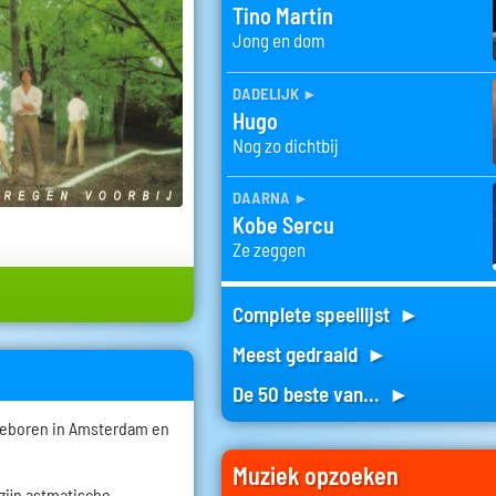
Tino Martin
Jong en dom
dadelijk
►
Hugo
Nog zo dichtbij
daarna
►
Kobe Sercu
Ze zeggen
Complete speellijst ►
Meest gedraaid ►
De 50 beste van... ►
geboren in Amsterdam en
.
Muziek opzoeken
zijn astmatische