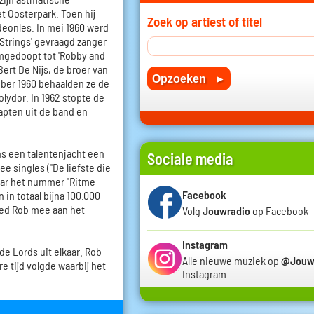
t Oosterpark. Toen hij
Zoek op artiest of titel
rdeonles. In mei 1960 werd
Strings' gevraagd zanger
mgedoopt tot 'Robby and
ert De Nijs, de broer van
ktober 1960 behaalden ze de
olydor. In 1962 stopte de
apten uit de band en
ns een talentenjacht een
Sociale media
e singles ("De liefste die
maar het nummer "Ritme
Facebook
 in totaal bijna 100.000
eed Rob mee aan het
Volg
Jouwradio
op Facebook
Instagram
de Lords uit elkaar. Rob
Alle nieuwe muziek op
@Jouw
re tijd volgde waarbij het
Instagram