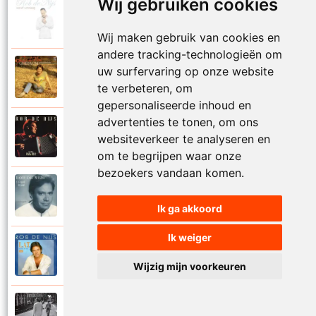
Wij gebruiken cookies
Rob De Nijs
2004
Klein lied
Wij maken gebruik van cookies en
andere tracking-technologieën om
Rob De Nijs
uw surfervaring op onze website
1983
Kleine man
te verbeteren, om
gepersonaliseerde inhoud en
advertenties te tonen, om ons
Rob De Nijs
websiteverkeer te analyseren en
1994
Kleine ster
om te begrijpen waar onze
bezoekers vandaan komen.
Rob De Nijs
1987
Kronenburg park
Ik ga akkoord
Ik weiger
Rob De Nijs
1984
L.A.T.
Wijzig mijn voorkeuren
Rob De Nijs