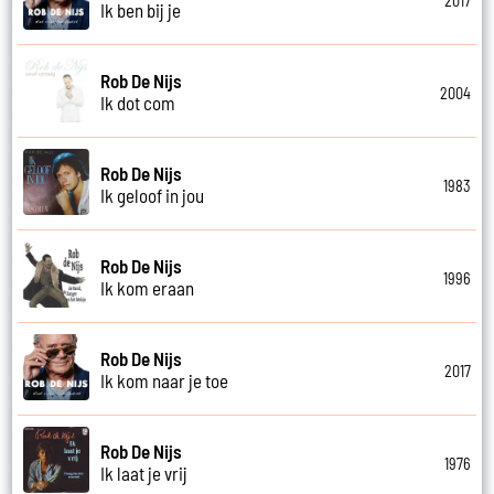
2017
Ik ben bij je
Rob De Nijs
2004
Ik dot com
Rob De Nijs
1983
Ik geloof in jou
Rob De Nijs
1996
Ik kom eraan
Rob De Nijs
2017
Ik kom naar je toe
Rob De Nijs
1976
Ik laat je vrij