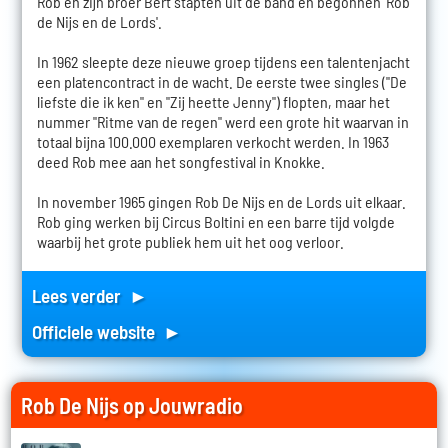
Rob en zijn broer Bert stapten uit de band en begonnen 'Rob
de Nijs en de Lords'.
In 1962 sleepte deze nieuwe groep tijdens een talentenjacht
een platencontract in de wacht. De eerste twee singles ("De
liefste die ik ken" en "Zij heette Jenny") flopten, maar het
nummer "Ritme van de regen" werd een grote hit waarvan in
totaal bijna 100.000 exemplaren verkocht werden. In 1963
deed Rob mee aan het songfestival in Knokke.
In november 1965 gingen Rob De Nijs en de Lords uit elkaar.
Rob ging werken bij Circus Boltini en een barre tijd volgde
waarbij het grote publiek hem uit het oog verloor.
Lees verder ►
Officiele website ►
Rob De Nijs op Jouwradio