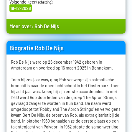
Volgende keer
:
(schatting)
16-12-2026
Meer over:
Rob De Nijs
Biografie Rob De Nijs
Rob De Nijs werd op 26 december 1942 geboren in
Amsterdam en overleed op 16 maart 2025 in Bennekom.
Toen hij zes jaar was, ging Rob vanwege zijn astmatische
bronchitis naar de openluchtschool in het Oosterpark. Toen
hij acht jaar was, kreeg hij zijn eerste accordeonles. In mei
1960 werd Rob door leden van de groep 'The Apron Strings'
gevraagd zanger te worden in hun band. De naam werd
omgedoopt tot 'Robby and The Apron Strings' en vervolgens
kwam Bert De Nijs, de broer van Rob, als extra gitarist bij de
band. In oktober 1960 behaalden ze de eerste plaats op een
talentenjacht van Polydor. In 1962 stopte de samenwerking: