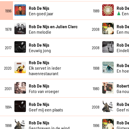
Rob De Nijs
Rob De
1996
1989
Een goed jaar
Een 
Rob De Nijs en Julien Clerc
Rob De
1978
2008
Een melodie
Een mu
Rob De Nijs
Rob De
2017
2008
Eeuwig jong
Eindelij
Rob De Nijs
Rob De
Elk servet in ieder
2020
1998
En ho
havenrestaurant
Rob De Nijs
Robert
2001
1980
Foto van vroeger
Ga nou
Rob De Nijs
Rob De
1994
2008
Geef mij een plaats
Geef n
Rob De Nijs
Rob De
1998
1996
Geschreven in de wind
Gister