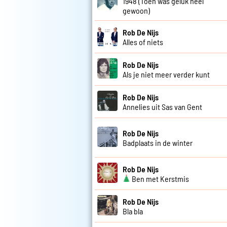
1948 (Toen was geluk heel
gewoon)
Rob De Nijs
Alles of niets
Rob De Nijs
Als je niet meer verder kunt
Rob De Nijs
Annelies uit Sas van Gent
Rob De Nijs
Badplaats in de winter
Rob De Nijs
Ben met Kerstmis
Rob De Nijs
Bla bla