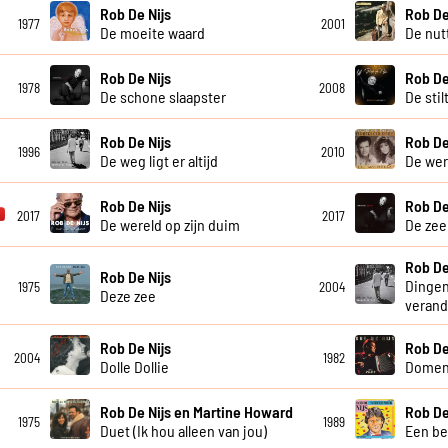
Rob De Nijs
Rob De
1977
2001
De moeite waard
De nut
Rob De Nijs
Rob De
1978
2008
De schone slaapster
De stil
Rob De Nijs
Rob De
1996
2010
De weg ligt er altijd
De wer
Rob De Nijs
Rob De
2017
2017
De wereld op zijn duim
De zee
Rob De
Rob De Nijs
Dingen
1975
2004
Deze zee
veran
Rob De Nijs
Rob De
2004
1982
Dolle Dollie
Domen
Rob De Nijs en Martine Howard
Rob De
1975
1989
Duet (Ik hou alleen van jou)
Een be