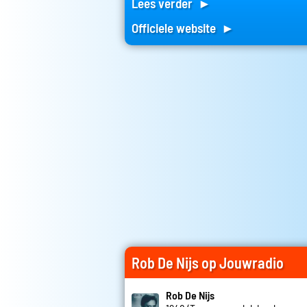
Lees verder ►
Officiele website ►
Rob De Nijs op Jouwradio
Rob De Nijs