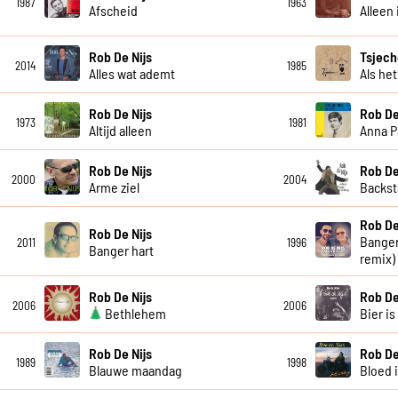
1987
1963
Afscheid
Alleen 
Rob De Nijs
Tsjech
2014
1985
Alles wat ademt
Als het
Rob De Nijs
Rob De
1973
1981
Altijd alleen
Anna 
Rob De Nijs
Rob De
2000
2004
Arme ziel
Backst
Rob De
Rob De Nijs
Banger
2011
1996
Banger hart
remix)
Rob De Nijs
Rob De
2006
2006
Bethlehem
Bier is
Rob De Nijs
Rob De
1989
1998
Blauwe maandag
Bloed 