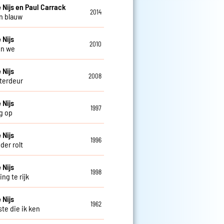
 Nijs en Paul Carrack
2014
n blauw
 Nijs
2010
en we
 Nijs
2008
terdeur
 Nijs
1997
g op
 Nijs
1996
der rolt
 Nijs
1998
ng te rijk
 Nijs
1962
ste die ik ken