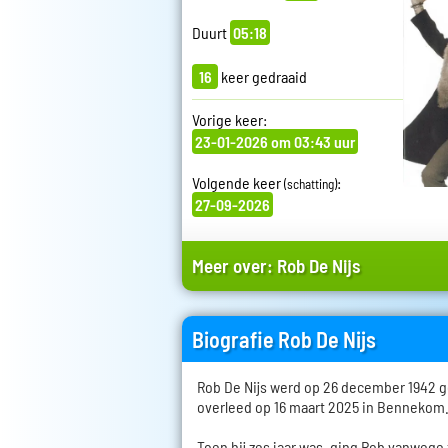
Duurt
05:18
16
keer gedraaid
Vorige keer:
23-01-2026 om 03:43 uur
Volgende keer
:
(schatting)
27-09-2026
Meer over:
Rob De Nijs
Biografie Rob De Nijs
Rob De Nijs werd op 26 december 1942 
overleed op 16 maart 2025 in Bennekom
Toen hij zes jaar was, ging Rob vanwege 