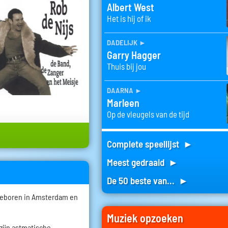
Albert West
Het is hij of ik
dadelijk
►
Garry Hagger
Thuis bij jou
daarna
►
Marleen
Op de vleugels van de tijd
Complete speellijst ►
Meest gedraaid ►
De 50 beste van... ►
geboren in Amsterdam en
.
Muziek opzoeken
zijn astmatische