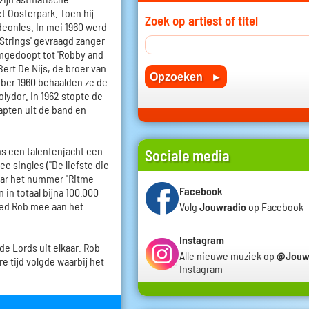
t Oosterpark. Toen hij
Zoek op artiest of titel
rdeonles. In mei 1960 werd
Strings' gevraagd zanger
mgedoopt tot 'Robby and
ert De Nijs, de broer van
ktober 1960 behaalden ze de
olydor. In 1962 stopte de
apten uit de band en
ns een talentenjacht een
Sociale media
e singles ("De liefste die
maar het nummer "Ritme
Facebook
 in totaal bijna 100.000
eed Rob mee aan het
Volg
Jouwradio
op Facebook
Instagram
de Lords uit elkaar. Rob
Alle nieuwe muziek op
@Jouw
re tijd volgde waarbij het
Instagram