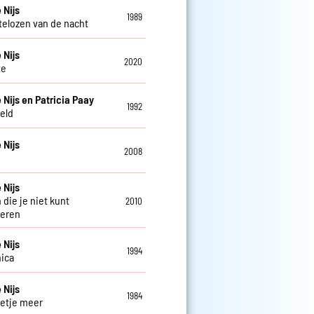
 Nijs
1989
telozen van de nacht
 Nijs
2020
te
 Nijs en Patricia Paay
1992
eld
 Nijs
2008
 Nijs
 die je niet kunt
2010
deren
 Nijs
1994
ica
 Nijs
1984
etje meer