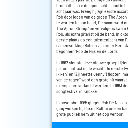
bronchitis naar de openluchtschool in he
acht jaar was, kreeg hij zijn eerste acco
Rob door leden van de groep 'The Apron 
te worden in hun band. De naam werd o
The Apron Strings' en vervolgens kwam B
Rob, als extra gitarist bij de band. In o
eerste plaats op een talentenjacht van P
samenwerking: Rob en zijn broer Bert st
begonnen 'Rob de Nijs en de Lords'.
In 1962 sleepte deze nieuwe groep tijde
platencontract in de wacht. De eerste twe
ik ken" en "Zij heette Jenny") flopten, 
van de regen" werd een grote hit waarvan
exemplaren verkocht werden. In 1963 d
songfestival in Knokke.
In november 1965 gingen Rob De Nijs en 
ging werken bij Circus Boltini en een bar
grote publiek hem uit het oog verloor.