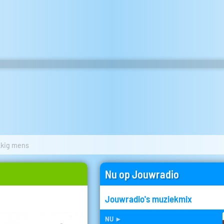
kkig mens
Nu op Jouwradio
Jouwradio's muziekmix
nu
►