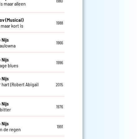
1980
is maar alleen
ov (Musical)
1988
 maar kort is
 Nijs
1966
Paulowna
 Nijs
1996
age blues
 Nijs
 hart (Robert Abigail
2015
 Nijs
1976
 bitter
 Nijs
1991
in de regen