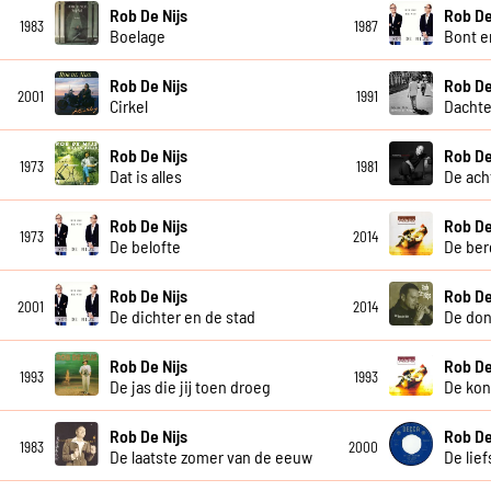
Rob De Nijs
Rob De
1983
1987
Boelage
Bont e
Rob De Nijs
Rob De
2001
1991
Cirkel
Dacht
Rob De Nijs
Rob De
1973
1981
Dat is alles
De ach
Rob De Nijs
Rob De
1973
2014
De belofte
De ber
Rob De Nijs
Rob De
2001
2014
De dichter en de stad
De don
Rob De Nijs
Rob De
1993
1993
De jas die jij toen droeg
De koni
Rob De Nijs
Rob De
1983
2000
De laatste zomer van de eeuw
De lief