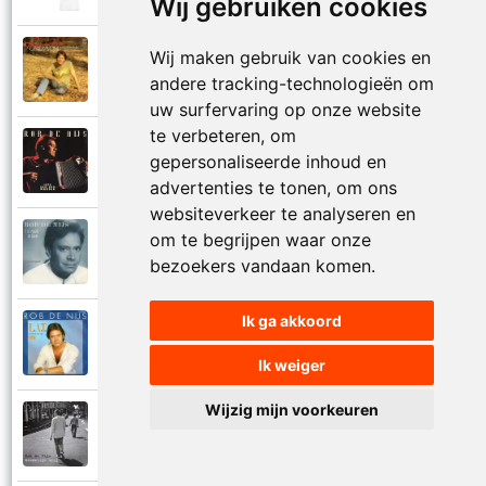
Wij gebruiken cookies
Wij maken gebruik van cookies en
Rob De Nijs
1983
Kleine man
andere tracking-technologieën om
uw surfervaring op onze website
te verbeteren, om
Rob De Nijs
gepersonaliseerde inhoud en
1994
Kleine ster
advertenties te tonen, om ons
websiteverkeer te analyseren en
om te begrijpen waar onze
Rob De Nijs
1987
Kronenburg park
bezoekers vandaan komen.
Ik ga akkoord
Rob De Nijs
1984
L.A.T.
Ik weiger
Wijzig mijn voorkeuren
Rob De Nijs
2010
Laat me niet alleen