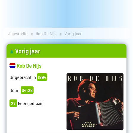
Jouwradio
Rob De Nijs
Vorig jaar
Vorig jaar
Rob De Nijs
Uitgebracht in
1994
Duurt
04:28
27
keer gedraaid