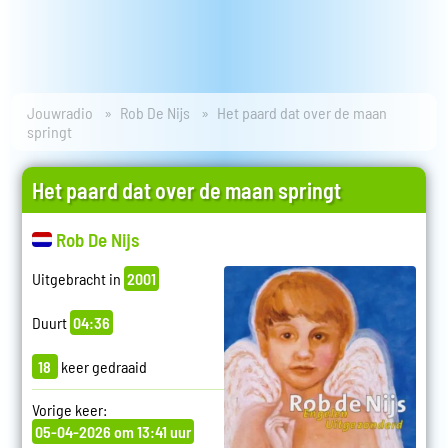
Jouwradio
Rob De Nijs
Het paard dat over de maan
springt
Het paard dat over de maan springt
Rob De Nijs
Uitgebracht in
2001
Duurt
04:36
18
keer gedraaid
Vorige keer:
05-04-2026 om 13:41 uur