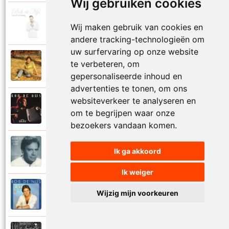
Wij gebruiken cookies
Rob De Nijs
2004
Wij maken gebruik van cookies en
Klein lied
andere tracking-technologieën om
uw surfervaring op onze website
Rob De Nijs
te verbeteren, om
1983
Kleine man
gepersonaliseerde inhoud en
advertenties te tonen, om ons
websiteverkeer te analyseren en
Rob De Nijs
1994
om te begrijpen waar onze
Kleine ster
bezoekers vandaan komen.
Rob De Nijs
Ik ga akkoord
1987
Kronenburg park
Ik weiger
Rob De Nijs
Wijzig mijn voorkeuren
1984
L.A.T.