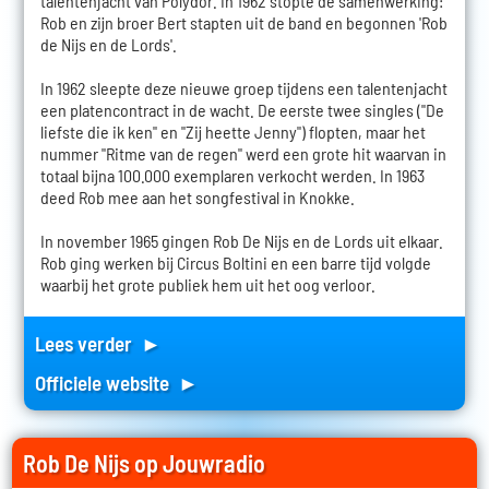
talentenjacht van Polydor. In 1962 stopte de samenwerking:
Rob en zijn broer Bert stapten uit de band en begonnen 'Rob
de Nijs en de Lords'.
In 1962 sleepte deze nieuwe groep tijdens een talentenjacht
een platencontract in de wacht. De eerste twee singles ("De
liefste die ik ken" en "Zij heette Jenny") flopten, maar het
nummer "Ritme van de regen" werd een grote hit waarvan in
totaal bijna 100.000 exemplaren verkocht werden. In 1963
deed Rob mee aan het songfestival in Knokke.
In november 1965 gingen Rob De Nijs en de Lords uit elkaar.
Rob ging werken bij Circus Boltini en een barre tijd volgde
waarbij het grote publiek hem uit het oog verloor.
Lees verder ►
Officiele website ►
Rob De Nijs op Jouwradio