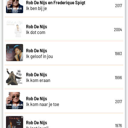
Rob De Nijs en Frederique Spigt
2017
Ik ben bij je
Rob De Nijs
2004
Ik dot com
Rob De Nijs
1983
Ik geloof in jou
Rob De Nijs
1996
Ik kom eraan
Rob De Nijs
2017
Ik kom naar je toe
Rob De Nijs
1976
Ik laat je vrij