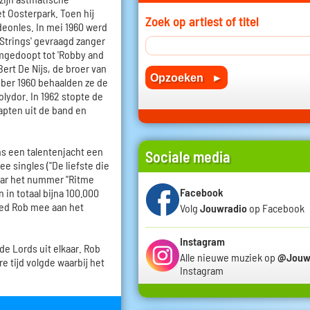
t Oosterpark. Toen hij
Zoek op artiest of titel
rdeonles. In mei 1960 werd
Strings' gevraagd zanger
mgedoopt tot 'Robby and
ert De Nijs, de broer van
ktober 1960 behaalden ze de
olydor. In 1962 stopte de
apten uit de band en
ns een talentenjacht een
Sociale media
e singles ("De liefste die
maar het nummer "Ritme
Facebook
 in totaal bijna 100.000
eed Rob mee aan het
Volg
Jouwradio
op Facebook
Instagram
de Lords uit elkaar. Rob
Alle nieuwe muziek op
@Jouw
re tijd volgde waarbij het
Instagram