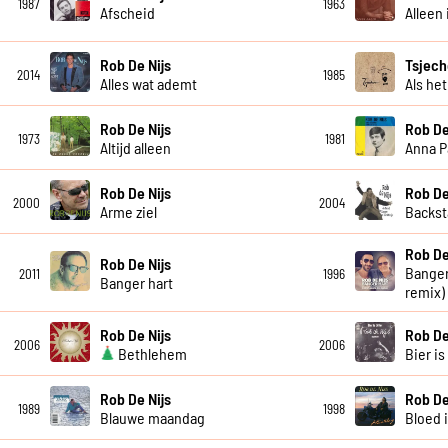
1987
1963
Afscheid
Alleen 
Rob De Nijs
Tsjech
2014
1985
Alles wat ademt
Als het
Rob De Nijs
Rob De
1973
1981
Altijd alleen
Anna 
Rob De Nijs
Rob De
2000
2004
Arme ziel
Backst
Rob De
Rob De Nijs
Banger
2011
1996
Banger hart
remix)
Rob De Nijs
Rob De
2006
2006
Bethlehem
Bier is
Rob De Nijs
Rob De
1989
1998
Blauwe maandag
Bloed 