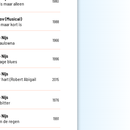
1980
is maar alleen
ov (Musical)
1988
 maar kort is
 Nijs
1966
Paulowna
 Nijs
1996
age blues
 Nijs
 hart (Robert Abigail
2015
 Nijs
1976
 bitter
 Nijs
1991
in de regen