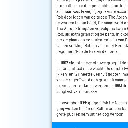
bronchitis naar de openluchtschool in he
acht jaar was, kreeg hij zijn eerste acco
Rob door leden van de groep 'The Apron 
te worden in hun band. De naam werd o
The Apron Strings' en vervolgens kwam B
Rob, als extra gitarist bij de band. In o
eerste plaats op een talentenjacht van P
samenwerking: Rob en zijn broer Bert st
begonnen 'Rob de Nijs en de Lords'.
In 1962 sleepte deze nieuwe groep tijde
platencontract in de wacht. De eerste twe
ik ken" en "Zij heette Jenny") flopten, 
van de regen" werd een grote hit waarvan
exemplaren verkocht werden. In 1963 d
songfestival in Knokke.
In november 1965 gingen Rob De Nijs en 
ging werken bij Circus Boltini en een bar
grote publiek hem uit het oog verloor.