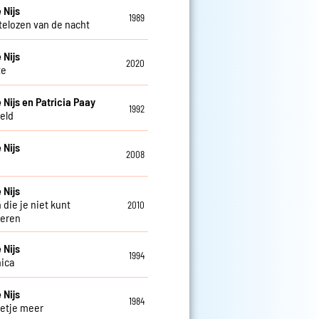
 Nijs
1989
telozen van de nacht
 Nijs
2020
te
 Nijs en Patricia Paay
1992
eld
 Nijs
2008
 Nijs
 die je niet kunt
2010
deren
 Nijs
1994
ica
 Nijs
1984
etje meer