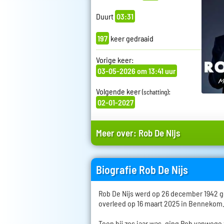
Duurt
03:31
197
keer gedraaid
Vorige keer:
03-05-2026 om 13:41 uur
Volgende keer
:
(schatting)
02-01-2027
Meer over:
Rob De Nijs
Biografie Rob De Nijs
Rob De Nijs werd op 26 december 1942 
overleed op 16 maart 2025 in Bennekom
Toen hij zes jaar was, ging Rob vanwege 