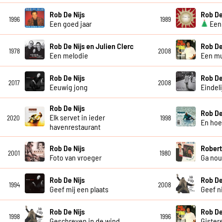
Rob De Nijs
Rob De
1996
1989
Een goed jaar
Een 
Rob De Nijs en Julien Clerc
Rob De
1978
2008
Een melodie
Een mu
Rob De Nijs
Rob De
2017
2008
Eeuwig jong
Eindelij
Rob De Nijs
Rob De
Elk servet in ieder
2020
1998
En ho
havenrestaurant
Rob De Nijs
Robert
2001
1980
Foto van vroeger
Ga nou
Rob De Nijs
Rob De
1994
2008
Geef mij een plaats
Geef n
Rob De Nijs
Rob De
1998
1996
Geschreven in de wind
Gister