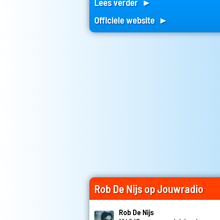
Lees verder ►
Officiele website ►
Rob De Nijs op Jouwradio
Rob De Nijs