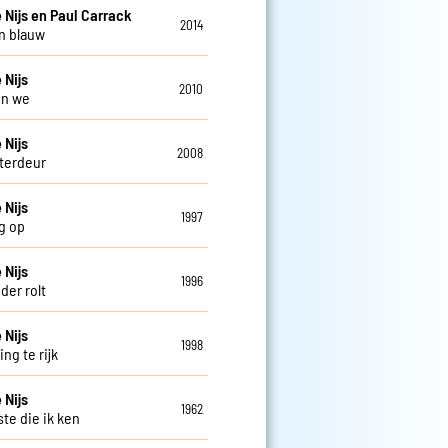
 Nijs en Paul Carrack
2014
n blauw
 Nijs
2010
en we
 Nijs
2008
terdeur
 Nijs
1997
g op
 Nijs
1996
der rolt
 Nijs
1998
ng te rijk
 Nijs
1962
ste die ik ken