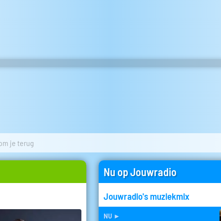
om je terug
Nu op Jouwradio
Jouwradio's muziekmix
nu
►