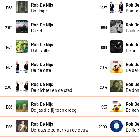
Rob De Nijs
Rob De
1983
1987
Boelage
Bont e
Rob De Nijs
Rob De
2001
1991
Cirkel
Dacht
Rob De Nijs
Rob De
1973
1981
Dat is alles
De ach
Rob De Nijs
Rob De
1973
2014
De belofte
De ber
Rob De Nijs
Rob De
2001
2014
De dichter en de stad
De don
Rob De Nijs
Rob De
1993
1993
De jas die jij toen droeg
De koni
Rob De Nijs
Rob De
1983
2000
De laatste zomer van de eeuw
De lief