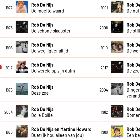
Rob De Nijs
Rob De
1977
2001
De moeite waard
De nut
Rob De Nijs
Rob De
1978
2008
De schone slaapster
De stil
Rob De Nijs
Rob De
1996
2010
De weg ligt er altijd
De wer
Rob De Nijs
Rob De
2017
2017
De wereld op zijn duim
De zee
Rob De
Rob De Nijs
Dingen
1975
2004
Deze zee
veran
Rob De Nijs
Rob De
2004
1982
Dolle Dollie
Domen
Rob De Nijs en Martine Howard
Rob De
1975
1989
Duet (Ik hou alleen van jou)
Een be