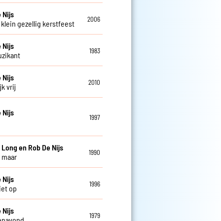
 Nijs
2006
klein gezellig kerstfeest
 Nijs
1983
zikant
 Nijs
2010
k vrij
 Nijs
1997
e
 Long en Rob De Nijs
1990
 maar
 Nijs
1996
iet op
 Nijs
1979
enavond