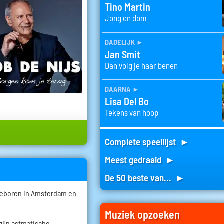
Tino Martin
Jong en dom
dadelijk
►
Jan Smit
Dan volg je haar benen
daarna
►
Lisa Del Bo
Tekens van hoop
Complete speellijst ►
Meest gedraaid ►
De 50 beste van... ►
geboren in Amsterdam en
.
Muziek opzoeken
zijn astmatische