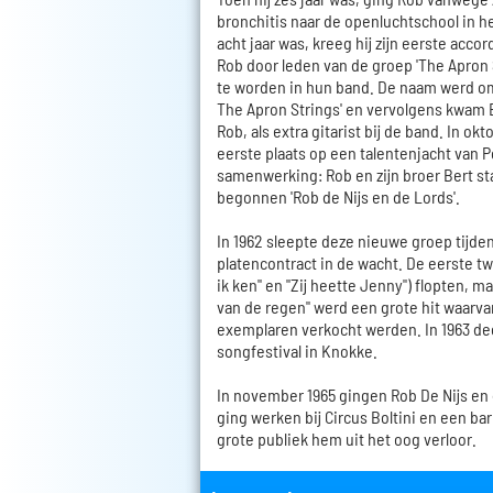
bronchitis naar de openluchtschool in he
acht jaar was, kreeg hij zijn eerste acco
Rob door leden van de groep 'The Apron 
te worden in hun band. De naam werd o
The Apron Strings' en vervolgens kwam B
Rob, als extra gitarist bij de band. In o
eerste plaats op een talentenjacht van P
samenwerking: Rob en zijn broer Bert st
begonnen 'Rob de Nijs en de Lords'.
In 1962 sleepte deze nieuwe groep tijde
platencontract in de wacht. De eerste twe
ik ken" en "Zij heette Jenny") flopten, 
van de regen" werd een grote hit waarvan
exemplaren verkocht werden. In 1963 d
songfestival in Knokke.
In november 1965 gingen Rob De Nijs en 
ging werken bij Circus Boltini en een bar
grote publiek hem uit het oog verloor.