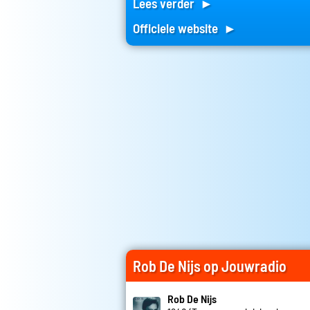
Lees verder ►
Officiele website ►
Rob De Nijs op Jouwradio
Rob De Nijs