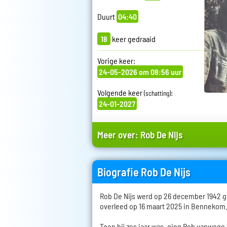
Duurt
04:40
18
keer gedraaid
Vorige keer:
24-05-2026 om 08:56 uur
Volgende keer
:
(schatting)
24-01-2027
Meer over:
Rob De Nijs
Biografie Rob De Nijs
Rob De Nijs werd op 26 december 1942 
overleed op 16 maart 2025 in Bennekom
Toen hij zes jaar was, ging Rob vanwege 