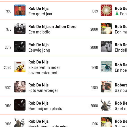
Rob De Nijs
Rob De
1996
1989
Een goed jaar
Een 
Rob De Nijs en Julien Clerc
Rob De
1978
2008
Een melodie
Een mu
Rob De Nijs
Rob De
2017
2008
Eeuwig jong
Eindelij
Rob De Nijs
Rob De
Elk servet in ieder
2020
1998
En ho
havenrestaurant
Rob De Nijs
Robert
2001
1980
Foto van vroeger
Ga nou
Rob De Nijs
Rob De
1994
2008
Geef mij een plaats
Geef n
Rob De Nijs
Rob De
1998
1996
Geschreven in de wind
Gister