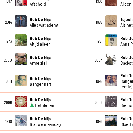
1987
1963
Afscheid
Alleen 
Rob De Nijs
Tsjech
2014
1985
Alles wat ademt
Als het
Rob De Nijs
Rob De
1973
1981
Altijd alleen
Anna 
Rob De Nijs
Rob De
2000
2004
Arme ziel
Backst
Rob De
Rob De Nijs
Banger
2011
1996
Banger hart
remix)
Rob De Nijs
Rob De
2006
2006
Bethlehem
Bier is
Rob De Nijs
Rob De
1989
1998
Blauwe maandag
Bloed 