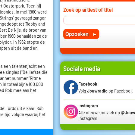
t Oosterpark. Toen hij
Zoek op artiest of titel
rdeonles. In mei 1960 werd
Strings' gevraagd zanger
mgedoopt tot 'Robby and
ert De Nijs, de broer van
ktober 1960 behaalden ze de
olydor. In 1962 stopte de
apten uit de band en
ns een talentenjacht een
Sociale media
e singles ("De liefste die
maar het nummer "Ritme
Facebook
 in totaal bijna 100.000
eed Rob mee aan het
Volg
Jouwradio
op Facebook
Instagram
de Lords uit elkaar. Rob
Alle nieuwe muziek op
@Jouw
re tijd volgde waarbij het
Instagram