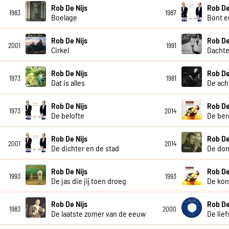
Rob De Nijs
Rob De
1983
1987
Boelage
Bont e
Rob De Nijs
Rob De
2001
1991
Cirkel
Dacht
Rob De Nijs
Rob De
1973
1981
Dat is alles
De ach
Rob De Nijs
Rob De
1973
2014
De belofte
De ber
Rob De Nijs
Rob De
2001
2014
De dichter en de stad
De don
Rob De Nijs
Rob De
1993
1993
De jas die jij toen droeg
De koni
Rob De Nijs
Rob De
1983
2000
De laatste zomer van de eeuw
De lief