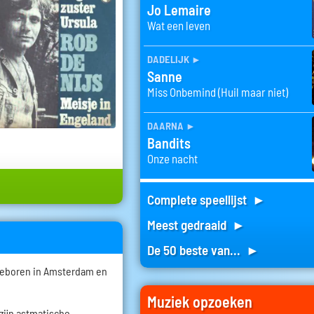
Jo Lemaire
Wat een leven
dadelijk
►
Sanne
Miss Onbemind (Huil maar niet)
daarna
►
Bandits
Onze nacht
Complete speellijst ►
Meest gedraaid ►
De 50 beste van... ►
geboren in Amsterdam en
.
Muziek opzoeken
zijn astmatische