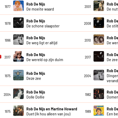
Rob De Nijs
Rob De
1977
2001
De moeite waard
De nut
Rob De Nijs
Rob De
1978
2008
De schone slaapster
De stil
Rob De Nijs
Rob De
1996
2010
De weg ligt er altijd
De wer
Rob De Nijs
Rob De
2017
2017
De wereld op zijn duim
De zee
Rob De
Rob De Nijs
Dingen
1975
2004
Deze zee
veran
Rob De Nijs
Rob De
2004
1982
Dolle Dollie
Domen
Rob De Nijs en Martine Howard
Rob De
1975
1989
Duet (Ik hou alleen van jou)
Een be