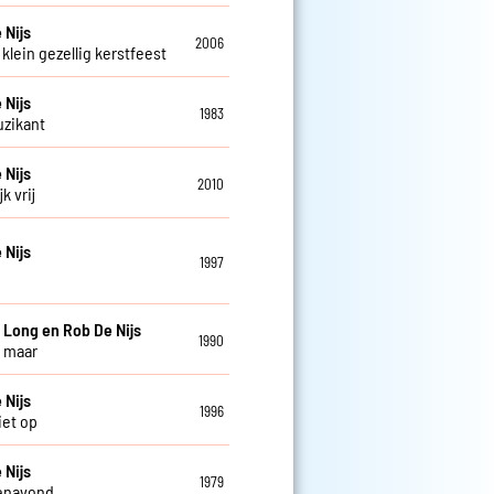
 Nijs
2006
klein gezellig kerstfeest
 Nijs
1983
zikant
 Nijs
2010
k vrij
 Nijs
1997
e
 Long en Rob De Nijs
1990
 maar
 Nijs
1996
iet op
 Nijs
1979
enavond