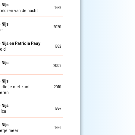
 Nijs
1989
telozen van de nacht
 Nijs
2020
te
 Nijs en Patricia Paay
1992
eld
 Nijs
2008
 Nijs
 die je niet kunt
2010
deren
 Nijs
1994
ica
 Nijs
1984
etje meer