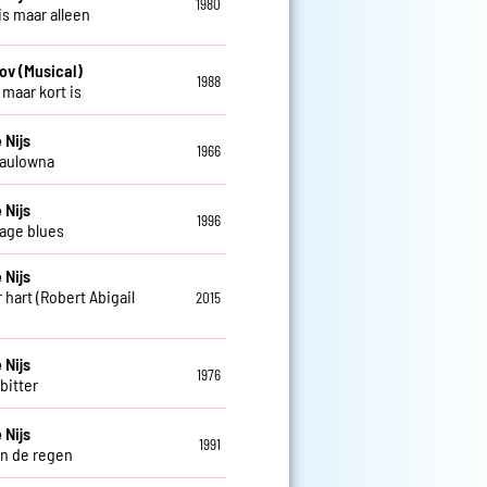
1980
is maar alleen
ov (Musical)
1988
 maar kort is
 Nijs
1966
Paulowna
 Nijs
1996
age blues
 Nijs
 hart (Robert Abigail
2015
 Nijs
1976
 bitter
 Nijs
1991
in de regen