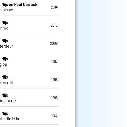
 Nijs en Paul Carrack
2014
n blauw
 Nijs
2010
en we
 Nijs
2008
terdeur
 Nijs
1997
g op
 Nijs
1996
der rolt
 Nijs
1998
ng te rijk
 Nijs
1962
ste die ik ken