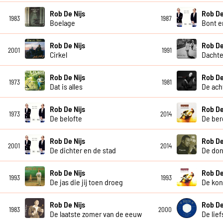
Rob De Nijs
Rob De
1983
1987
Boelage
Bont e
Rob De Nijs
Rob De
2001
1991
Cirkel
Dacht
Rob De Nijs
Rob De
1973
1981
Dat is alles
De ach
Rob De Nijs
Rob De
1973
2014
De belofte
De ber
Rob De Nijs
Rob De
2001
2014
De dichter en de stad
De don
Rob De Nijs
Rob De
1993
1993
De jas die jij toen droeg
De koni
Rob De Nijs
Rob De
1983
2000
De laatste zomer van de eeuw
De lief