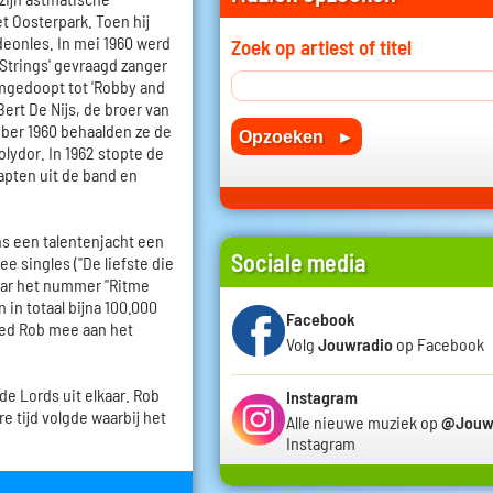
t Oosterpark. Toen hij
rdeonles. In mei 1960 werd
Zoek op artiest of titel
Strings' gevraagd zanger
mgedoopt tot 'Robby and
ert De Nijs, de broer van
ktober 1960 behaalden ze de
olydor. In 1962 stopte de
apten uit de band en
ns een talentenjacht een
Sociale media
e singles ("De liefste die
maar het nummer "Ritme
 in totaal bijna 100.000
Facebook
eed Rob mee aan het
Volg
Jouwradio
op Facebook
de Lords uit elkaar. Rob
Instagram
re tijd volgde waarbij het
Alle nieuwe muziek op
@Jouw
Instagram