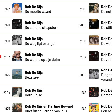
Rob De Nijs
Rob De
1977
2001
De moeite waard
De nut
Rob De Nijs
Rob De
1978
2008
De schone slaapster
De stil
Rob De Nijs
Rob De
1996
2010
De weg ligt er altijd
De wer
Rob De Nijs
Rob De
2017
2017
De wereld op zijn duim
De zee
Rob De
Rob De Nijs
Dingen
1975
2004
Deze zee
veran
Rob De Nijs
Rob De
2004
1982
Dolle Dollie
Domen
Rob De Nijs en Martine Howard
Rob De
1975
1989
Duet (Ik hou alleen van jou)
Een be