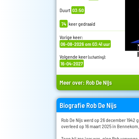
Duurt
03:50
74
keer gedraaid
Vorige keer:
06-08-2026 om 03:41 uur
Volgende keer
:
(schatting)
16-04-2027
Meer over:
Rob De Nijs
Biografie Rob De Nijs
Rob De Nijs werd op 26 december 1942 
overleed op 16 maart 2025 in Bennekom
Toen hij zes jaar was, ging Rob vanwege 