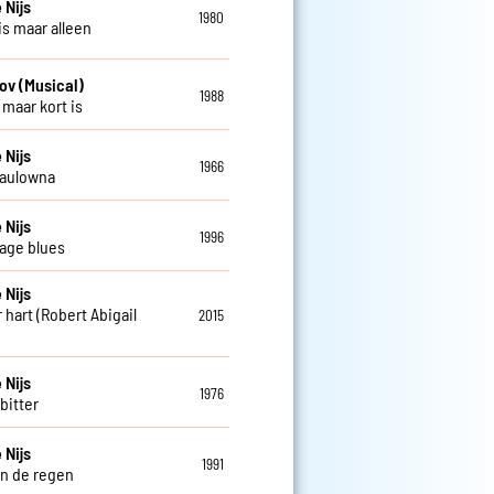
 Nijs
1980
is maar alleen
ov (Musical)
1988
 maar kort is
 Nijs
1966
Paulowna
 Nijs
1996
age blues
 Nijs
 hart (Robert Abigail
2015
 Nijs
1976
 bitter
 Nijs
1991
in de regen