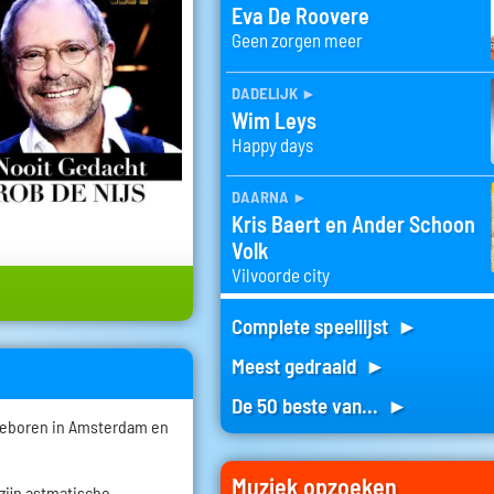
Eva De Roovere
Geen zorgen meer
dadelijk
►
Wim Leys
Happy days
daarna
►
Kris Baert en Ander Schoon
Volk
Vilvoorde city
Complete speellijst ►
Meest gedraaid ►
De 50 beste van... ►
geboren in Amsterdam en
.
Muziek opzoeken
zijn astmatische