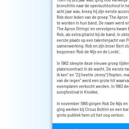
bronchitis naar de openluchtschool in he
acht jaar was, kreeg hij zijn eerste acco
Rob door leden van de groep 'The Apron 
te worden in hun band. De naam werd o
The Apron Strings' en vervolgens kwam B
Rob, als extra gitarist bij de band. In o
eerste plaats op een talentenjacht van P
samenwerking: Rob en zijn broer Bert st
begonnen 'Rob de Nijs en de Lords'.
In 1962 sleepte deze nieuwe groep tijde
platencontract in de wacht. De eerste twe
ik ken" en "Zij heette Jenny") flopten, 
van de regen" werd een grote hit waarvan
exemplaren verkocht werden. In 1963 d
songfestival in Knokke.
In november 1965 gingen Rob De Nijs en 
ging werken bij Circus Boltini en een bar
grote publiek hem uit het oog verloor.