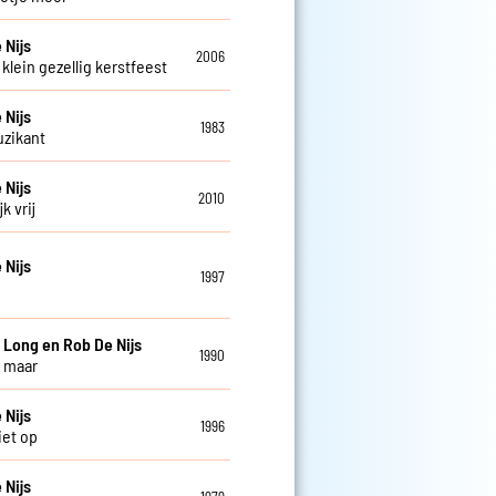
 Nijs
2006
klein gezellig kerstfeest
 Nijs
1983
zikant
 Nijs
2010
k vrij
 Nijs
1997
e
 Long en Rob De Nijs
1990
 maar
 Nijs
1996
iet op
 Nijs