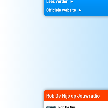
Lees verder ►
Officiele website ►
Rob De Nijs op Jouwradio
Rob De Nijs