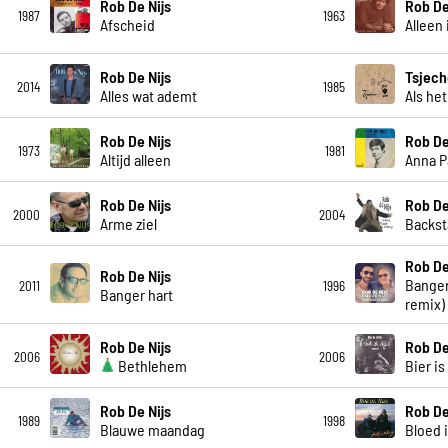
Rob De Nijs
Rob De
1987
1963
Afscheid
Alleen 
Rob De Nijs
Tsjech
2014
1985
Alles wat ademt
Als het
Rob De Nijs
Rob De
1973
1981
Altijd alleen
Anna 
Rob De Nijs
Rob De
2000
2004
Arme ziel
Backst
Rob De
Rob De Nijs
Banger
2011
1996
Banger hart
remix)
Rob De Nijs
Rob De
2006
2006
Bethlehem
Bier is
Rob De Nijs
Rob De
1989
1998
Blauwe maandag
Bloed 