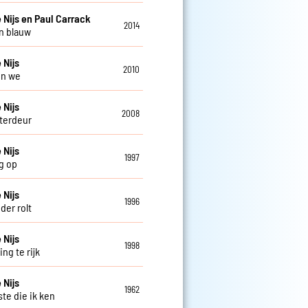
 Nijs en Paul Carrack
2014
n blauw
 Nijs
2010
en we
 Nijs
2008
terdeur
 Nijs
1997
g op
 Nijs
1996
der rolt
 Nijs
1998
ng te rijk
 Nijs
1962
ste die ik ken