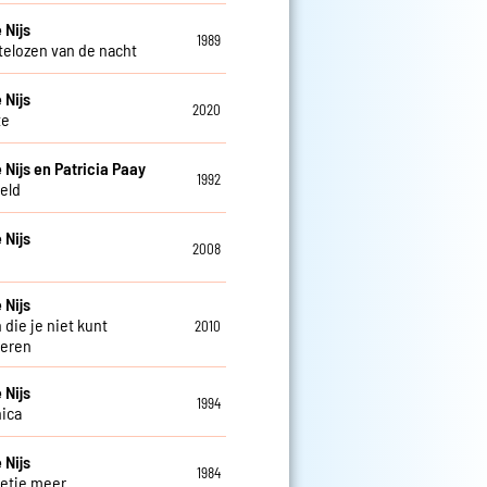
 Nijs
1989
telozen van de nacht
 Nijs
2020
te
 Nijs en Patricia Paay
1992
eld
 Nijs
2008
 Nijs
 die je niet kunt
2010
deren
 Nijs
1994
ica
 Nijs
1984
etje meer