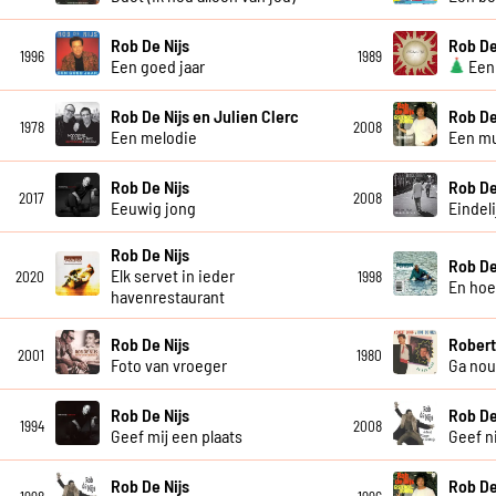
Rob De Nijs
Rob De
1996
1989
Een goed jaar
Een 
Rob De Nijs en Julien Clerc
Rob De
1978
2008
Een melodie
Een mu
Rob De Nijs
Rob De
2017
2008
Eeuwig jong
Eindelij
Rob De Nijs
Rob De
Elk servet in ieder
2020
1998
En ho
havenrestaurant
Rob De Nijs
Robert
2001
1980
Foto van vroeger
Ga nou
Rob De Nijs
Rob De
1994
2008
Geef mij een plaats
Geef n
Rob De Nijs
Rob De