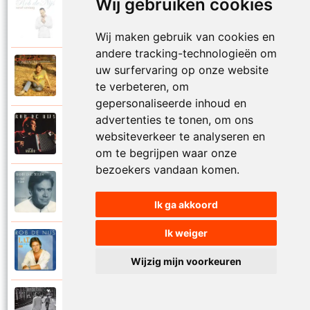
Wij gebruiken cookies
Rob De Nijs
2004
Klein lied
Wij maken gebruik van cookies en
andere tracking-technologieën om
Rob De Nijs
uw surfervaring op onze website
1983
Kleine man
te verbeteren, om
gepersonaliseerde inhoud en
advertenties te tonen, om ons
Rob De Nijs
websiteverkeer te analyseren en
1994
Kleine ster
om te begrijpen waar onze
bezoekers vandaan komen.
Rob De Nijs
1987
Kronenburg park
Ik ga akkoord
Ik weiger
Rob De Nijs
1984
L.A.T.
Wijzig mijn voorkeuren
Rob De Nijs