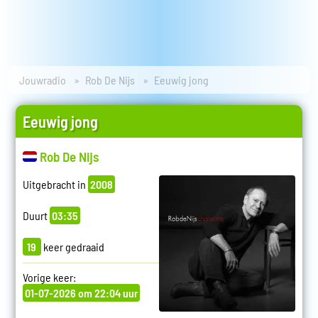
Jouwradio
Rob De Nijs
Eeuwig jong
Eeuwig jong
Rob De Nijs
Uitgebracht in
2008
Duurt
03:35
19
keer gedraaid
Vorige keer:
01-07-2026 om 22:04 uur