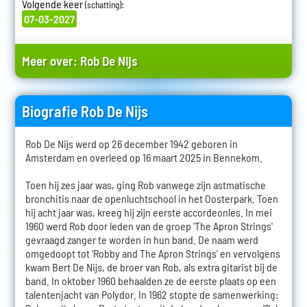
Volgende keer
:
(schatting)
07-03-2027
Meer over:
Rob De Nijs
Biografie Rob De Nijs
Rob De Nijs werd op 26 december 1942 geboren in
Amsterdam en overleed op 16 maart 2025 in Bennekom.
Toen hij zes jaar was, ging Rob vanwege zijn astmatische
bronchitis naar de openluchtschool in het Oosterpark. Toen
hij acht jaar was, kreeg hij zijn eerste accordeonles. In mei
1960 werd Rob door leden van de groep 'The Apron Strings'
gevraagd zanger te worden in hun band. De naam werd
omgedoopt tot 'Robby and The Apron Strings' en vervolgens
kwam Bert De Nijs, de broer van Rob, als extra gitarist bij de
band. In oktober 1960 behaalden ze de eerste plaats op een
talentenjacht van Polydor. In 1962 stopte de samenwerking: