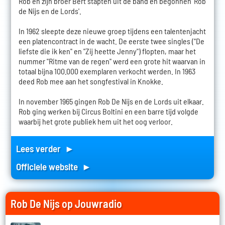
Rob en zijn broer Bert stapten uit de band en begonnen 'Rob
de Nijs en de Lords'.
In 1962 sleepte deze nieuwe groep tijdens een talentenjacht
een platencontract in de wacht. De eerste twee singles ("De
liefste die ik ken" en "Zij heette Jenny") flopten, maar het
nummer "Ritme van de regen" werd een grote hit waarvan in
totaal bijna 100.000 exemplaren verkocht werden. In 1963
deed Rob mee aan het songfestival in Knokke.
In november 1965 gingen Rob De Nijs en de Lords uit elkaar.
Rob ging werken bij Circus Boltini en een barre tijd volgde
waarbij het grote publiek hem uit het oog verloor.
Lees verder ►
Officiele website ►
Rob De Nijs op Jouwradio