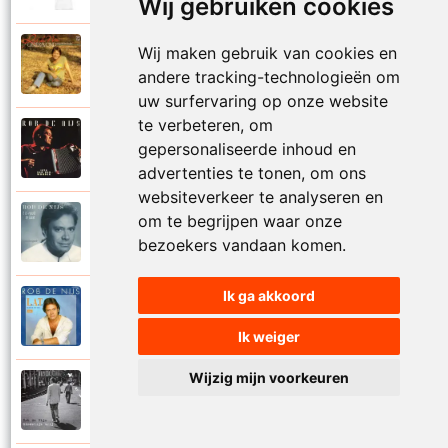
Wij gebruiken cookies
Wij maken gebruik van cookies en
Rob De Nijs
1983
Kleine man
andere tracking-technologieën om
uw surfervaring op onze website
te verbeteren, om
Rob De Nijs
gepersonaliseerde inhoud en
1994
Kleine ster
advertenties te tonen, om ons
websiteverkeer te analyseren en
om te begrijpen waar onze
Rob De Nijs
1987
Kronenburg park
bezoekers vandaan komen.
Ik ga akkoord
Rob De Nijs
1984
L.A.T.
Ik weiger
Wijzig mijn voorkeuren
Rob De Nijs
2010
Laat me niet alleen