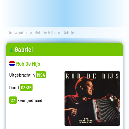
Jouwradio
Rob De Nijs
Gabriel
Gabriel
Rob De Nijs
Uitgebracht in
1994
Duurt
03:35
27
keer gedraaid