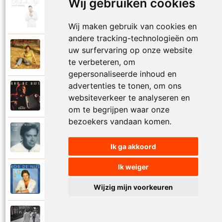
Wij gebruiken cookies
Rob De Nijs
2004
Klein lied
Wij maken gebruik van cookies en
andere tracking-technologieën om
Rob De Nijs
uw surfervaring op onze website
1983
Kleine man
te verbeteren, om
gepersonaliseerde inhoud en
advertenties te tonen, om ons
Rob De Nijs
websiteverkeer te analyseren en
1994
Kleine ster
om te begrijpen waar onze
bezoekers vandaan komen.
Rob De Nijs
1987
Kronenburg park
Ik ga akkoord
Ik weiger
Rob De Nijs
1984
L.A.T.
Wijzig mijn voorkeuren
Rob De Nijs