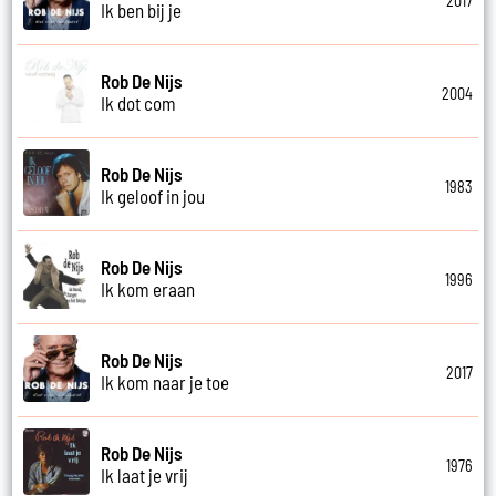
2017
Ik ben bij je
Rob De Nijs
2004
Ik dot com
Rob De Nijs
1983
Ik geloof in jou
Rob De Nijs
1996
Ik kom eraan
Rob De Nijs
2017
Ik kom naar je toe
Rob De Nijs
1976
Ik laat je vrij