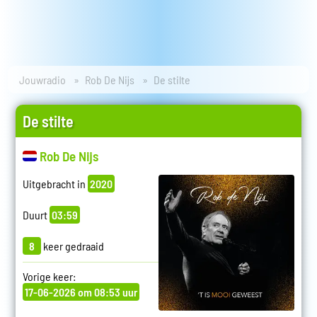
Jouwradio
Rob De Nijs
De stilte
De stilte
Rob De Nijs
Uitgebracht in
2020
Duurt
03:59
8
keer gedraaid
Vorige keer:
17-06-2026 om 08:53 uur