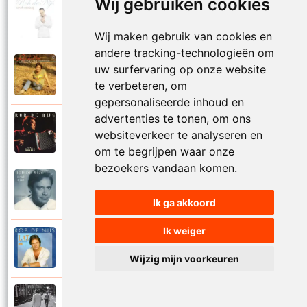
Wij gebruiken cookies
Rob De Nijs
2004
Klein lied
Wij maken gebruik van cookies en
andere tracking-technologieën om
Rob De Nijs
uw surfervaring op onze website
1983
Kleine man
te verbeteren, om
gepersonaliseerde inhoud en
advertenties te tonen, om ons
Rob De Nijs
websiteverkeer te analyseren en
1994
Kleine ster
om te begrijpen waar onze
bezoekers vandaan komen.
Rob De Nijs
1987
Kronenburg park
Ik ga akkoord
Ik weiger
Rob De Nijs
1984
L.A.T.
Wijzig mijn voorkeuren
Rob De Nijs