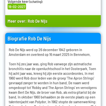
Volgende keer
:
(schatting)
19-02-2027
Meer over:
Rob De Nijs
Biografie Rob De Nijs
Rob De Nijs werd op 26 december 1942 geboren in
Amsterdam en overleed op 16 maart 2025 in Bennekom.
Toen hij zes jaar was, ging Rob vanwege zijn astmatische
bronchitis naar de openluchtschool in het Oosterpark. Toen
hij acht jaar was, kreeg hij zijn eerste accordeonles. In mei
1960 werd Rob door leden van de groep 'The Apron Strings'
gevraagd zanger te worden in hun band. De naam werd
omgedoopt tot 'Robby and The Apron Strings' en vervolgens
kwam Bert De Nijs, de broer van Rob, als extra gitarist bij de
band. In oktober 1960 behaalden ze de eerste plaats op een
talentenjacht van Polydor. In 1962 stopte de samenwerking: