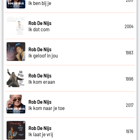
2017
Ik ben bij je
Rob De Nijs
2004
Ik dot com
Rob De Nijs
1983
Ik geloof in jou
Rob De Nijs
1996
Ik kom eraan
Rob De Nijs
2017
Ik kom naar je toe
Rob De Nijs
1976
Ik laat je vrij