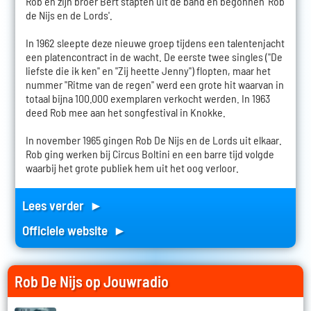
Rob en zijn broer Bert stapten uit de band en begonnen 'Rob
de Nijs en de Lords'.
In 1962 sleepte deze nieuwe groep tijdens een talentenjacht
een platencontract in de wacht. De eerste twee singles ("De
liefste die ik ken" en "Zij heette Jenny") flopten, maar het
nummer "Ritme van de regen" werd een grote hit waarvan in
totaal bijna 100.000 exemplaren verkocht werden. In 1963
deed Rob mee aan het songfestival in Knokke.
In november 1965 gingen Rob De Nijs en de Lords uit elkaar.
Rob ging werken bij Circus Boltini en een barre tijd volgde
waarbij het grote publiek hem uit het oog verloor.
Lees verder ►
Officiele website ►
Rob De Nijs op Jouwradio