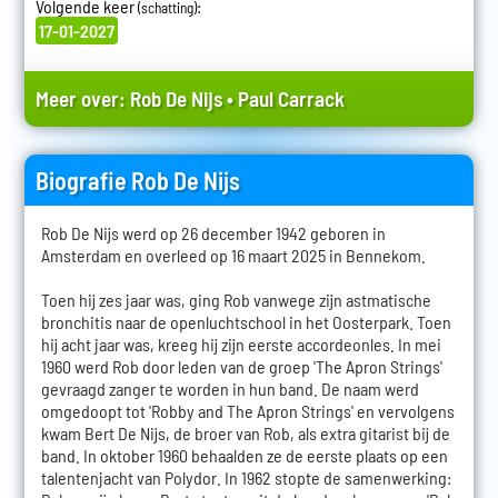
Volgende keer
:
(schatting)
17-01-2027
Meer over:
Rob De Nijs
•
Paul Carrack
Biografie Rob De Nijs
Rob De Nijs werd op 26 december 1942 geboren in
Amsterdam en overleed op 16 maart 2025 in Bennekom.
Toen hij zes jaar was, ging Rob vanwege zijn astmatische
bronchitis naar de openluchtschool in het Oosterpark. Toen
hij acht jaar was, kreeg hij zijn eerste accordeonles. In mei
1960 werd Rob door leden van de groep 'The Apron Strings'
gevraagd zanger te worden in hun band. De naam werd
omgedoopt tot 'Robby and The Apron Strings' en vervolgens
kwam Bert De Nijs, de broer van Rob, als extra gitarist bij de
band. In oktober 1960 behaalden ze de eerste plaats op een
talentenjacht van Polydor. In 1962 stopte de samenwerking: