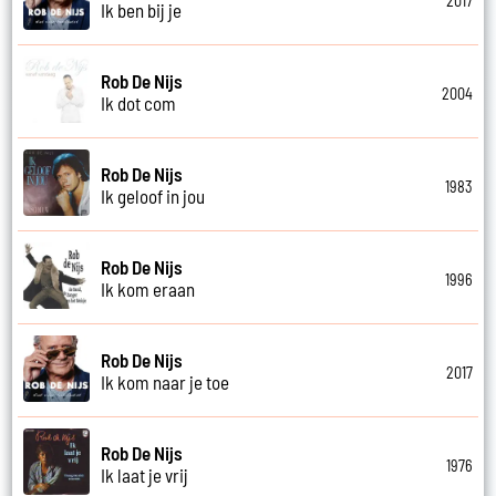
2017
Ik ben bij je
Rob De Nijs
2004
Ik dot com
Rob De Nijs
1983
Ik geloof in jou
Rob De Nijs
1996
Ik kom eraan
Rob De Nijs
2017
Ik kom naar je toe
Rob De Nijs
1976
Ik laat je vrij