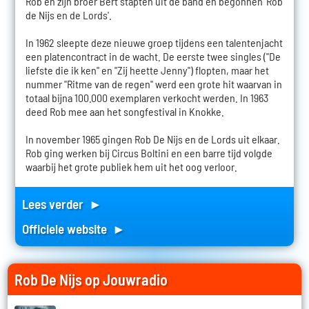
Rob en zijn broer Bert stapten uit de band en begonnen 'Rob
de Nijs en de Lords'.
In 1962 sleepte deze nieuwe groep tijdens een talentenjacht
een platencontract in de wacht. De eerste twee singles ("De
liefste die ik ken" en "Zij heette Jenny") flopten, maar het
nummer "Ritme van de regen" werd een grote hit waarvan in
totaal bijna 100.000 exemplaren verkocht werden. In 1963
deed Rob mee aan het songfestival in Knokke.
In november 1965 gingen Rob De Nijs en de Lords uit elkaar.
Rob ging werken bij Circus Boltini en een barre tijd volgde
waarbij het grote publiek hem uit het oog verloor.
Lees verder ►
Officiele website ►
Rob De Nijs op Jouwradio