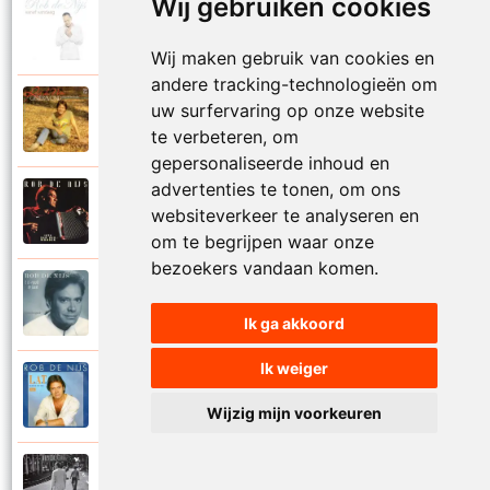
Wij gebruiken cookies
Rob De Nijs
2004
Klein lied
Wij maken gebruik van cookies en
andere tracking-technologieën om
Rob De Nijs
uw surfervaring op onze website
1983
Kleine man
te verbeteren, om
gepersonaliseerde inhoud en
advertenties te tonen, om ons
Rob De Nijs
websiteverkeer te analyseren en
1994
Kleine ster
om te begrijpen waar onze
bezoekers vandaan komen.
Rob De Nijs
1987
Kronenburg park
Ik ga akkoord
Ik weiger
Rob De Nijs
1984
L.A.T.
Wijzig mijn voorkeuren
Rob De Nijs