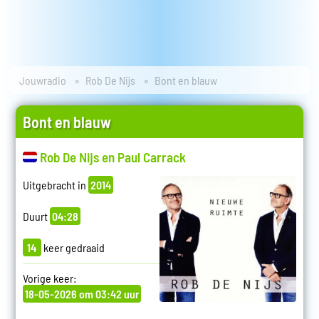
Jouwradio
Rob De Nijs
Bont en blauw
Bont en blauw
Rob De Nijs en Paul Carrack
Uitgebracht in
2014
Duurt
04:28
14
keer gedraaid
Vorige keer:
18-05-2026 om 03:42 uur