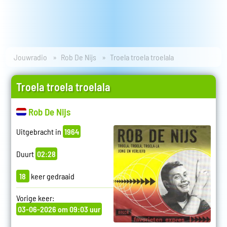
Jouwradio
Rob De Nijs
Troela troela troelala
Troela troela troelala
Rob De Nijs
Uitgebracht in
1964
Duurt
02:28
18
keer gedraaid
Vorige keer:
03-06-2026 om 09:03 uur