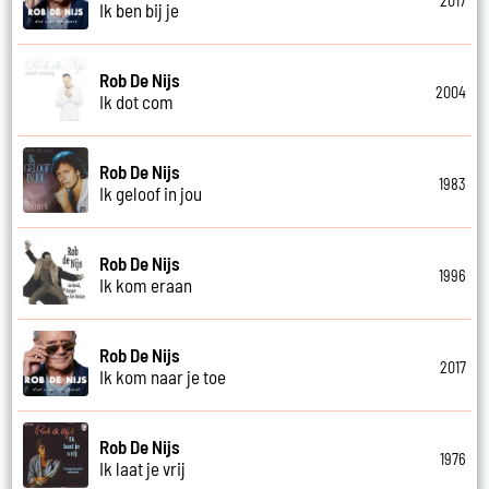
2017
Ik ben bij je
Rob De Nijs
2004
Ik dot com
Rob De Nijs
1983
Ik geloof in jou
Rob De Nijs
1996
Ik kom eraan
Rob De Nijs
2017
Ik kom naar je toe
Rob De Nijs
1976
Ik laat je vrij