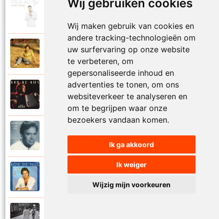
Wij gebruiken cookies
Rob De Nijs
2004
Klein lied
Wij maken gebruik van cookies en
andere tracking-technologieën om
Rob De Nijs
uw surfervaring op onze website
1983
Kleine man
te verbeteren, om
gepersonaliseerde inhoud en
advertenties te tonen, om ons
Rob De Nijs
websiteverkeer te analyseren en
1994
Kleine ster
om te begrijpen waar onze
bezoekers vandaan komen.
Rob De Nijs
1987
Kronenburg park
Ik ga akkoord
Ik weiger
Rob De Nijs
1984
L.A.T.
Wijzig mijn voorkeuren
Rob De Nijs