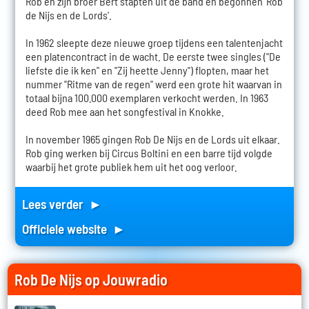
Rob en zijn broer Bert stapten uit de band en begonnen 'Rob
de Nijs en de Lords'.
In 1962 sleepte deze nieuwe groep tijdens een talentenjacht
een platencontract in de wacht. De eerste twee singles ("De
liefste die ik ken" en "Zij heette Jenny") flopten, maar het
nummer "Ritme van de regen" werd een grote hit waarvan in
totaal bijna 100.000 exemplaren verkocht werden. In 1963
deed Rob mee aan het songfestival in Knokke.
In november 1965 gingen Rob De Nijs en de Lords uit elkaar.
Rob ging werken bij Circus Boltini en een barre tijd volgde
waarbij het grote publiek hem uit het oog verloor.
Lees verder ►
Officiele website ►
Rob De Nijs op Jouwradio