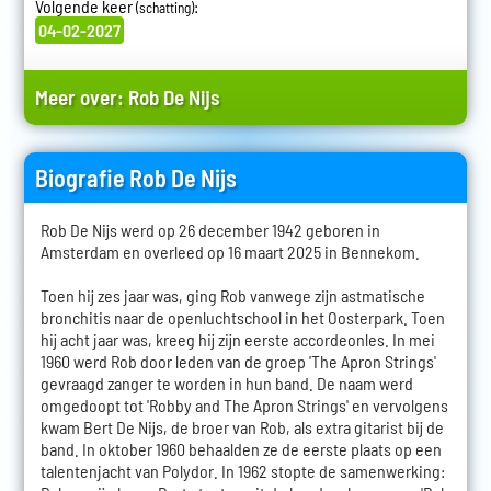
Volgende keer
:
(schatting)
04-02-2027
Meer over:
Rob De Nijs
Biografie Rob De Nijs
Rob De Nijs werd op 26 december 1942 geboren in
Amsterdam en overleed op 16 maart 2025 in Bennekom.
Toen hij zes jaar was, ging Rob vanwege zijn astmatische
bronchitis naar de openluchtschool in het Oosterpark. Toen
hij acht jaar was, kreeg hij zijn eerste accordeonles. In mei
1960 werd Rob door leden van de groep 'The Apron Strings'
gevraagd zanger te worden in hun band. De naam werd
omgedoopt tot 'Robby and The Apron Strings' en vervolgens
kwam Bert De Nijs, de broer van Rob, als extra gitarist bij de
band. In oktober 1960 behaalden ze de eerste plaats op een
talentenjacht van Polydor. In 1962 stopte de samenwerking: