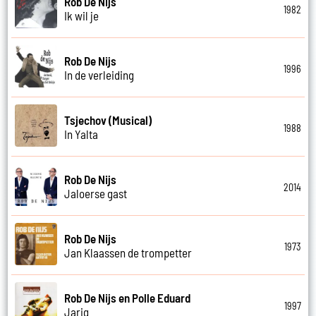
Rob De Nijs
1982
Ik wil je
Rob De Nijs
1996
In de verleiding
Tsjechov (Musical)
1988
In Yalta
Rob De Nijs
2014
Jaloerse gast
Rob De Nijs
1973
Jan Klaassen de trompetter
Rob De Nijs en Polle Eduard
1997
Jarig