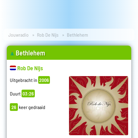
Jouwradio
Rob De Nijs
Bethlehem
Bethlehem
Rob De Nijs
Uitgebracht in
2006
Duurt
03:26
26
keer gedraaid