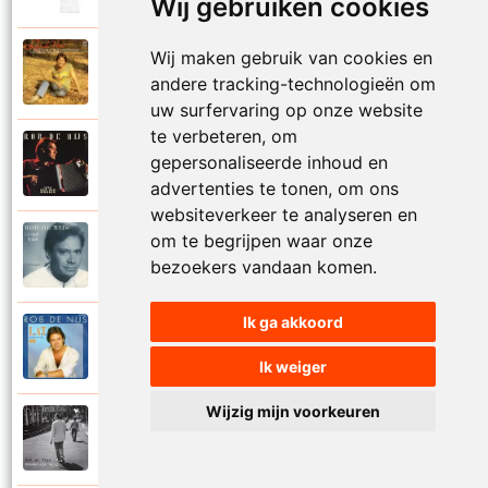
Wij gebruiken cookies
Wij maken gebruik van cookies en
Rob De Nijs
1983
andere tracking-technologieën om
Kleine man
uw surfervaring op onze website
te verbeteren, om
Rob De Nijs
gepersonaliseerde inhoud en
1994
Kleine ster
advertenties te tonen, om ons
websiteverkeer te analyseren en
om te begrijpen waar onze
Rob De Nijs
1987
bezoekers vandaan komen.
Kronenburg park
Ik ga akkoord
Rob De Nijs
1984
L.A.T.
Ik weiger
Wijzig mijn voorkeuren
Rob De Nijs
2010
Laat me niet alleen