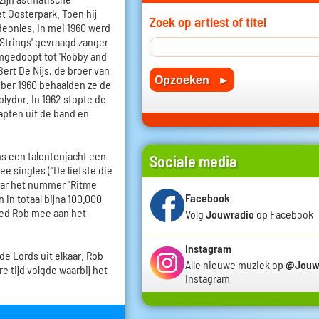
t Oosterpark. Toen hij
Zoek op artiest of titel
rdeonles. In mei 1960 werd
Strings' gevraagd zanger
mgedoopt tot 'Robby and
ert De Nijs, de broer van
ktober 1960 behaalden ze de
olydor. In 1962 stopte de
apten uit de band en
ns een talentenjacht een
Sociale media
e singles ("De liefste die
maar het nummer "Ritme
Facebook
 in totaal bijna 100.000
eed Rob mee aan het
Volg
Jouwradio
op Facebook
Instagram
de Lords uit elkaar. Rob
Alle nieuwe muziek op
@Jouw
re tijd volgde waarbij het
Instagram