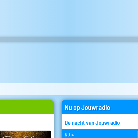
f
Nu op Jouwradio
De nacht van Jouwradio
nu
►