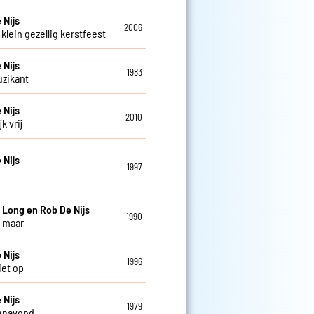
 Nijs
2006
klein gezellig kerstfeest
 Nijs
1983
zikant
 Nijs
2010
k vrij
 Nijs
1997
e
 Long en Rob De Nijs
1990
 maar
 Nijs
1996
iet op
 Nijs
1979
enavond