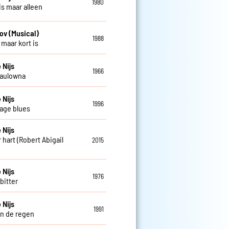
1980
is maar alleen
ov (Musical)
1988
 maar kort is
 Nijs
1966
Paulowna
 Nijs
1996
age blues
 Nijs
 hart (Robert Abigail
2015
 Nijs
1976
 bitter
 Nijs
1991
in de regen