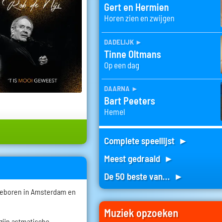
Gert en Hermien
Horen zien en zwijgen
dadelijk
►
Tinne Oltmans
Op een dag
daarna
►
Bart Peeters
Hemel
Complete speellijst ►
Meest gedraaid ►
De 50 beste van... ►
geboren in Amsterdam en
.
Muziek opzoeken
zijn astmatische