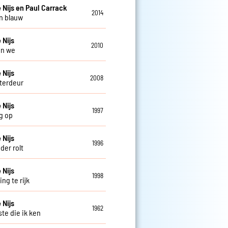
 Nijs en Paul Carrack
2014
n blauw
 Nijs
2010
en we
 Nijs
2008
terdeur
 Nijs
1997
g op
 Nijs
1996
der rolt
 Nijs
1998
ng te rijk
 Nijs
1962
ste die ik ken