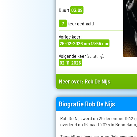
Duurt
03:09
7
keer gedraaid
Vorige keer:
25-02-2026 om 13:55 uur
Volgende keer
:
(schatting)
02-11-2026
Meer over:
Rob De Nijs
Biografie Rob De Nijs
Rob De Nijs werd op 26 december 1942 
overleed op 16 maart 2025 in Bennekom
Toen hij zes jaar was, ging Rob vanwege 