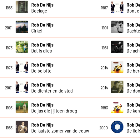
Rob De Nijs
Rob De
1983
1987
Boelage
Bont e
Rob De Nijs
Rob De
2001
1991
Cirkel
Dacht
Rob De Nijs
Rob De
1973
1981
Dat is alles
De ach
Rob De Nijs
Rob De
1973
2014
De belofte
De ber
Rob De Nijs
Rob De
2001
2014
De dichter en de stad
De don
Rob De Nijs
Rob De
1993
1993
De jas die jij toen droeg
De koni
Rob De Nijs
Rob De
1983
2000
De laatste zomer van de eeuw
De lief