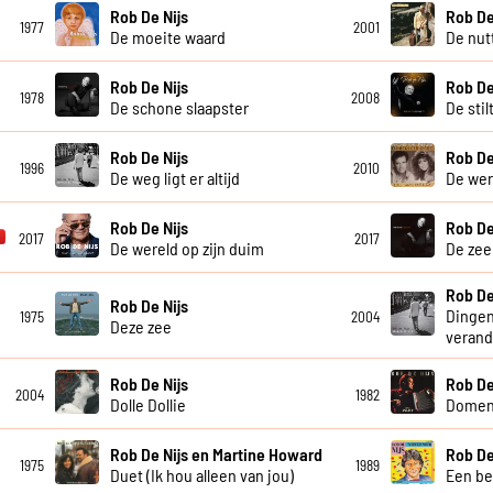
Rob De Nijs
Rob De
1977
2001
De moeite waard
De nut
Rob De Nijs
Rob De
1978
2008
De schone slaapster
De stil
Rob De Nijs
Rob De
1996
2010
De weg ligt er altijd
De wer
Rob De Nijs
Rob De
2017
2017
De wereld op zijn duim
De zee
Rob De
Rob De Nijs
Dingen
1975
2004
Deze zee
veran
Rob De Nijs
Rob De
2004
1982
Dolle Dollie
Domen
Rob De Nijs en Martine Howard
Rob De
1975
1989
Duet (Ik hou alleen van jou)
Een be