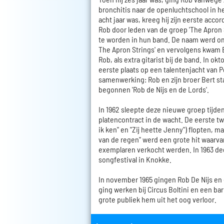
bronchitis naar de openluchtschool in he
acht jaar was, kreeg hij zijn eerste acco
Rob door leden van de groep 'The Apron 
te worden in hun band. De naam werd o
The Apron Strings' en vervolgens kwam B
Rob, als extra gitarist bij de band. In o
eerste plaats op een talentenjacht van P
samenwerking: Rob en zijn broer Bert st
begonnen 'Rob de Nijs en de Lords'.
In 1962 sleepte deze nieuwe groep tijde
platencontract in de wacht. De eerste twe
ik ken" en "Zij heette Jenny") flopten, 
van de regen" werd een grote hit waarvan
exemplaren verkocht werden. In 1963 d
songfestival in Knokke.
In november 1965 gingen Rob De Nijs en 
ging werken bij Circus Boltini en een bar
grote publiek hem uit het oog verloor.