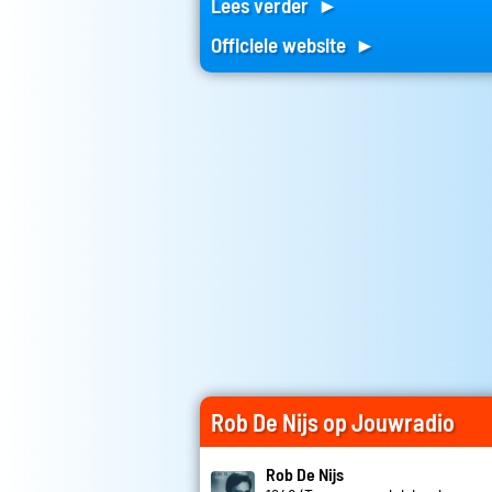
Lees verder ►
Officiele website ►
Rob De Nijs op Jouwradio
Rob De Nijs