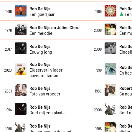
Rob De Nijs
Rob De
1996
1989
Een goed jaar
Een 
Rob De Nijs en Julien Clerc
Rob De
1978
2008
Een melodie
Een mu
Rob De Nijs
Rob De
2017
2008
Eeuwig jong
Eindelij
Rob De Nijs
Rob De
Elk servet in ieder
2020
1998
En ho
havenrestaurant
Rob De Nijs
Robert
2001
1980
Foto van vroeger
Ga nou
Rob De Nijs
Rob De
1994
2008
Geef mij een plaats
Geef n
Rob De Nijs
Rob De
1998
1996
Geschreven in de wind
Gister