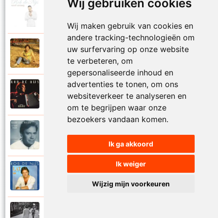
Wij gebruiken cookies
Rob De Nijs
2004
Klein lied
Wij maken gebruik van cookies en
andere tracking-technologieën om
Rob De Nijs
uw surfervaring op onze website
1983
Kleine man
te verbeteren, om
gepersonaliseerde inhoud en
advertenties te tonen, om ons
Rob De Nijs
websiteverkeer te analyseren en
1994
Kleine ster
om te begrijpen waar onze
bezoekers vandaan komen.
Rob De Nijs
1987
Kronenburg park
Ik ga akkoord
Ik weiger
Rob De Nijs
1984
L.A.T.
Wijzig mijn voorkeuren
Rob De Nijs