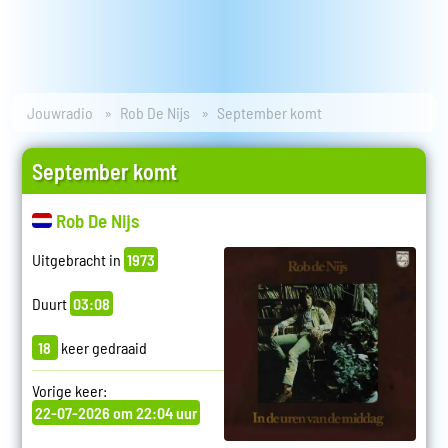
Jouwradio
Rob De Nijs
September komt
September komt
Rob De Nijs
Uitgebracht in
1973
Duurt
03:08
18
keer gedraaid
Vorige keer:
22-07-2026 om 22:04 uur