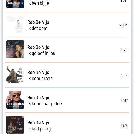
2017
Ik ben bij je
Rob De Nijs
2004
Ik dot com
Rob De Nijs
1983
Ik geloof in jou
Rob De Nijs
1996
Ik kom eraan
Rob De Nijs
2017
Ik kom naar je toe
Rob De Nijs
1976
Ik laat je vrij