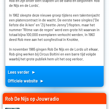
Rob en zijn broer Bert stapten uit de band en begonnen 'Rob
de Nijs en de Lords'.
In 1962 sleepte deze nieuwe groep tijdens een talentenjacht
een platencontract in de wacht. De eerste twee singles ("De
liefste die ik ken" en "Zij heette Jenny") flopten, maar het
nummer "Ritme van de regen" werd een grote hit waarvan in
totaal bijna 100.000 exemplaren verkocht werden. In 1963
deed Rob mee aan het songfestival in Knokke.
In november 1965 gingen Rob De Nijs en de Lords uit elkaar.
Rob ging werken bij Circus Boltini en een barre tijd volgde
waarbij het grote publiek hem uit het oog verloor.
Lees verder ►
Officiele website ►
Rob De Nijs op Jouwradio