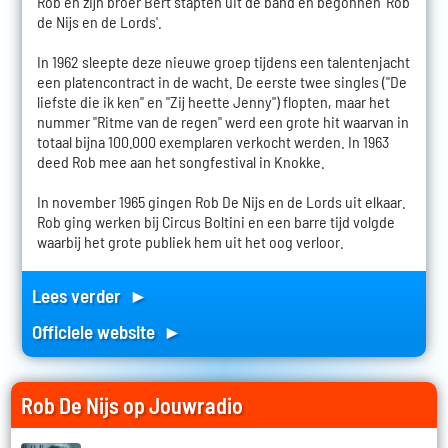
Rob en zijn broer Bert stapten uit de band en begonnen 'Rob
de Nijs en de Lords'.
In 1962 sleepte deze nieuwe groep tijdens een talentenjacht
een platencontract in de wacht. De eerste twee singles ("De
liefste die ik ken" en "Zij heette Jenny") flopten, maar het
nummer "Ritme van de regen" werd een grote hit waarvan in
totaal bijna 100.000 exemplaren verkocht werden. In 1963
deed Rob mee aan het songfestival in Knokke.
In november 1965 gingen Rob De Nijs en de Lords uit elkaar.
Rob ging werken bij Circus Boltini en een barre tijd volgde
waarbij het grote publiek hem uit het oog verloor.
Lees verder ►
Officiele website ►
Rob De Nijs op Jouwradio