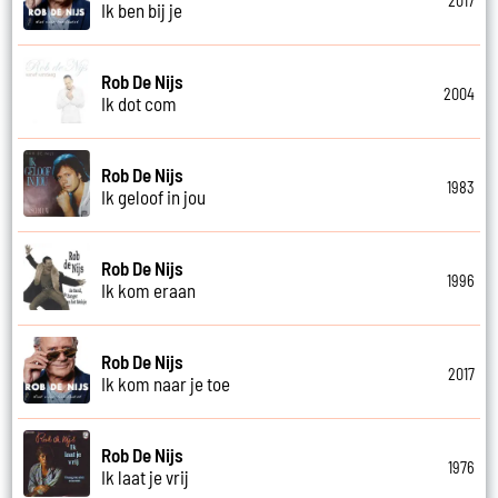
2017
Ik ben bij je
Rob De Nijs
2004
Ik dot com
Rob De Nijs
1983
Ik geloof in jou
Rob De Nijs
1996
Ik kom eraan
Rob De Nijs
2017
Ik kom naar je toe
Rob De Nijs
1976
Ik laat je vrij