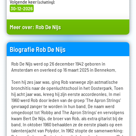
Volgende keer
:
(schatting)
30-12-2026
Meer over:
Rob De Nijs
Biografie Rob De Nijs
Rob De Nijs werd op 26 december 1942 geboren in
Amsterdam en overleed op 16 maart 2025 in Bennekom.
Toen hij zes jaar was, ging Rob vanwege zijn astmatische
bronchitis naar de openluchtschool in het Oosterpark. Toen
hij acht jaar was, kreeg hij zijn eerste accordeonles. In mei
1960 werd Rob door leden van de groep 'The Apron Strings'
gevraagd zanger te worden in hun band. De naam werd
omgedoopt tot 'Robby and The Apron Strings' en vervolgens
kwam Bert De Nijs, de broer van Rob, als extra gitarist bij de
band. In oktober 1960 behaalden ze de eerste plaats op een
talentenjacht van Polydor. In 1962 stopte de samenwerking: