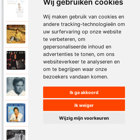
Wij gebruiken cookies
Rob De Nijs
2004
Klein lied
Wij maken gebruik van cookies en
andere tracking-technologieën om
Rob De Nijs
uw surfervaring op onze website
1983
Kleine man
te verbeteren, om
gepersonaliseerde inhoud en
advertenties te tonen, om ons
Rob De Nijs
websiteverkeer te analyseren en
1994
Kleine ster
om te begrijpen waar onze
bezoekers vandaan komen.
Rob De Nijs
1987
Kronenburg park
Ik ga akkoord
Ik weiger
Rob De Nijs
1984
L.A.T.
Wijzig mijn voorkeuren
Rob De Nijs