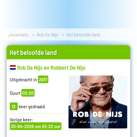
Jouwradio
Rob De Nijs
Het beloofde land
Het beloofde land
Rob De Nijs en Robbert De Nijs
Uitgebracht in
2017
Duurt
03:20
12
keer gedraaid
Vorige keer:
30-04-2026 om 03:22 uur