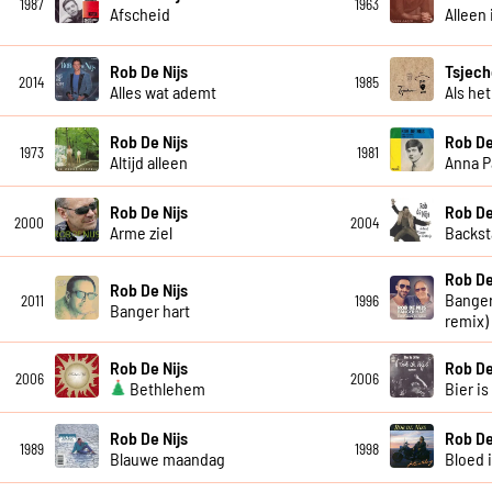
1987
1963
Afscheid
Alleen 
Rob De Nijs
Tsjech
2014
1985
Alles wat ademt
Als het
Rob De Nijs
Rob De
1973
1981
Altijd alleen
Anna 
Rob De Nijs
Rob De
2000
2004
Arme ziel
Backst
Rob De
Rob De Nijs
Banger
2011
1996
Banger hart
remix)
Rob De Nijs
Rob De
2006
2006
Bethlehem
Bier is
Rob De Nijs
Rob De
1989
1998
Blauwe maandag
Bloed 