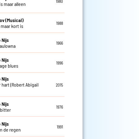
1980
is maar alleen
ov (Musical)
1988
 maar kort is
 Nijs
1966
Paulowna
 Nijs
1996
age blues
 Nijs
 hart (Robert Abigail
2015
 Nijs
1976
 bitter
 Nijs
1991
in de regen