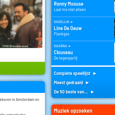
Ronny Mosuse
Laat me niet alleen
dadelijk
►
Line De Dauw
Plankgas
daarna
►
Clouseau
De tegenpartij
Complete speellijst ►
Meest gedraaid ►
De 50 beste van... ►
geboren in Amsterdam en
.
Muziek opzoeken
zijn astmatische