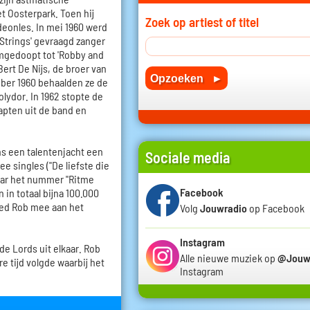
t Oosterpark. Toen hij
Zoek op artiest of titel
rdeonles. In mei 1960 werd
Strings' gevraagd zanger
mgedoopt tot 'Robby and
ert De Nijs, de broer van
ktober 1960 behaalden ze de
olydor. In 1962 stopte de
apten uit de band en
ns een talentenjacht een
Sociale media
e singles ("De liefste die
maar het nummer "Ritme
Facebook
 in totaal bijna 100.000
eed Rob mee aan het
Volg
Jouwradio
op Facebook
Instagram
de Lords uit elkaar. Rob
Alle nieuwe muziek op
@Jouw
re tijd volgde waarbij het
Instagram