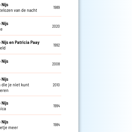
 Nijs
1989
telozen van de nacht
 Nijs
2020
te
 Nijs en Patricia Paay
1992
eld
 Nijs
2008
 Nijs
 die je niet kunt
2010
deren
 Nijs
1994
ica
 Nijs
1984
etje meer