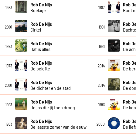
Rob De Nijs
Rob De
1983
1987
Boelage
Bont e
Rob De Nijs
Rob De
2001
1991
Cirkel
Dacht
Rob De Nijs
Rob De
1973
1981
Dat is alles
De ach
Rob De Nijs
Rob De
1973
2014
De belofte
De ber
Rob De Nijs
Rob De
2001
2014
De dichter en de stad
De don
Rob De Nijs
Rob De
1993
1993
De jas die jij toen droeg
De koni
Rob De Nijs
Rob De
1983
2000
De laatste zomer van de eeuw
De lief