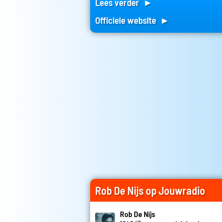
Lees verder ►
Officiele website ►
Rob De Nijs op Jouwradio
Rob De Nijs