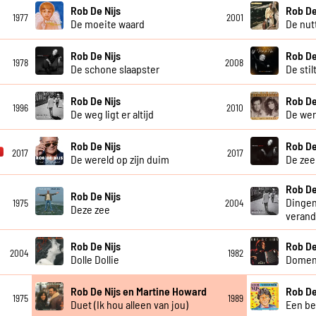
Rob De Nijs
Rob De
1977
2001
De moeite waard
De nut
Rob De Nijs
Rob De
1978
2008
De schone slaapster
De stil
Rob De Nijs
Rob De
1996
2010
De weg ligt er altijd
De wer
Rob De Nijs
Rob De
2017
2017
De wereld op zijn duim
De zee
Rob De
Rob De Nijs
Dingen
1975
2004
Deze zee
veran
Rob De Nijs
Rob De
2004
1982
Dolle Dollie
Domen
Rob De Nijs en Martine Howard
Rob De
1975
1989
Duet (Ik hou alleen van jou)
Een be