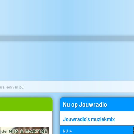
ou alleen van jou)
Nu op Jouwradio
Jouwradio's muziekmix
nu
►