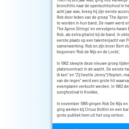
bronchitis naar de openluchtschool in he
acht jaar was, kreeg hij zijn eerste acco
Rob door leden van de groep 'The Apron 
te worden in hun band. De naam werd o
The Apron Strings' en vervolgens kwam B
Rob, als extra gitarist bij de band. In o
eerste plaats op een talentenjacht van P
samenwerking: Rob en zijn broer Bert st
begonnen 'Rob de Nijs en de Lords'.
In 1962 sleepte deze nieuwe groep tijde
platencontract in de wacht. De eerste twe
ik ken" en "Zij heette Jenny") flopten, 
van de regen" werd een grote hit waarvan
exemplaren verkocht werden. In 1963 d
songfestival in Knokke.
In november 1965 gingen Rob De Nijs en 
ging werken bij Circus Boltini en een bar
grote publiek hem uit het oog verloor.