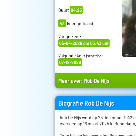
Duurt
04:25
43
keer gedraaid
Vorige keer:
05-04-2026 om 03:43 uur
Volgende keer
:
(schatting)
07-12-2026
Meer over:
Rob De Nijs
Biografie Rob De Nijs
Rob De Nijs werd op 26 december 1942 
overleed op 16 maart 2025 in Bennekom
Toen hij zes jaar was, ging Rob vanwege 