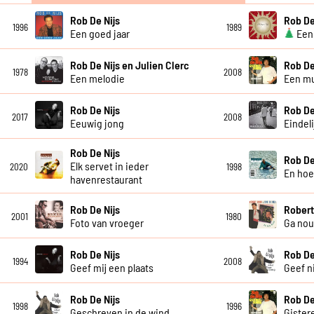
Rob De Nijs
Rob De
1996
1989
Een goed jaar
Een 
Rob De Nijs en Julien Clerc
Rob De
1978
2008
Een melodie
Een mu
Rob De Nijs
Rob De
2017
2008
Eeuwig jong
Eindelij
Rob De Nijs
Rob De
Elk servet in ieder
2020
1998
En ho
havenrestaurant
Rob De Nijs
Robert
2001
1980
Foto van vroeger
Ga nou
Rob De Nijs
Rob De
1994
2008
Geef mij een plaats
Geef n
Rob De Nijs
Rob De
1998
1996
Geschreven in de wind
Gister