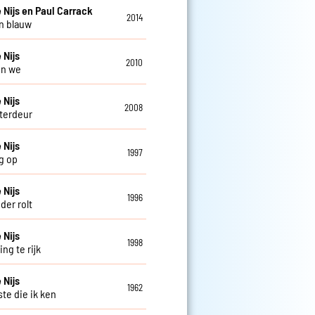
 Nijs en Paul Carrack
2014
n blauw
 Nijs
2010
en we
 Nijs
2008
terdeur
 Nijs
1997
g op
 Nijs
1996
der rolt
 Nijs
1998
ng te rijk
 Nijs
1962
ste die ik ken