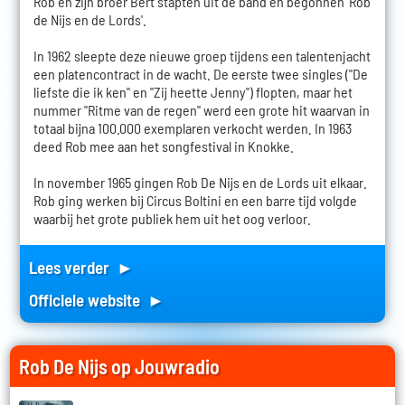
Rob en zijn broer Bert stapten uit de band en begonnen 'Rob
de Nijs en de Lords'.
In 1962 sleepte deze nieuwe groep tijdens een talentenjacht
een platencontract in de wacht. De eerste twee singles ("De
liefste die ik ken" en "Zij heette Jenny") flopten, maar het
nummer "Ritme van de regen" werd een grote hit waarvan in
totaal bijna 100.000 exemplaren verkocht werden. In 1963
deed Rob mee aan het songfestival in Knokke.
In november 1965 gingen Rob De Nijs en de Lords uit elkaar.
Rob ging werken bij Circus Boltini en een barre tijd volgde
waarbij het grote publiek hem uit het oog verloor.
Lees verder ►
Officiele website ►
Rob De Nijs op Jouwradio