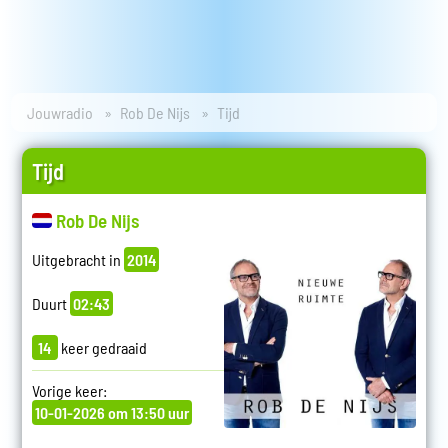
Jouwradio
Rob De Nijs
Tijd
Tijd
Rob De Nijs
Uitgebracht in
2014
Duurt
02:43
14
keer gedraaid
Vorige keer:
10-01-2026 om 13:50 uur