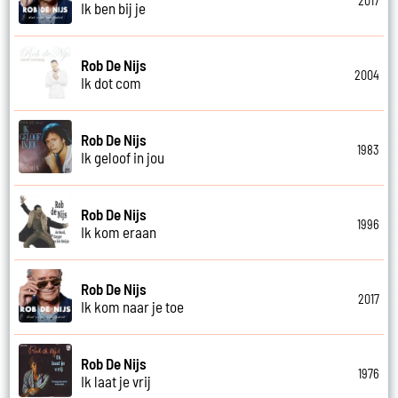
2017
Ik ben bij je
Rob De Nijs
2004
Ik dot com
Rob De Nijs
1983
Ik geloof in jou
Rob De Nijs
1996
Ik kom eraan
Rob De Nijs
2017
Ik kom naar je toe
Rob De Nijs
1976
Ik laat je vrij