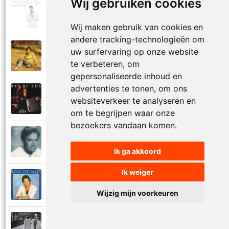
Wij gebruiken cookies
Rob De Nijs
2004
Klein lied
Wij maken gebruik van cookies en
andere tracking-technologieën om
Rob De Nijs
uw surfervaring op onze website
1983
Kleine man
te verbeteren, om
gepersonaliseerde inhoud en
advertenties te tonen, om ons
Rob De Nijs
websiteverkeer te analyseren en
1994
Kleine ster
om te begrijpen waar onze
bezoekers vandaan komen.
Rob De Nijs
1987
Kronenburg park
Ik ga akkoord
Ik weiger
Rob De Nijs
1984
L.A.T.
Wijzig mijn voorkeuren
Rob De Nijs