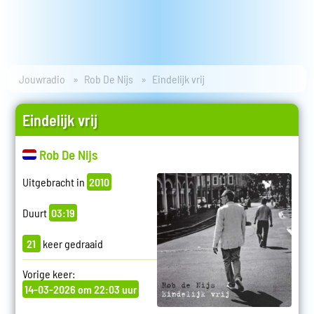
Jouwradio
Rob De Nijs
Eindelijk vrij
Eindelijk vrij
Rob De Nijs
Uitgebracht in
2010
Duurt
03:19
21
keer gedraaid
Vorige keer:
14-03-2026 om 22:03 uur