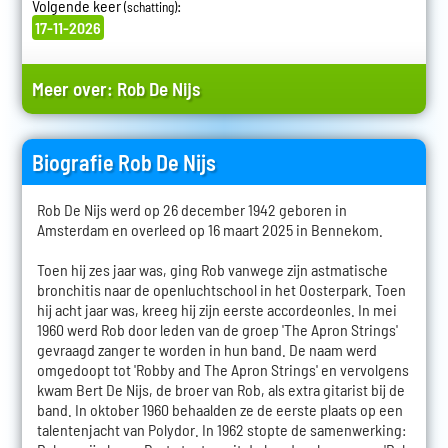
Volgende keer
:
(schatting)
17-11-2026
Meer over:
Rob De Nijs
Biografie Rob De Nijs
Rob De Nijs werd op 26 december 1942 geboren in
Amsterdam en overleed op 16 maart 2025 in Bennekom.
Toen hij zes jaar was, ging Rob vanwege zijn astmatische
bronchitis naar de openluchtschool in het Oosterpark. Toen
hij acht jaar was, kreeg hij zijn eerste accordeonles. In mei
1960 werd Rob door leden van de groep 'The Apron Strings'
gevraagd zanger te worden in hun band. De naam werd
omgedoopt tot 'Robby and The Apron Strings' en vervolgens
kwam Bert De Nijs, de broer van Rob, als extra gitarist bij de
band. In oktober 1960 behaalden ze de eerste plaats op een
talentenjacht van Polydor. In 1962 stopte de samenwerking: