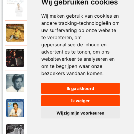
Wij gebruiken cookies
Rob De Nijs
2004
Klein lied
Wij maken gebruik van cookies en
andere tracking-technologieën om
Rob De Nijs
uw surfervaring op onze website
1983
Kleine man
te verbeteren, om
gepersonaliseerde inhoud en
advertenties te tonen, om ons
Rob De Nijs
websiteverkeer te analyseren en
1994
Kleine ster
om te begrijpen waar onze
bezoekers vandaan komen.
Rob De Nijs
1987
Kronenburg park
Ik ga akkoord
Ik weiger
Rob De Nijs
1984
L.A.T.
Wijzig mijn voorkeuren
Rob De Nijs