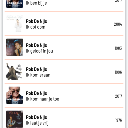
2017
Ik ben bij je
Rob De Nijs
2004
Ik dot com
Rob De Nijs
1983
Ik geloof in jou
Rob De Nijs
1996
Ik kom eraan
Rob De Nijs
2017
Ik kom naar je toe
Rob De Nijs
1976
Ik laat je vrij