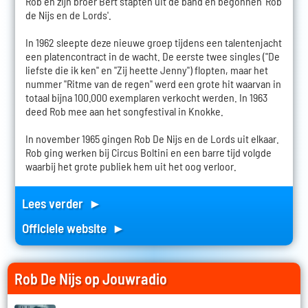
Rob en zijn broer Bert stapten uit de band en begonnen 'Rob
de Nijs en de Lords'.
In 1962 sleepte deze nieuwe groep tijdens een talentenjacht
een platencontract in de wacht. De eerste twee singles ("De
liefste die ik ken" en "Zij heette Jenny") flopten, maar het
nummer "Ritme van de regen" werd een grote hit waarvan in
totaal bijna 100.000 exemplaren verkocht werden. In 1963
deed Rob mee aan het songfestival in Knokke.
In november 1965 gingen Rob De Nijs en de Lords uit elkaar.
Rob ging werken bij Circus Boltini en een barre tijd volgde
waarbij het grote publiek hem uit het oog verloor.
Lees verder ►
Officiele website ►
Rob De Nijs op Jouwradio