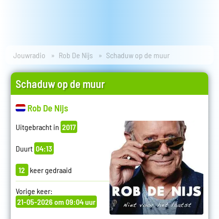
Jouwradio
Rob De Nijs
Schaduw op de muur
Schaduw op de muur
Rob De Nijs
Uitgebracht in
2017
Duurt
04:13
12
keer gedraaid
Vorige keer:
21-05-2026 om 09:04 uur