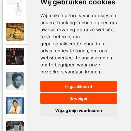
Wij gebruiken cookies
Rob De Nijs
2004
Klein lied
Wij maken gebruik van cookies en
andere tracking-technologieën om
Rob De Nijs
uw surfervaring op onze website
1983
Kleine man
te verbeteren, om
gepersonaliseerde inhoud en
advertenties te tonen, om ons
Rob De Nijs
websiteverkeer te analyseren en
1994
Kleine ster
om te begrijpen waar onze
bezoekers vandaan komen.
Rob De Nijs
1987
Kronenburg park
Ik ga akkoord
Ik weiger
Rob De Nijs
1984
L.A.T.
Wijzig mijn voorkeuren
Rob De Nijs