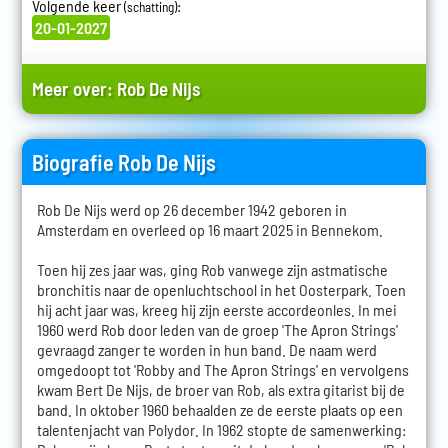
Volgende keer
:
(schatting)
20-01-2027
Meer over:
Rob De Nijs
Biografie Rob De Nijs
Rob De Nijs werd op 26 december 1942 geboren in
Amsterdam en overleed op 16 maart 2025 in Bennekom.
Toen hij zes jaar was, ging Rob vanwege zijn astmatische
bronchitis naar de openluchtschool in het Oosterpark. Toen
hij acht jaar was, kreeg hij zijn eerste accordeonles. In mei
1960 werd Rob door leden van de groep 'The Apron Strings'
gevraagd zanger te worden in hun band. De naam werd
omgedoopt tot 'Robby and The Apron Strings' en vervolgens
kwam Bert De Nijs, de broer van Rob, als extra gitarist bij de
band. In oktober 1960 behaalden ze de eerste plaats op een
talentenjacht van Polydor. In 1962 stopte de samenwerking: