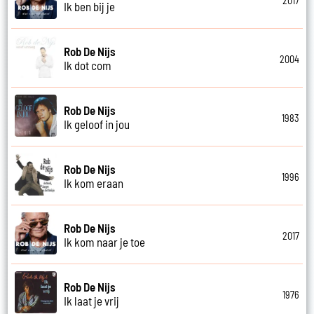
2017
Ik ben bij je
Rob De Nijs
2004
Ik dot com
Rob De Nijs
1983
Ik geloof in jou
Rob De Nijs
1996
Ik kom eraan
Rob De Nijs
2017
Ik kom naar je toe
Rob De Nijs
1976
Ik laat je vrij