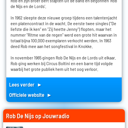
Rob en zijn broer Bert stapten uit de band en begonnen 'Rob
de Nijs en de Lords'.
In 1962 sleepte deze nieuwe groep tijdens een talentenjacht
een platencontract in de wacht. De eerste twee singles ("De
liefste die ik ken" en "Zij heette Jenny") flopten, maar het
nummer "Ritme van de regen" werd een grote hit waarvan in
totaal bijna 100.000 exemplaren verkocht werden. In 1963
deed Rob mee aan het songfestival in Knokke.
In november 1965 gingen Rob De Nijs en de Lords uit elkaar.
Rob ging werken bij Circus Boltini en een barre tijd volgde
waarbij het grote publiek hem uit het oog verloor.
Lees verder ►
Officiele website ►
Rob De Nijs op Jouwradio