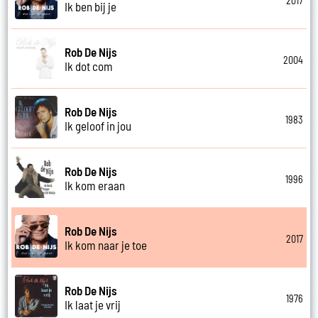
2017
Ik ben bij je
Rob De Nijs
2004
Ik dot com
Rob De Nijs
1983
Ik geloof in jou
Rob De Nijs
1996
Ik kom eraan
Rob De Nijs
2017
Ik kom naar je toe
Rob De Nijs
1976
Ik laat je vrij