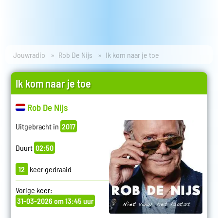
Jouwradio
Rob De Nijs
Ik kom naar je toe
Ik kom naar je toe
Rob De Nijs
Uitgebracht in
2017
Duurt
02:50
12
keer gedraaid
Vorige keer:
31-03-2026 om 13:45 uur