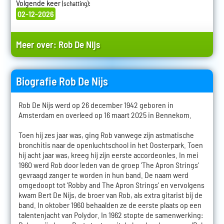
Volgende keer
:
(schatting)
02-12-2026
Meer over:
Rob De Nijs
Biografie Rob De Nijs
Rob De Nijs werd op 26 december 1942 geboren in
Amsterdam en overleed op 16 maart 2025 in Bennekom.
Toen hij zes jaar was, ging Rob vanwege zijn astmatische
bronchitis naar de openluchtschool in het Oosterpark. Toen
hij acht jaar was, kreeg hij zijn eerste accordeonles. In mei
1960 werd Rob door leden van de groep 'The Apron Strings'
gevraagd zanger te worden in hun band. De naam werd
omgedoopt tot 'Robby and The Apron Strings' en vervolgens
kwam Bert De Nijs, de broer van Rob, als extra gitarist bij de
band. In oktober 1960 behaalden ze de eerste plaats op een
talentenjacht van Polydor. In 1962 stopte de samenwerking: