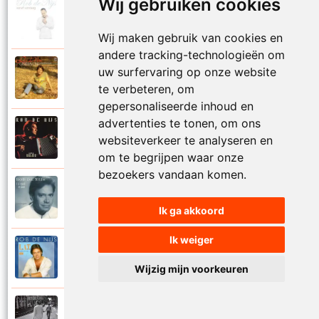
Wij gebruiken cookies
Rob De Nijs
2004
Klein lied
Wij maken gebruik van cookies en
andere tracking-technologieën om
Rob De Nijs
uw surfervaring op onze website
1983
Kleine man
te verbeteren, om
gepersonaliseerde inhoud en
advertenties te tonen, om ons
Rob De Nijs
websiteverkeer te analyseren en
1994
Kleine ster
om te begrijpen waar onze
bezoekers vandaan komen.
Rob De Nijs
1987
Kronenburg park
Ik ga akkoord
Ik weiger
Rob De Nijs
1984
L.A.T.
Wijzig mijn voorkeuren
Rob De Nijs