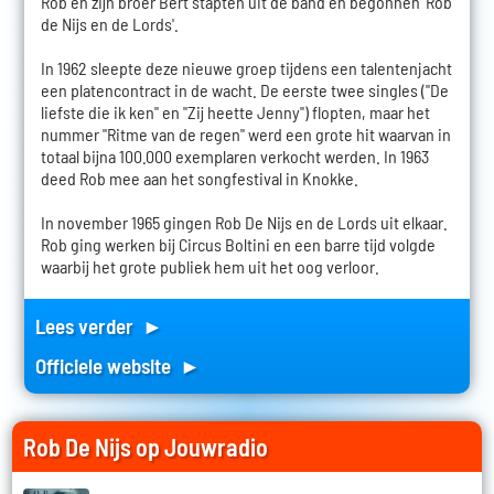
Rob en zijn broer Bert stapten uit de band en begonnen 'Rob
de Nijs en de Lords'.
In 1962 sleepte deze nieuwe groep tijdens een talentenjacht
een platencontract in de wacht. De eerste twee singles ("De
liefste die ik ken" en "Zij heette Jenny") flopten, maar het
nummer "Ritme van de regen" werd een grote hit waarvan in
totaal bijna 100.000 exemplaren verkocht werden. In 1963
deed Rob mee aan het songfestival in Knokke.
In november 1965 gingen Rob De Nijs en de Lords uit elkaar.
Rob ging werken bij Circus Boltini en een barre tijd volgde
waarbij het grote publiek hem uit het oog verloor.
Lees verder ►
Officiele website ►
Rob De Nijs op Jouwradio