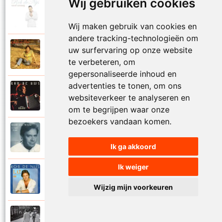
Wij gebruiken cookies
Rob De Nijs
2004
Klein lied
Wij maken gebruik van cookies en
andere tracking-technologieën om
Rob De Nijs
uw surfervaring op onze website
1983
Kleine man
te verbeteren, om
gepersonaliseerde inhoud en
advertenties te tonen, om ons
Rob De Nijs
websiteverkeer te analyseren en
1994
Kleine ster
om te begrijpen waar onze
bezoekers vandaan komen.
Rob De Nijs
1987
Kronenburg park
Ik ga akkoord
Ik weiger
Rob De Nijs
1984
L.A.T.
Wijzig mijn voorkeuren
Rob De Nijs