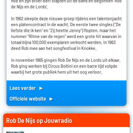
Rob en zijn broer Bert stapten uit de band en begonnen 'Rob
de Nijs en de Lords'.
In 1962 sleepte deze nieuwe groep tijdens een talentenjacht
een platencontract in de wacht. De eerste twee singles ("De
liefste die ik ken" en "Zij heette Jenny") flopten, maar het
nummer "Ritme van de regen" werd een grote hit waarvan in
totaal bijna 100.000 exemplaren verkocht werden. In 1963
deed Rob mee aan het songfestival in Knokke.
In november 1965 gingen Rob De Nijs en de Lords uit elkaar.
Rob ging werken bij Circus Boltini en een barre tijd volgde
waarbij het grote publiek hem uit het oog verloor.
Lees verder ►
Officiele website ►
Rob De Nijs op Jouwradio