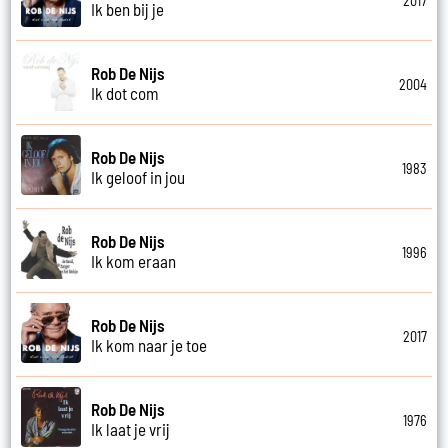
2017
Ik ben bij je
Rob De Nijs
2004
Ik dot com
Rob De Nijs
1983
Ik geloof in jou
Rob De Nijs
1996
Ik kom eraan
Rob De Nijs
2017
Ik kom naar je toe
Rob De Nijs
1976
Ik laat je vrij