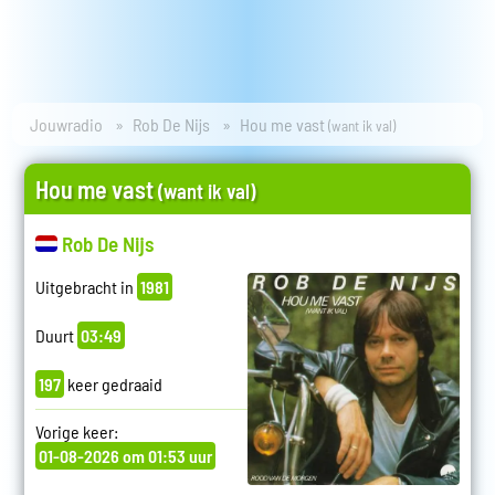
Jouwradio
Rob De Nijs
Hou me vast
(want ik val)
Hou me vast
(want ik val)
Rob De Nijs
Uitgebracht in
1981
Duurt
03:49
197
keer gedraaid
Vorige keer:
01-08-2026 om 01:53 uur