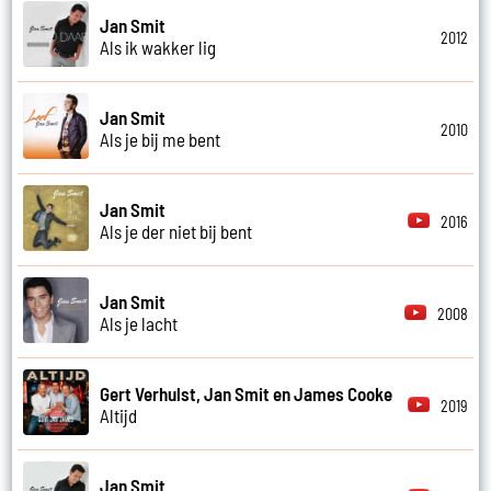
Jan Smit
2012
Als ik wakker lig
Jan Smit
2010
Als je bij me bent
Jan Smit
2016
Als je der niet bij bent
Jan Smit
2008
Als je lacht
Gert Verhulst, Jan Smit en James Cooke
2019
Altijd
Jan Smit