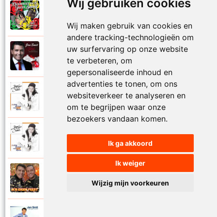
Wij gebruiken cookies
Damaru en Jan Smit
2009
Mi rowsu (Tuintje in mijn hart)
Wij maken gebruik van cookies en
andere tracking-technologieën om
uw surfervaring op onze website
Jan Smit
2015
te verbeteren, om
Midden in de winternacht
gepersonaliseerde inhoud en
advertenties te tonen, om ons
Jantje Smit
websiteverkeer te analyseren en
1997
Mijn beste vriend
om te begrijpen waar onze
bezoekers vandaan komen.
Jantje Smit
1997
Mijn dorp aan de zee
Ik ga akkoord
Ik weiger
Jan Smit en John West
2022
Mijn eigen feest
Wijzig mijn voorkeuren
Jan Smit