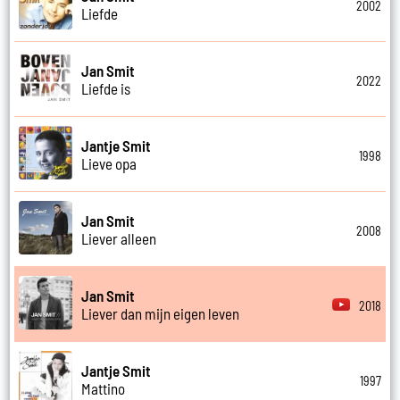
2002
Liefde
Jan Smit
2022
Liefde is
Jantje Smit
1998
Lieve opa
Jan Smit
2008
Liever alleen
Jan Smit
2018
Liever dan mijn eigen leven
Jantje Smit
1997
Mattino