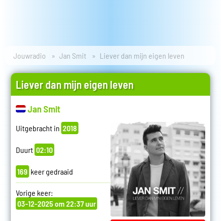
Jouwradio
Jan Smit
Liever dan mijn eigen leven
Liever dan mijn eigen leven
Jan Smit
Uitgebracht in
2018
Duurt
02:10
169
keer gedraaid
Vorige keer:
03-12-2025 om 22:37 uur