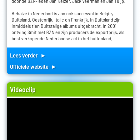
door de BZN-leden Jan Keizer, Jack Veerman en Jan Tuijp.
Behalve in Nederland is Jan ook succesvol in Belgie,
Duitsland, Oostenrijk, Italie en Frankrijk. In Duitsland zijn
inmiddels tien Duitstalige albums uitgebracht. In 2001
ontving Smit met BZN en zijn producers de exportprijs, als
best verkopende Nederlandse act in het buitenland.
Lees verder ►
Officiele website ►
Videoclip