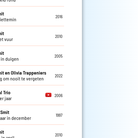
it
2016
iettemin
it
2010
et vuur
it
2005
in duigen
it en Olivia Trappeniers
2022
g om nooit te vergeten
l Trio
2006
er jaar
 Smit
1997
jaar in december
it
2010
in april