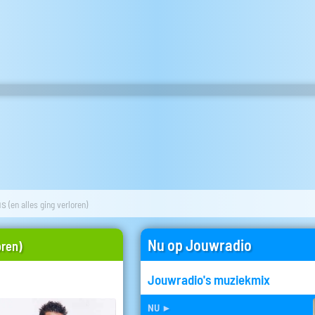
us
(en alles ging verloren)
Nu op Jouwradio
oren)
Jouwradio's muziekmix
nu
►