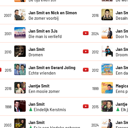
Jan Smit en Nick en Simon
Jan Sm
2007
2016
De zomer voorbij
Desaln
Jan Smit en 3Js
Jan Sm
2001
2024
Die man is verliefd
Door h
Jan Smit
Jan Sm
2010
2012
Dromen
Droom 
Jan Smit en Gerard Joling
Jan Sm
2015
2012
Echte vrienden
Een da
Jantje Smit
Magica
2016
1999
Een mooie zomer
Eens p
Jan Smit
Jantje
1998
2015
Eindelijk Kerstmis
Elk 
Jan Smit
Jan Sm
2003
2024
Er is een kindeke geboren
Ergens 