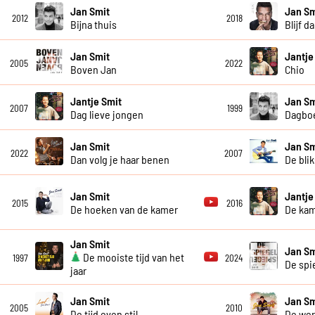
Jan Smit
Jan Sm
2012
2018
Bijna thuis
Blijf da
Jan Smit
Jantje
2005
2022
Boven Jan
Chio
Jantje Smit
Jan Sm
2007
1999
Dag lieve jongen
Dagboe
Jan Smit
Jan Sm
2022
2007
Dan volg je haar benen
De blik
Jan Smit
Jantje
2015
2016
De hoeken van de kamer
De ka
Jan Smit
Jan Sm
De mooiste tijd van het
1997
2024
De spi
jaar
Jan Smit
Jan Sm
2005
2010
De tijd even stil
De wer