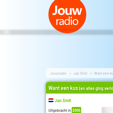
Jouwradio
Jan Smit
Want een k
Want een kus
(en alles ging verl
Jan Smit
Uitgebracht in
2005