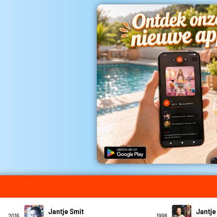
Jantje Smit
Jantje
2016
1998