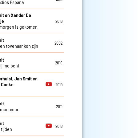
adios Espana
it en Xander De
je
2016
 morgen is gekomen
it
2002
een tovenaar kon zijn
it
2010
bij me bent
erhulst, Jan Smit en
 Cooke
2019
it
2011
amor amor
it
2018
 tijden