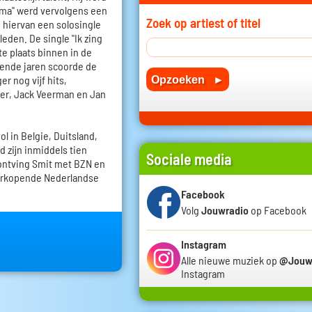
ma" werd vervolgens een
Zoek op artiest of titel
 hiervan een solosingle
den. De single "Ik zing
te plaats binnen in de
gende jaren scoorde de
r nog vijf hits,
er, Jack Veerman en Jan
l in Belgie, Duitsland,
nd zijn inmiddels tien
Sociale media
 ontving Smit met BZN en
 verkopende Nederlandse
Facebook
Volg
Jouwradio
op Facebook
Instagram
Alle nieuwe muziek op
@Jouw
Instagram