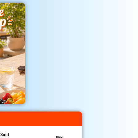
 Smit
1999