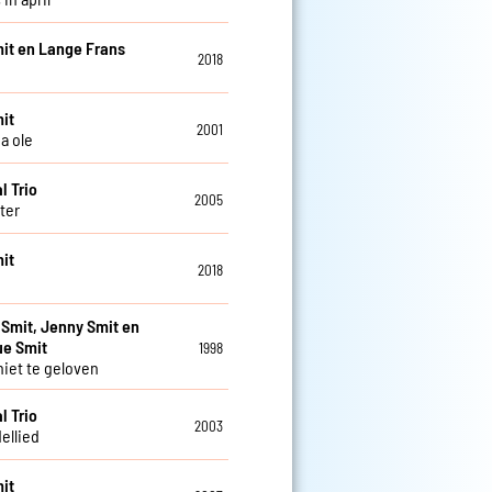
it en Lange Frans
2018
it
2001
a ole
l Trio
2005
ter
it
2018
 Smit, Jenny Smit en
ue Smit
1998
niet te geloven
l Trio
2003
ellied
it