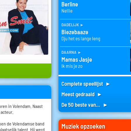
Berline
Nellie
dadelijk
►
Biezebaaze
Dju het es lange leng
daarna
►
Mamas Jasje
Ik mis je zo
Complete speellijst ►
Meest gedraaid ►
De 50 beste van... ►
oren in Volendam. Naast
 acteur.
 toen de Volendamse band
Muziek opzoeken
atselijk talent. Hij werd