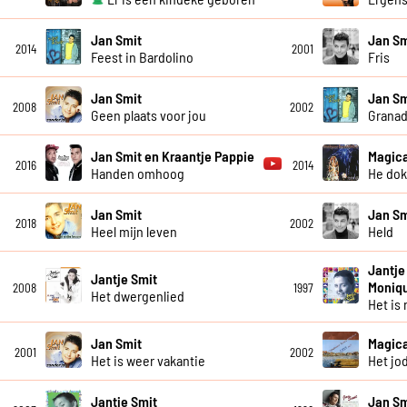
Jan Smit
Jan Sm
2014
2001
Feest in Bardolino
Fris
Jan Smit
Jan Sm
2008
2002
Geen plaats voor jou
Granad
Jan Smit en Kraantje Pappie
Magica
2016
2014
Handen omhoog
He dok
Jan Smit
Jan Sm
2018
2002
Heel mijn leven
Held
Jantje
Jantje Smit
Moniq
2008
1997
Het dwergenlied
Het is 
Jan Smit
Magica
2001
2002
Het is weer vakantie
Het jod
Jantje Smit
Jan Sm