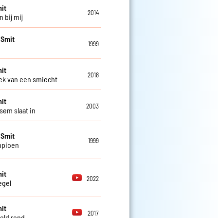
it
2014
n bij mij
 Smit
1999
it
2018
k van een smiecht
it
2003
sem slaat in
 Smit
1999
mpioen
it
2022
egel
it
2017
eld rond