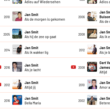
Adieu auf Wiedersehen
Adios 
Jan Sm
Jan Smit
Buison
2010
2006
Als de morgen is gekomen
Als de
Jan Smit
Jan Sm
2005
2008
Als hij de zee op gaat
Als ik 
Jan Smit
Jan Sm
2014
2012
Als ik wakker lig
Als je 
Gert V
Jan Smit
James
2016
2008
Als je lacht
Altijd
Jan Smit
Jan Sm
2012
2010
Altijd jij
Amor 
Jan Smit
Jan Sm
2016
2002
Bella Maria
Betere