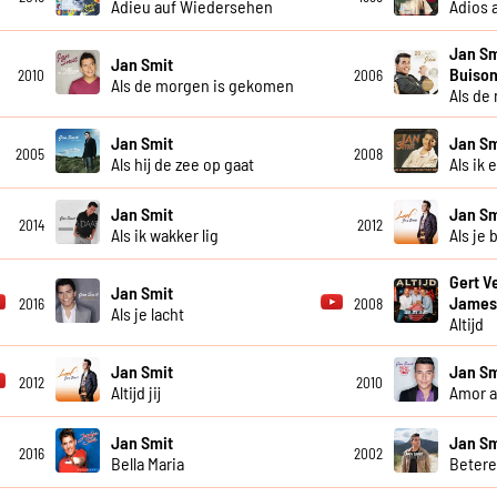
Adieu auf Wiedersehen
Adios 
Jan Sm
Jan Smit
Buison
2010
2006
Als de morgen is gekomen
Als de
Jan Smit
Jan Sm
2005
2008
Als hij de zee op gaat
Als ik 
Jan Smit
Jan Sm
2014
2012
Als ik wakker lig
Als je 
Gert V
Jan Smit
James
2016
2008
Als je lacht
Altijd
Jan Smit
Jan Sm
2012
2010
Altijd jij
Amor 
Jan Smit
Jan Sm
2016
2002
Bella Maria
Betere