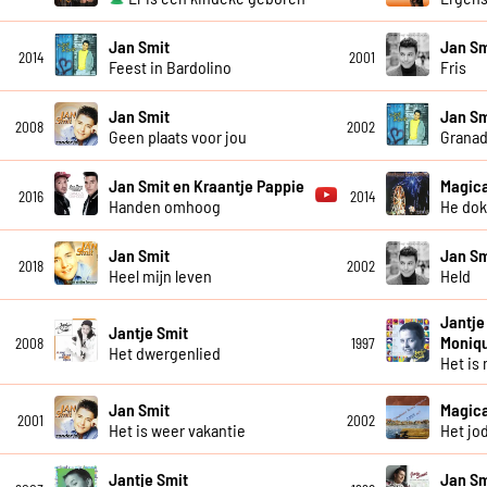
Jan Smit
Jan Sm
2014
2001
Feest in Bardolino
Fris
Jan Smit
Jan Sm
2008
2002
Geen plaats voor jou
Granad
Jan Smit en Kraantje Pappie
Magica
2016
2014
Handen omhoog
He dok
Jan Smit
Jan Sm
2018
2002
Heel mijn leven
Held
Jantje
Jantje Smit
Moniq
2008
1997
Het dwergenlied
Het is 
Jan Smit
Magica
2001
2002
Het is weer vakantie
Het jod
Jantje Smit
Jan Sm