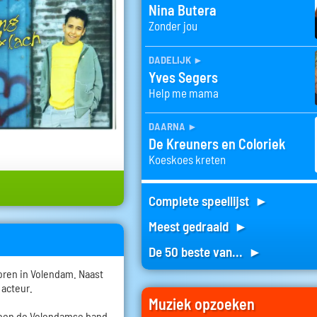
Nina Butera
Zonder jou
dadelijk
►
Yves Segers
Help me mama
daarna
►
De Kreuners en Coloriek
Koeskoes kreten
Complete speellijst ►
Meest gedraaid ►
De 50 beste van... ►
oren in Volendam. Naast
 acteur.
Muziek opzoeken
 toen de Volendamse band