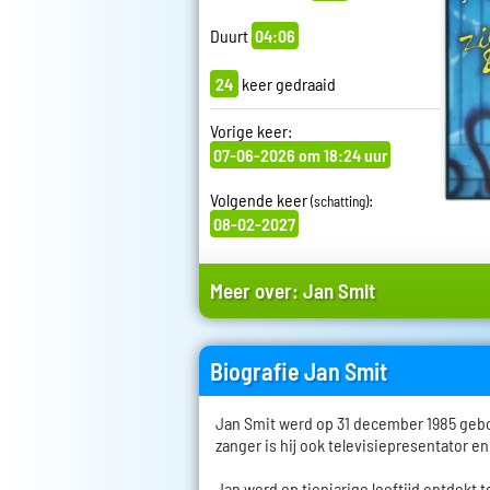
Duurt
04:06
24
keer gedraaid
Vorige keer:
07-06-2026 om 18:24 uur
Volgende keer
:
(schatting)
08-02-2027
Meer over:
Jan Smit
Biografie Jan Smit
Jan Smit werd op 31 december 1985 geb
zanger is hij ook televisiepresentator en
Jan werd op tienjarige leeftijd ontdekt