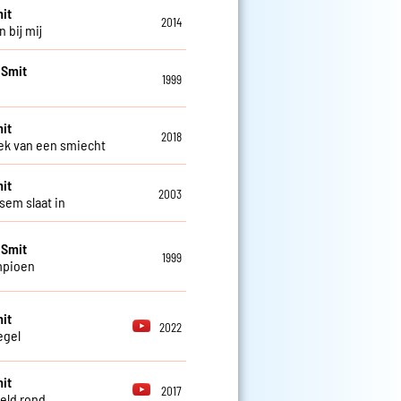
it
2014
n bij mij
 Smit
1999
it
2018
k van een smiecht
it
2003
sem slaat in
 Smit
1999
mpioen
it
2022
egel
it
2017
eld rond