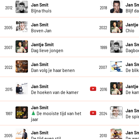
Jan Smit
Jan Sm
2012
2018
Bijna thuis
Blijf da
Jan Smit
Jantje
2005
2022
Boven Jan
Chio
Jantje Smit
Jan Sm
2007
1999
Dag lieve jongen
Dagboe
Jan Smit
Jan Sm
2022
2007
Dan volg je haar benen
De blik
Jan Smit
Jantje
2015
2016
De hoeken van de kamer
De ka
Jan Smit
Jan Sm
De mooiste tijd van het
1997
2024
De spi
jaar
Jan Smit
Jan Sm
2005
2010
De tijd even stil
De wer