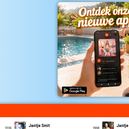
Jantje Smit
Jantje
2016
1998