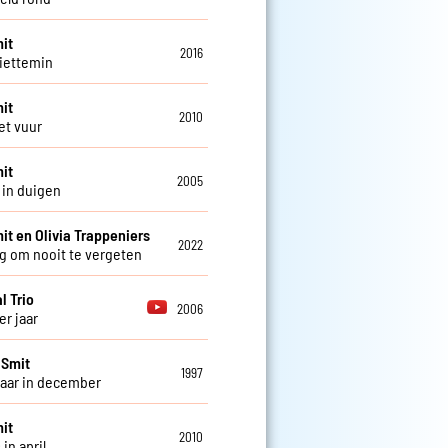
it
2016
iettemin
it
2010
et vuur
it
2005
in duigen
it en Olivia Trappeniers
2022
g om nooit te vergeten
l Trio
2006
er jaar
 Smit
1997
jaar in december
it
2010
in april