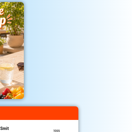
 Smit
1999