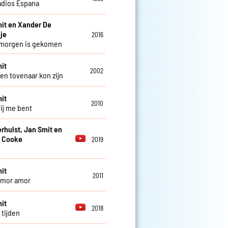
adios Espana
it en Xander De
je
2016
 morgen is gekomen
it
2002
een tovenaar kon zijn
it
2010
bij me bent
erhulst, Jan Smit en
 Cooke
2019
it
2011
amor amor
it
2018
 tijden