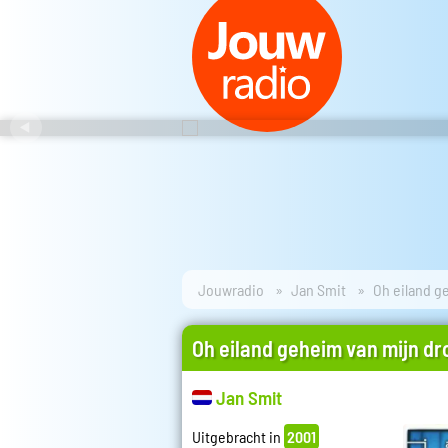
Jouwradio
Jan Smit
Oh eiland g
Oh eiland geheim van mijn d
Jan Smit
Uitgebracht in
2001