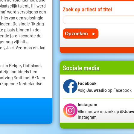
atselijk talent. Hij werd
Zoek op artiest of titel
ma" werd vervolgens een
 hiervan een solosingle
den. De single "Ik zing
te plaats binnen in de
gende jaren scoorde de
r nog vijf hits,
er, Jack Veerman en Jan
l in Belgie, Duitsland,
Sociale media
nd zijn inmiddels tien
 ontving Smit met BZN en
Facebook
 verkopende Nederlandse
Volg
Jouwradio
op Facebook
Instagram
Alle nieuwe muziek op
@Jouw
Instagram