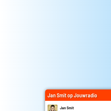
Jan Smit op Jouwradio
Jan Smit