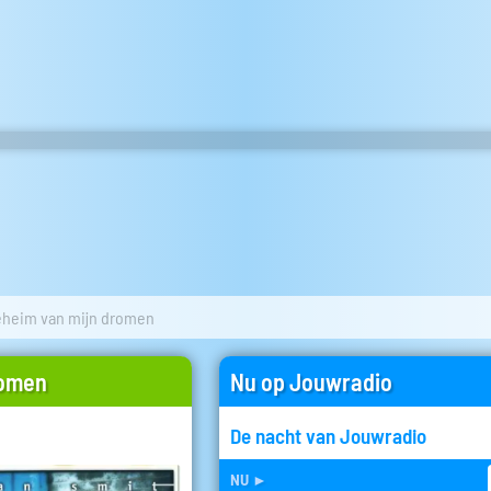
eheim van mijn dromen
romen
Nu op Jouwradio
De nacht van Jouwradio
nu
►