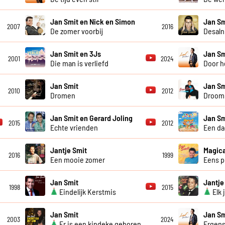
Jan Smit en Nick en Simon
Jan Sm
2007
2016
De zomer voorbij
Desaln
Jan Smit en 3Js
Jan Sm
2001
2024
Die man is verliefd
Door h
Jan Smit
Jan Sm
2010
2012
Dromen
Droom 
Jan Smit en Gerard Joling
Jan Sm
2015
2012
Echte vrienden
Een da
Jantje Smit
Magica
2016
1999
Een mooie zomer
Eens p
Jan Smit
Jantje
1998
2015
Eindelijk Kerstmis
Elk 
Jan Smit
Jan Sm
2003
2024
Er is een kindeke geboren
Ergens 