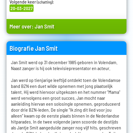
Volgende keer
:
(schatting)
20-03-2027
Meer over:
Jan Smit
Biografie Jan Smit
Jan Smit werd op 31 december 1985 geboren in Volendam.
Naast zanger is hij ook televisiepresentator en acteur.
Jan werd op tienjarige leeftijd ontdekt toen de Volendamse
band BZN een duet wilde opnemen met jong plaatselijk
talent. Hij werd hiervoor uitgekozen en het nummer "Mama"
werd vervolgens een groot succes. Jan mocht naar
aanleiding hiervan een solosingle opnemen, geproduceerd
door drie BZN-leden. De single "Ik zing dit lied voor jou
alleen" kwam op de eerste plaats binnen in de Nederlandse
hitparades. In de twee volgende jaren scoorde de destijds
als Jantje Smit aangeduide zanger nog vijf hits, geschreven