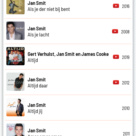
Jan Smit
2016
Als je der niet bij bent
Jan Smit
2008
Als je lacht
Gert Verhulst, Jan Smit en James Cooke
2019
Altijd
Jan Smit
2012
Altijd daar
Jan Smit
2010
Altijd jij
Jan Smit
2011