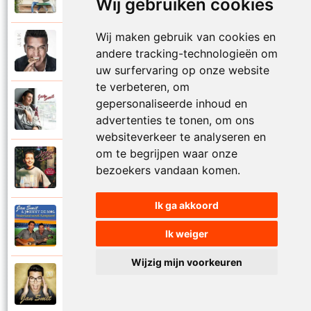
Wij gebruiken cookies
Mooi zo
Wij maken gebruik van cookies en
Jan Smit
andere tracking-technologieën om
2014
Mooier dan ik dacht
uw surfervaring op onze website
te verbeteren, om
Jan Smit
gepersonaliseerde inhoud en
2007
Na al die nachten
advertenties te tonen, om ons
websiteverkeer te analyseren en
om te begrijpen waar onze
Jantje Smit
bezoekers vandaan komen.
1999
Nathalie
Ik ga akkoord
Jan Smit en Johnny De Mol
2014
Nederland wordt kampioen
Ik weiger
Wijzig mijn voorkeuren
Jan Smit
2016
Neem je tijd