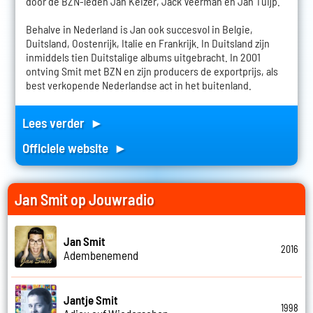
door de BZN-leden Jan Keizer, Jack Veerman en Jan Tuijp.
Behalve in Nederland is Jan ook succesvol in Belgie,
Duitsland, Oostenrijk, Italie en Frankrijk. In Duitsland zijn
inmiddels tien Duitstalige albums uitgebracht. In 2001
ontving Smit met BZN en zijn producers de exportprijs, als
best verkopende Nederlandse act in het buitenland.
Lees verder ►
Officiele website ►
Jan Smit op Jouwradio
Jan Smit
2016
Adembenemend
Jantje Smit
1998