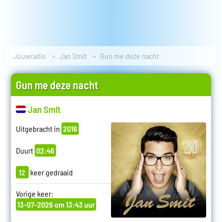
Jouwradio
Jan Smit
Gun me deze nacht
Gun me deze nacht
Jan Smit
Uitgebracht in
2016
Duurt
02:46
12
keer gedraaid
Vorige keer:
13-07-2026 om 13:43 uur