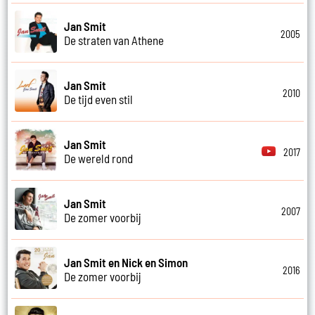
Jan Smit
2005
De straten van Athene
Jan Smit
2010
De tijd even stil
Jan Smit
2017
De wereld rond
Jan Smit
2007
De zomer voorbij
Jan Smit en Nick en Simon
2016
De zomer voorbij