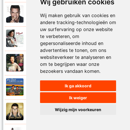
Wij gebruiken cookies
Jan Smit
2014
Wij maken gebruik van cookies en
Mooier dan ik dacht
andere tracking-technologieën om
uw surfervaring op onze website
Jan Smit
te verbeteren, om
2007
Na al die nachten
gepersonaliseerde inhoud en
advertenties te tonen, om ons
websiteverkeer te analyseren en
Jantje Smit
1999
om te begrijpen waar onze
Nathalie
bezoekers vandaan komen.
Jan Smit en Johnny De Mol
Ik ga akkoord
2014
Nederland wordt kampioen
Ik weiger
Jan Smit
Wijzig mijn voorkeuren
2016
Neem je tijd