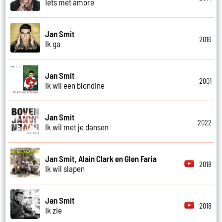
Iets met amore
Jan Smit
2016
Ik ga
Jan Smit
2001
Ik wil een blondine
Jan Smit
2022
Ik wil met je dansen
Jan Smit, Alain Clark en Glen Faria
2018
Ik wil slapen
Jan Smit
2018
Ik zie