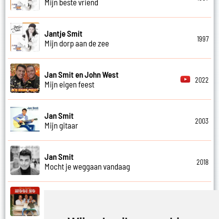
Mijn beste vriend
Jantje Smit
1997
Mijn dorp aan de zee
Jan Smit en John West
2022
Mijn eigen feest
Jan Smit
2003
Mijn gitaar
Jan Smit
2018
Mocht je weggaan vandaag
Kobe Ilsen, Viktor Verhulst, Jan Smit,
James Cooke en Gert Verhulst
2021
Mooi zo