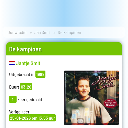
Jouwradio
Jan Smit
De kampioen
De kampioen
Jantje Smit
Uitgebracht in
1999
Duurt
03:26
1
keer gedraaid
Vorige keer:
25-01-2026 om 13:53 uur