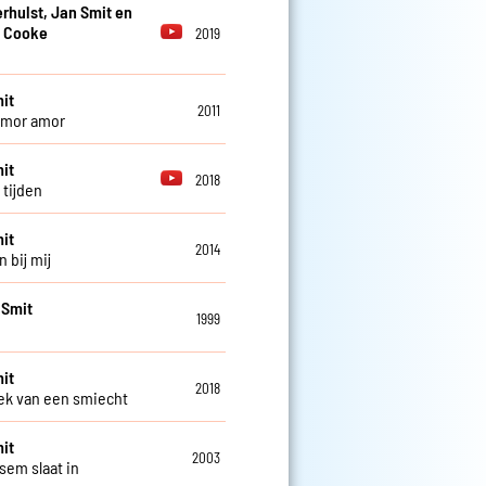
erhulst, Jan Smit en
 Cooke
2019
it
2011
amor amor
it
2018
 tijden
it
2014
n bij mij
 Smit
1999
it
2018
k van een smiecht
it
2003
sem slaat in