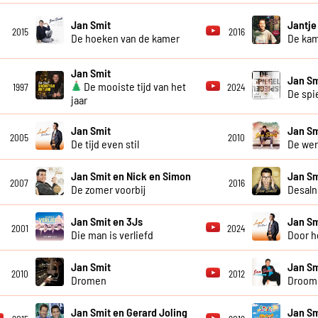
Jan Smit
Jantje
2015
2016
De hoeken van de kamer
De ka
Jan Smit
Jan Sm
De mooiste tijd van het
1997
2024
De spi
jaar
Jan Smit
Jan Sm
2005
2010
De tijd even stil
De wer
Jan Smit en Nick en Simon
Jan Sm
2007
2016
De zomer voorbij
Desaln
Jan Smit en 3Js
Jan Sm
2001
2024
Die man is verliefd
Door h
Jan Smit
Jan Sm
2010
2012
Dromen
Droom 
Jan Smit en Gerard Joling
Jan Sm