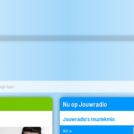
ijn hart
Nu op Jouwradio
Jouwradio's muziekmix
nu
►