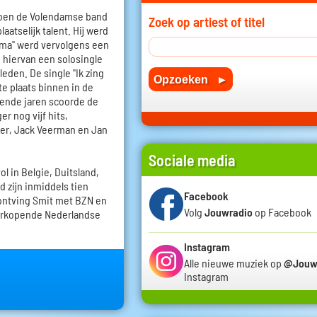
 toen de Volendamse band
Zoek op artiest of titel
atselijk talent. Hij werd
ma" werd vervolgens een
 hiervan een solosingle
den. De single "Ik zing
te plaats binnen in de
gende jaren scoorde de
r nog vijf hits,
er, Jack Veerman en Jan
Sociale media
l in Belgie, Duitsland,
nd zijn inmiddels tien
Facebook
 ontving Smit met BZN en
Volg
Jouwradio
op Facebook
 verkopende Nederlandse
Instagram
Alle nieuwe muziek op
@Jouw
Instagram