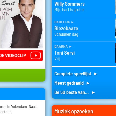
Willy Sommers
Mijn hart is groter
dadelijk
►
Biezebaaze
Schuunen dag
daarna
►
Toni Servi
Vrij
Complete speellijst ►
Meest gedraaid ►
De 50 beste van... ►
oren in Volendam. Naast
Muziek opzoeken
 acteur.