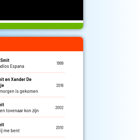
 Smit
1999
adios Espana
it en Xander De
je
2016
 morgen is gekomen
it
2002
een tovenaar kon zijn
it
2010
bij me bent