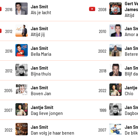
Gert V
Jan Smit
James
2016
2008
Als je lacht
Altijd
Jan Smit
Jan Sm
2012
2010
Altijd jij
Amor 
Jan Smit
Jan Sm
2016
2002
Bella Maria
Betere
Jan Smit
Jan Sm
2012
2018
Bijna thuis
Blijf da
Jan Smit
Jantje
2005
2022
Boven Jan
Chio
Jantje Smit
Jan Sm
2007
1999
Dag lieve jongen
Dagboe
Jan Smit
Jan Sm
2022
2007
Dan volg je haar benen
De blik