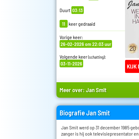
Duurt
03:13
11
keer gedraaid
Vorige keer:
26-02-2026 om 22:03 uur
Volgende keer
:
(schatting)
03-11-2026
Meer over:
Jan Smit
Biografie Jan Smit
Jan Smit werd op 31 december 1985 geb
zanger is hij ook televisiepresentator en