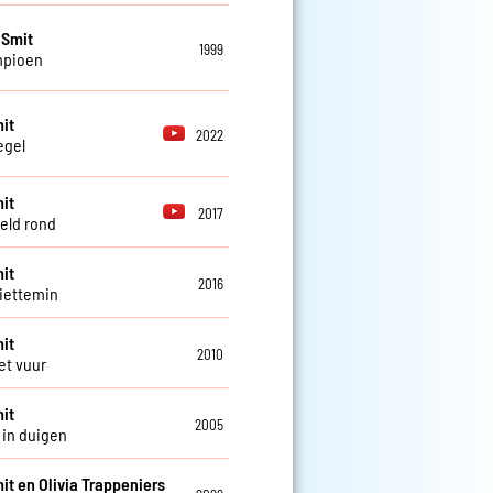
 Smit
1999
mpioen
it
2022
egel
it
2017
eld rond
it
2016
iettemin
it
2010
et vuur
it
2005
in duigen
it en Olivia Trappeniers