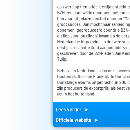
Jan werd op tienjarige leeftijd ontdekt
BZN een duet wilde opnemen met jong pla
hiervoor uitgekozen en het nummer "Ma
groot succes. Jan mocht naar aanleiding
opnemen, geproduceerd door drie BZN-le
dit lied voor jou alleen" kwam op de eers
Nederlandse hitparades. In de twee vol
destijds als Jantje Smit aangeduide zange
geschreven door de BZN-leden Jan Keiz
Tuijp.
Behalve in Nederland is Jan ook succesvo
Oostenrijk, Italie en Frankrijk. In Duitsla
Duitstalige albums uitgebracht. In 2001
zijn producers de exportprijs, als best
act in het buitenland.
Lees verder ►
Officiele website ►