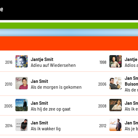
Jantje Smit
Jantje
2016
1998
Adieu auf Wiedersehen
Adios 
Jan Sm
Jan Smit
Buison
2010
2006
Als de morgen is gekomen
Als de
Jan Smit
Jan Sm
2005
2008
Als hij de zee op gaat
Als ik 
Jan Smit
Jan Sm
2014
2012
Als ik wakker lig
Als je 