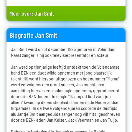
Meer over:
Jan Smit
Biografie Jan Smit
Jan Smit werd op 31 december 1985 geboren in Volendam.
Naast zanger is hij ook televisiepresentator en acteur.
Jan werd op tienjarige leeftijd ontdekt toen de Volendamse
band BZN een duet wilde opnemen met jong plaatselijk
talent. Hij werd hiervoor uitgekozen en het nummer "Mama"
werd vervolgens een groot succes. Jan mocht naar
aanleiding hiervan een solosingle opnemen, geproduceerd
door drie BZN-leden. De single "Ik zing dit lied voor jou
alleen" kwam op de eerste plaats binnen in de Nederlandse
hitparades. In de twee volgende jaren scoorde de destijds
als Jantje Smit aangeduide zanger nog vijf hits, geschreven
door de BZN-leden Jan Keizer, Jack Veerman en Jan Tuijp.
Behalve in Nederland is Jan ook succesvol in Belgie,