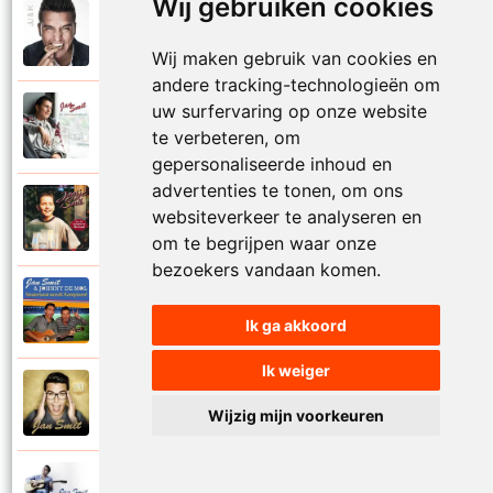
Wij gebruiken cookies
Jan Smit
2014
Mooier dan ik dacht
Wij maken gebruik van cookies en
andere tracking-technologieën om
uw surfervaring op onze website
Jan Smit
2007
te verbeteren, om
Na al die nachten
gepersonaliseerde inhoud en
advertenties te tonen, om ons
Jantje Smit
websiteverkeer te analyseren en
1999
Nathalie
om te begrijpen waar onze
bezoekers vandaan komen.
Jan Smit en Johnny De Mol
2014
Nederland wordt kampioen
Ik ga akkoord
Ik weiger
Jan Smit
2016
Neem je tijd
Wijzig mijn voorkeuren
Jan Smit