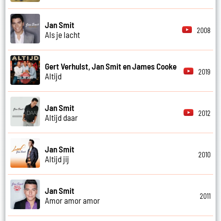
Jan Smit
2008
Als je lacht
Gert Verhulst, Jan Smit en James Cooke
2019
Altijd
Jan Smit
2012
Altijd daar
Jan Smit
2010
Altijd jij
Jan Smit
2011
Amor amor amor