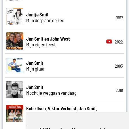
Jantje Smit
1997
Mijn dorp aan de zee
Jan Smit en John West
2022
Mijn eigen feest
Jan Smit
2003
Mijn gitaar
Jan Smit
2018
Mocht je weggaan vandaag
Kobe Ilsen, Viktor Verhulst, Jan Smit,
James Cooke en Gert Verhulst
2021
Mooi zo