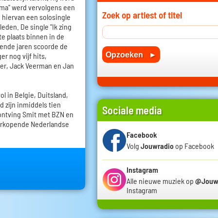
ma" werd vervolgens een
Zoek op artiest of titel
 hiervan een solosingle
den. De single "Ik zing
te plaats binnen in de
gende jaren scoorde de
r nog vijf hits,
er, Jack Veerman en Jan
l in Belgie, Duitsland,
nd zijn inmiddels tien
Sociale media
 ontving Smit met BZN en
 verkopende Nederlandse
Facebook
Volg
Jouwradio
op Facebook
Instagram
Alle nieuwe muziek op
@Jouw
Instagram