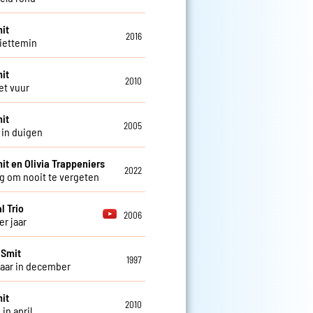
it
2016
iettemin
it
2010
et vuur
it
2005
in duigen
it en Olivia Trappeniers
2022
g om nooit te vergeten
l Trio
2006
er jaar
 Smit
1997
jaar in december
it
2010
in april