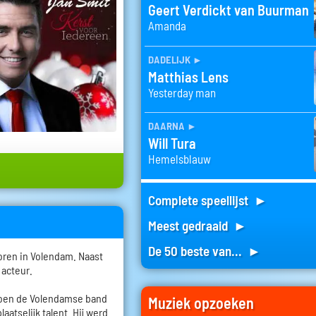
Geert Verdickt van Buurman
Amanda
dadelijk
►
Matthias Lens
Yesterday man
daarna
►
Will Tura
Hemelsblauw
Complete speellijst ►
Meest gedraaid ►
De 50 beste van... ►
oren in Volendam. Naast
 acteur.
 toen de Volendamse band
Muziek opzoeken
atselijk talent. Hij werd