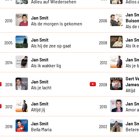
Adieu auf Wiedersehen
Adios 
Jan Sm
Jan Smit
Buison
2010
2006
Als de morgen is gekomen
Als de
Jan Smit
Jan Sm
2005
2008
Als hij de zee op gaat
Als ik 
Jan Smit
Jan Sm
2014
2012
Als ik wakker lig
Als je 
Gert V
Jan Smit
James
2016
2008
Als je lacht
Altijd
Jan Smit
Jan Sm
2012
2010
Altijd jij
Amor 
Jan Smit
Jan Sm
2016
2002
Bella Maria
Betere