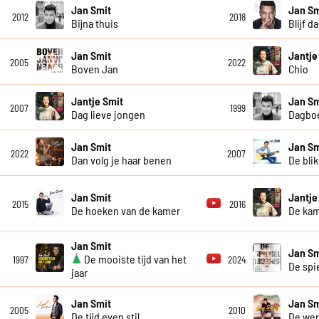
Jan Smit
Jan Sm
2012
2018
Bijna thuis
Blijf da
Jan Smit
Jantje
2005
2022
Boven Jan
Chio
Jantje Smit
Jan Sm
2007
1999
Dag lieve jongen
Dagboe
Jan Smit
Jan Sm
2022
2007
Dan volg je haar benen
De blik
Jan Smit
Jantje
2015
2016
De hoeken van de kamer
De ka
Jan Smit
Jan Sm
De mooiste tijd van het
1997
2024
De spi
jaar
Jan Smit
Jan Sm
2005
2010
De tijd even stil
De wer