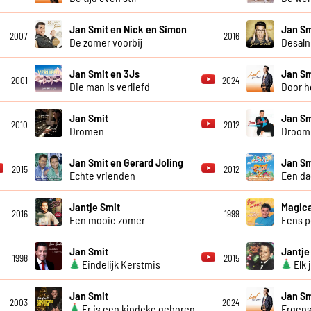
Jan Smit en Nick en Simon
Jan Sm
2007
2016
De zomer voorbij
Desaln
Jan Smit en 3Js
Jan Sm
2001
2024
Die man is verliefd
Door h
Jan Smit
Jan Sm
2010
2012
Dromen
Droom 
Jan Smit en Gerard Joling
Jan Sm
2015
2012
Echte vrienden
Een da
Jantje Smit
Magica
2016
1999
Een mooie zomer
Eens p
Jan Smit
Jantje
1998
2015
Eindelijk Kerstmis
Elk 
Jan Smit
Jan Sm
2003
2024
Er is een kindeke geboren
Ergens 