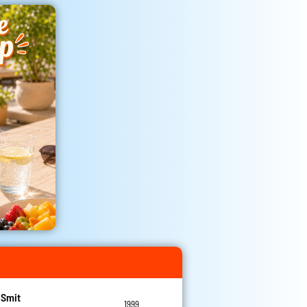
 Smit
1999