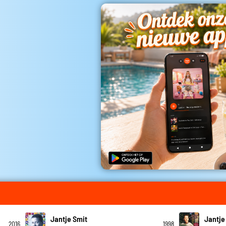
Jantje Smit
Jantje
2016
1998