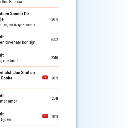
adios Espana
it en Xander De
je
2016
 morgen is gekomen
it
2002
een tovenaar kon zijn
it
2010
bij me bent
erhulst, Jan Smit en
 Cooke
2019
it
2011
amor amor
it
2018
 tijden