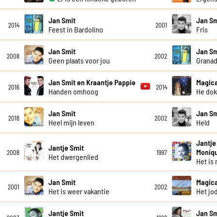
Jan Smit
Jan Sm
2014
2001
Feest in Bardolino
Fris
Jan Smit
Jan Sm
2008
2002
Geen plaats voor jou
Granad
Jan Smit en Kraantje Pappie
Magica
2016
2014
Handen omhoog
He dok
Jan Smit
Jan Sm
2018
2002
Heel mijn leven
Held
Jantje
Jantje Smit
Moniq
2008
1997
Het dwergenlied
Het is 
Jan Smit
Magica
2001
2002
Het is weer vakantie
Het jod
Jantje Smit
Jan Sm