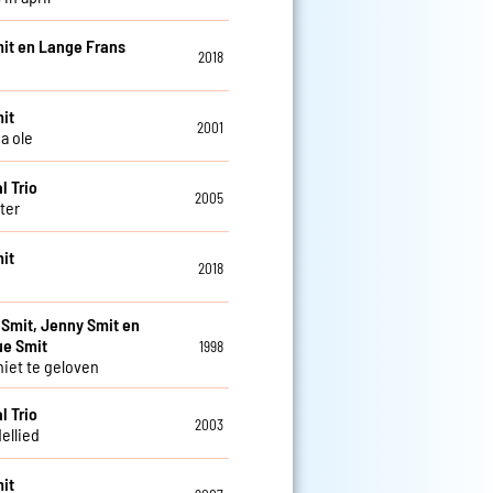
it en Lange Frans
2018
it
2001
a ole
l Trio
2005
ter
it
2018
 Smit, Jenny Smit en
ue Smit
1998
niet te geloven
l Trio
2003
ellied
it