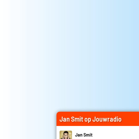
Jan Smit op Jouwradio
Jan Smit