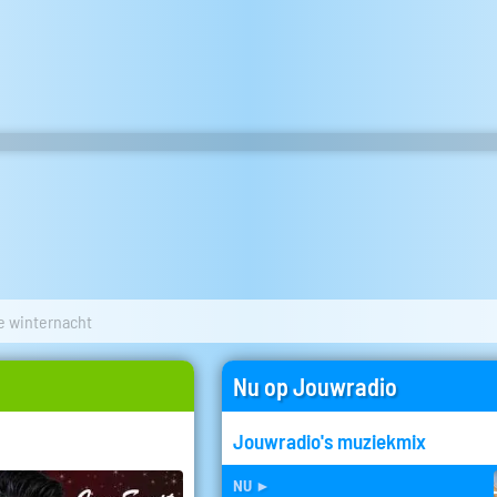
e winternacht
Nu op Jouwradio
Jouwradio's muziekmix
nu
►