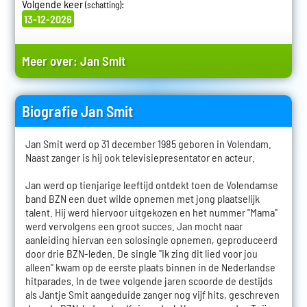
Volgende keer
:
(schatting)
13-12-2026
Meer over:
Jan Smit
Biografie Jan Smit
Jan Smit werd op 31 december 1985 geboren in Volendam.
Naast zanger is hij ook televisiepresentator en acteur.
Jan werd op tienjarige leeftijd ontdekt toen de Volendamse
band BZN een duet wilde opnemen met jong plaatselijk
talent. Hij werd hiervoor uitgekozen en het nummer "Mama"
werd vervolgens een groot succes. Jan mocht naar
aanleiding hiervan een solosingle opnemen, geproduceerd
door drie BZN-leden. De single "Ik zing dit lied voor jou
alleen" kwam op de eerste plaats binnen in de Nederlandse
hitparades. In de twee volgende jaren scoorde de destijds
als Jantje Smit aangeduide zanger nog vijf hits, geschreven