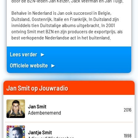
door de BZN-leden Jan Keizer, Jack Veerman en Jan Tuijp.
Behalve in Nederland is Jan ook succesvol in Belgie,
Duitsland, Oostenrijk, Italie en Frankrijk. In Duitsland zijn
inmiddels tien Duitstalige albums uitgebracht. In 2001
ontving Smit met BZN en zijn producers de exportprijs, als
best verkopende Nederlandse act in het buitenland.
Lees verder ►
Officiele website ►
Jan Smit op Jouwradio
Jan Smit
2016
Adembenemend
Jantje Smit
1998