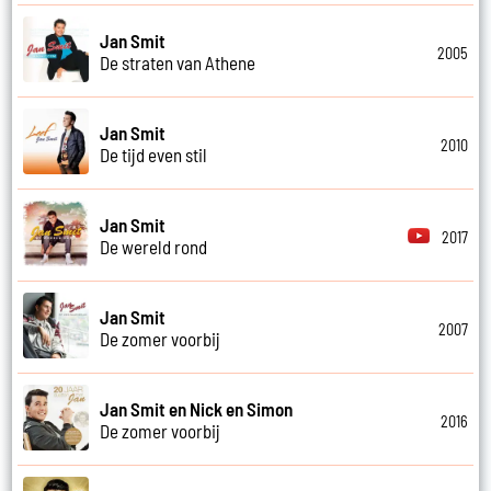
Jan Smit
2005
De straten van Athene
Jan Smit
2010
De tijd even stil
Jan Smit
2017
De wereld rond
Jan Smit
2007
De zomer voorbij
Jan Smit en Nick en Simon
2016
De zomer voorbij