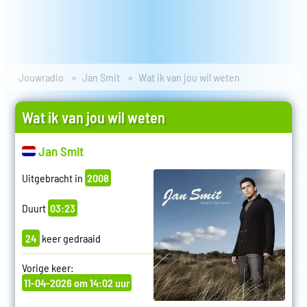
Jouwradio
Jan Smit
Wat ik van jou wil weten
Wat ik van jou wil weten
Jan Smit
Uitgebracht in
2008
Duurt
03:23
24
keer gedraaid
Vorige keer:
11-04-2026 om 14:02 uur