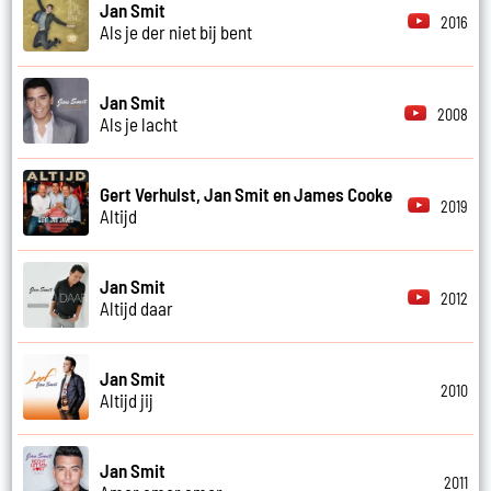
Jan Smit
2016
Als je der niet bij bent
Jan Smit
2008
Als je lacht
Gert Verhulst, Jan Smit en James Cooke
2019
Altijd
Jan Smit
2012
Altijd daar
Jan Smit
2010
Altijd jij
Jan Smit
2011