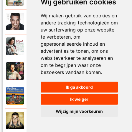
Wij gebruiken cookies
Mooi zo
Wij maken gebruik van cookies en
Jan Smit
andere tracking-technologieën om
2014
Mooier dan ik dacht
uw surfervaring op onze website
te verbeteren, om
Jan Smit
gepersonaliseerde inhoud en
2007
Na al die nachten
advertenties te tonen, om ons
websiteverkeer te analyseren en
om te begrijpen waar onze
Jantje Smit
bezoekers vandaan komen.
1999
Nathalie
Ik ga akkoord
Jan Smit en Johnny De Mol
2014
Nederland wordt kampioen
Ik weiger
Wijzig mijn voorkeuren
Jan Smit
2016
Neem je tijd