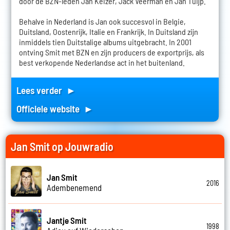
door de BZN-leden Jan Keizer, Jack Veerman en Jan Tuijp.
Behalve in Nederland is Jan ook succesvol in Belgie,
Duitsland, Oostenrijk, Italie en Frankrijk. In Duitsland zijn
inmiddels tien Duitstalige albums uitgebracht. In 2001
ontving Smit met BZN en zijn producers de exportprijs, als
best verkopende Nederlandse act in het buitenland.
Lees verder ►
Officiele website ►
Jan Smit op Jouwradio
Jan Smit
2016
Adembenemend
Jantje Smit
1998