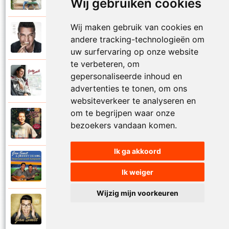
Wij gebruiken cookies
Mooi zo
Wij maken gebruik van cookies en
Jan Smit
andere tracking-technologieën om
2014
Mooier dan ik dacht
uw surfervaring op onze website
te verbeteren, om
Jan Smit
gepersonaliseerde inhoud en
2007
Na al die nachten
advertenties te tonen, om ons
websiteverkeer te analyseren en
om te begrijpen waar onze
Jantje Smit
bezoekers vandaan komen.
1999
Nathalie
Ik ga akkoord
Jan Smit en Johnny De Mol
2014
Nederland wordt kampioen
Ik weiger
Wijzig mijn voorkeuren
Jan Smit
2016
Neem je tijd