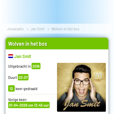
Jouwradio
Jan Smit
Wolven in het bos
Wolven in het bos
Jan Smit
Uitgebracht in
2016
Duurt
03:07
12
keer gedraaid
Vorige keer:
01-04-2026 om 13:45 uur