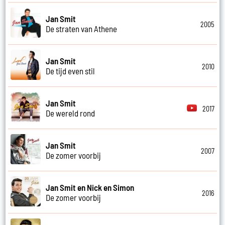
Jan Smit
2005
De straten van Athene
Jan Smit
2010
De tijd even stil
Jan Smit
2017
De wereld rond
Jan Smit
2007
De zomer voorbij
Jan Smit en Nick en Simon
2016
De zomer voorbij