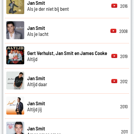
Jan Smit
2016
Als je der niet bij bent
Jan Smit
2008
Als je lacht
Gert Verhulst, Jan Smit en James Cooke
2019
Altijd
Jan Smit
2012
Altijd daar
Jan Smit
2010
Altijd jij
Jan Smit
2011