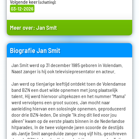
Volgende keer
:
(schatting)
03-12-2026
Meer over:
Jan Smit
Biografie Jan Smit
Jan Smit werd op 31 december 1985 geboren in Volendam.
Naast zanger is hij ook televisiepresentator en acteur.
Jan werd op tienjarige leeftijd ontdekt toen de Volendamse
band BZN een duet wilde opnemen met jong plaatselijk
talent. Hij werd hiervoor uitgekozen en het nummer "Mama"
werd vervolgens een groot succes. Jan mocht naar
aanleiding hiervan een solosingle opnemen, geproduceerd
door drie BZN-leden. De single "Ik zing dit lied voor jou
alleen" kwam op de eerste plaats binnen in de Nederlandse
hitparades. In de twee volgende jaren scoorde de destijds
als Jantje Smit aangeduide zanger nog vijf hits, geschreven