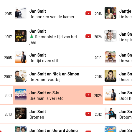
Jan Smit
Jantje
2015
2016
De hoeken van de kamer
De ka
Jan Smit
Jan Sm
De mooiste tijd van het
1997
2024
De spi
jaar
Jan Smit
Jan Sm
2005
2010
De tijd even stil
De wer
Jan Smit en Nick en Simon
Jan Sm
2007
2016
De zomer voorbij
Desaln
Jan Smit en 3Js
Jan Sm
2001
2024
Die man is verliefd
Door h
Jan Smit
Jan Sm
2010
2012
Dromen
Droom 
Jan Smit en Gerard Joling
Jan Sm