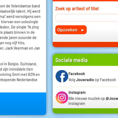
 toen de Volendamse band
Zoek op artiest of titel
atselijk talent. Hij werd
ma" werd vervolgens een
 hiervan een solosingle
den. De single "Ik zing
te plaats binnen in de
gende jaren scoorde de
r nog vijf hits,
er, Jack Veerman en Jan
Sociale media
l in Belgie, Duitsland,
nd zijn inmiddels tien
Facebook
 ontving Smit met BZN en
 verkopende Nederlandse
Volg
Jouwradio
op Facebook
Instagram
Alle nieuwe muziek op
@Jouw
Instagram