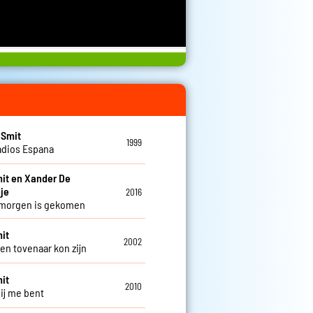
 Smit
1999
adios Espana
it en Xander De
je
2016
 morgen is gekomen
it
2002
een tovenaar kon zijn
it
2010
bij me bent