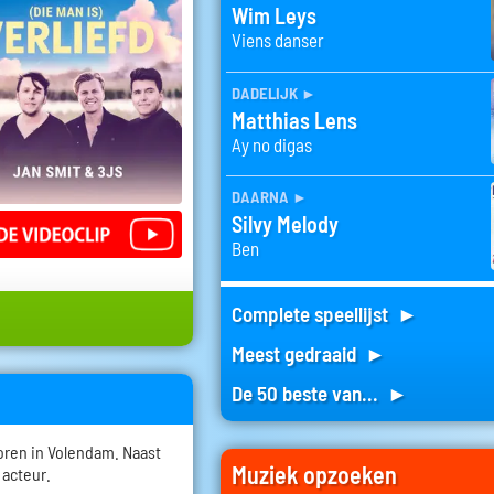
Wim Leys
Viens danser
dadelijk
►
Matthias Lens
Ay no digas
daarna
►
Silvy Melody
Ben
Complete speellijst ►
Meest gedraaid ►
De 50 beste van... ►
oren in Volendam. Naast
Muziek opzoeken
 acteur.