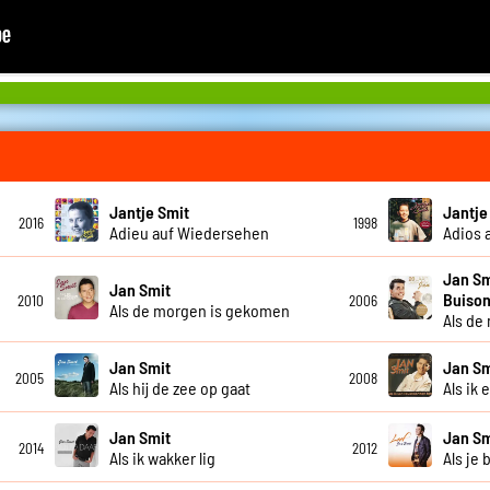
Jantje Smit
Jantje
2016
1998
Adieu auf Wiedersehen
Adios 
Jan Sm
Jan Smit
Buison
2010
2006
Als de morgen is gekomen
Als de
Jan Smit
Jan Sm
2005
2008
Als hij de zee op gaat
Als ik 
Jan Smit
Jan Sm
2014
2012
Als ik wakker lig
Als je 