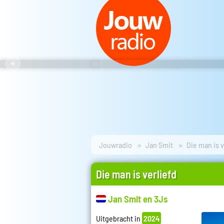
Jouwradio
Jan Smit
Die man is v
Die man is verliefd
Jan Smit en 3Js
Uitgebracht in
2024