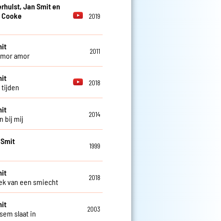
erhulst, Jan Smit en
 Cooke
2019
it
2011
amor amor
it
2018
 tijden
it
2014
n bij mij
 Smit
1999
it
2018
k van een smiecht
it
2003
sem slaat in