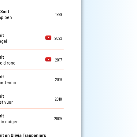
 Smit
1999
mpioen
it
2022
egel
it
2017
eld rond
it
2016
iettemin
it
2010
et vuur
it
2005
in duigen
it en Olivia Trappeniers