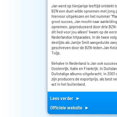
Jan werd op tienjarige leeftijd ontdekt
BZN een duet wilde opnemen met jong pla
hiervoor uitgekozen en het nummer "Ma
groot succes. Jan mocht naar aanleiding
opnemen, geproduceerd door drie BZN-le
dit lied voor jou alleen" kwam op de eers
Nederlandse hitparades. In de twee vol
destijds als Jantje Smit aangeduide zange
geschreven door de BZN-leden Jan Keiz
Tuijp.
Behalve in Nederland is Jan ook succesvo
Oostenrijk, Italie en Frankrijk. In Duitsla
Duitstalige albums uitgebracht. In 2001
zijn producers de exportprijs, als best
act in het buitenland.
Lees verder ►
Officiele website ►