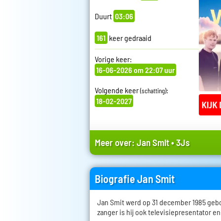
Duurt
03:06
161
keer gedraaid
Vorige keer:
16-06-2026 om 22:07 uur
Volgende keer
:
(schatting)
18-02-2027
Meer over:
Jan Smit
•
3Js
Biografie Jan Smit
Jan Smit werd op 31 december 1985 geb
zanger is hij ook televisiepresentator en