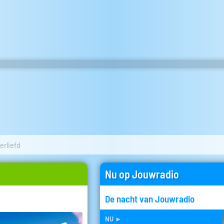
erliefd
Nu op Jouwradio
De nacht van Jouwradio
nu
►