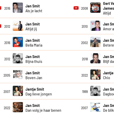
Gert V
Jan Smit
James
2016
2008
Als je lacht
Altijd
Jan Smit
Jan Sm
2012
2010
Altijd jij
Amor 
Jan Smit
Jan Sm
2016
2002
Bella Maria
Betere
Jan Smit
Jan Sm
2012
2018
Bijna thuis
Blijf da
Jan Smit
Jantje
2005
2022
Boven Jan
Chio
Jantje Smit
Jan Sm
2007
1999
Dag lieve jongen
Dagboe
Jan Smit
Jan Sm
2022
2007
Dan volg je haar benen
De blik