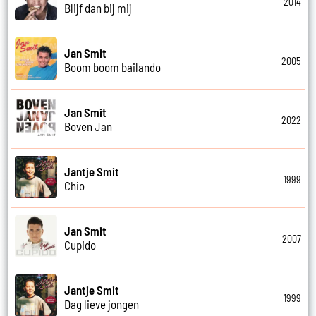
2014
Blijf dan bij mij
Jan Smit
2005
Boom boom bailando
Jan Smit
2022
Boven Jan
Jantje Smit
1999
Chio
Jan Smit
2007
Cupido
Jantje Smit
1999
Dag lieve jongen