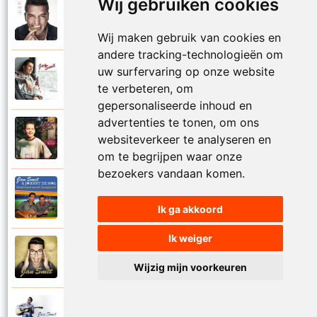
Wij gebruiken cookies
Jan Smit
2014
Mooier dan ik dacht
Wij maken gebruik van cookies en
andere tracking-technologieën om
uw surfervaring op onze website
Jan Smit
2007
Na al die nachten
te verbeteren, om
gepersonaliseerde inhoud en
advertenties te tonen, om ons
Jantje Smit
websiteverkeer te analyseren en
1999
Nathalie
om te begrijpen waar onze
bezoekers vandaan komen.
Jan Smit en Johnny De Mol
2014
Nederland wordt kampioen
Ik ga akkoord
Ik weiger
Jan Smit
2016
Neem je tijd
Wijzig mijn voorkeuren
Jan Smit