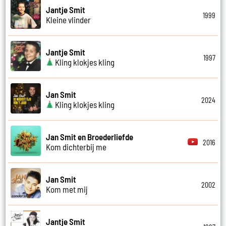
Jantje Smit
1999
Kleine vlinder
Jantje Smit
1997
Kling klokjes kling
Jan Smit
2024
Kling klokjes kling
Jan Smit en Broederliefde
2016
Kom dichterbij me
Jan Smit
2002
Kom met mij
Jantje Smit