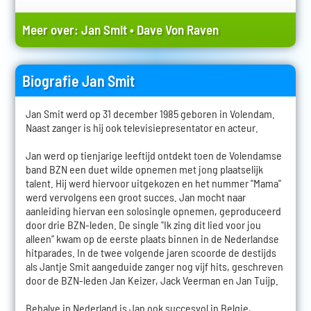
Meer over:
Jan Smit
•
Dave Von Raven
Biografie Jan Smit
Jan Smit werd op 31 december 1985 geboren in Volendam.
Naast zanger is hij ook televisiepresentator en acteur.
Jan werd op tienjarige leeftijd ontdekt toen de Volendamse
band BZN een duet wilde opnemen met jong plaatselijk
talent. Hij werd hiervoor uitgekozen en het nummer "Mama"
werd vervolgens een groot succes. Jan mocht naar
aanleiding hiervan een solosingle opnemen, geproduceerd
door drie BZN-leden. De single "Ik zing dit lied voor jou
alleen" kwam op de eerste plaats binnen in de Nederlandse
hitparades. In de twee volgende jaren scoorde de destijds
als Jantje Smit aangeduide zanger nog vijf hits, geschreven
door de BZN-leden Jan Keizer, Jack Veerman en Jan Tuijp.
Behalve in Nederland is Jan ook succesvol in Belgie,