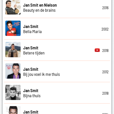
Jan Smit en Nielson
2016
Beauty en de brains
Jan Smit
2002
Bella Maria
Jan Smit
2018
Betere tijden
Jan Smit
2012
Bij jou voel ik me thuis
Jan Smit
2018
Bijna thuis
Jan Smit