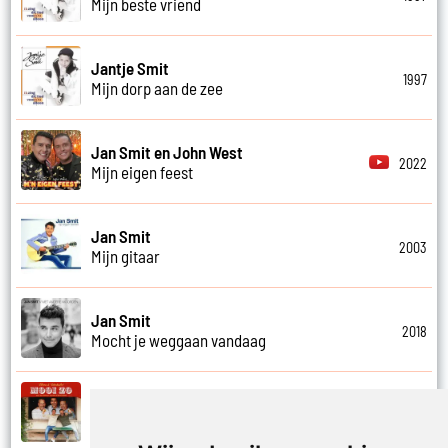
Mijn beste vriend
Jantje Smit
1997
Mijn dorp aan de zee
Jan Smit en John West
2022
Mijn eigen feest
Jan Smit
2003
Mijn gitaar
Jan Smit
2018
Mocht je weggaan vandaag
Kobe Ilsen, Viktor Verhulst, Jan Smit,
James Cooke en Gert Verhulst
2021
Mooi zo