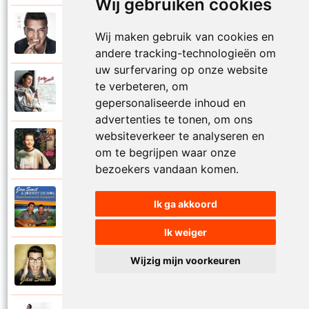
Wij gebruiken cookies
Jan Smit
2014
Wij maken gebruik van cookies en
Mooier dan ik dacht
andere tracking-technologieën om
uw surfervaring op onze website
Jan Smit
te verbeteren, om
2007
Na al die nachten
gepersonaliseerde inhoud en
advertenties te tonen, om ons
websiteverkeer te analyseren en
Jantje Smit
1999
om te begrijpen waar onze
Nathalie
bezoekers vandaan komen.
Jan Smit en Johnny De Mol
Ik ga akkoord
2014
Nederland wordt kampioen
Ik weiger
Jan Smit
Wijzig mijn voorkeuren
2016
Neem je tijd