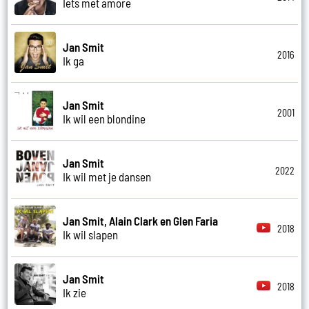
Iets met amore
Jan Smit
2016
Ik ga
Jan Smit
2001
Ik wil een blondine
Jan Smit
2022
Ik wil met je dansen
Jan Smit, Alain Clark en Glen Faria
2018
Ik wil slapen
Jan Smit
2018
Ik zie