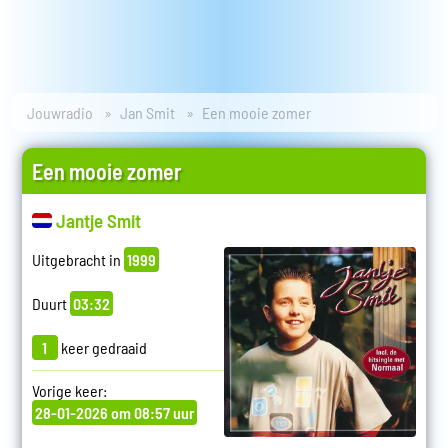
Jouwradio
Jan Smit
Een mooie zomer
Een mooie zomer
Jantje Smit
Uitgebracht in
1999
Duurt
03:32
1
keer gedraaid
Vorige keer:
28-01-2026 om 08:57 uur