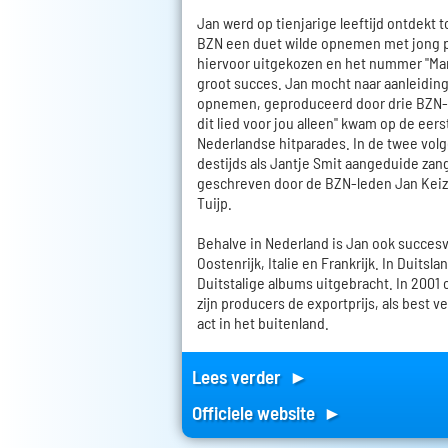
Jan werd op tienjarige leeftijd ontdekt
BZN een duet wilde opnemen met jong pla
hiervoor uitgekozen en het nummer "Ma
groot succes. Jan mocht naar aanleiding
opnemen, geproduceerd door drie BZN-le
dit lied voor jou alleen" kwam op de eers
Nederlandse hitparades. In de twee vol
destijds als Jantje Smit aangeduide zange
geschreven door de BZN-leden Jan Keiz
Tuijp.
Behalve in Nederland is Jan ook succesvo
Oostenrijk, Italie en Frankrijk. In Duitsla
Duitstalige albums uitgebracht. In 2001
zijn producers de exportprijs, als best
act in het buitenland.
Lees verder ►
Officiele website ►