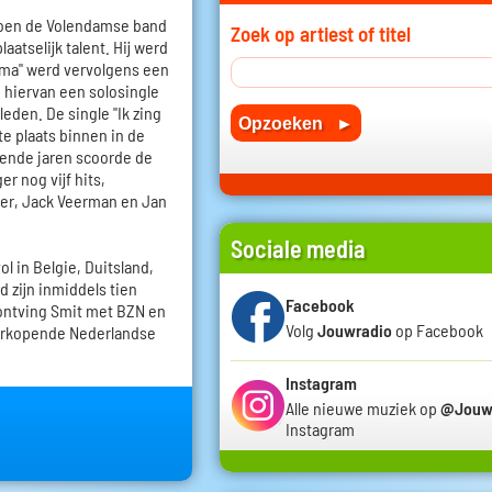
 toen de Volendamse band
Zoek op artiest of titel
atselijk talent. Hij werd
ma" werd vervolgens een
 hiervan een solosingle
den. De single "Ik zing
te plaats binnen in de
gende jaren scoorde de
r nog vijf hits,
er, Jack Veerman en Jan
Sociale media
l in Belgie, Duitsland,
nd zijn inmiddels tien
Facebook
 ontving Smit met BZN en
Volg
Jouwradio
op Facebook
 verkopende Nederlandse
Instagram
Alle nieuwe muziek op
@Jouw
Instagram