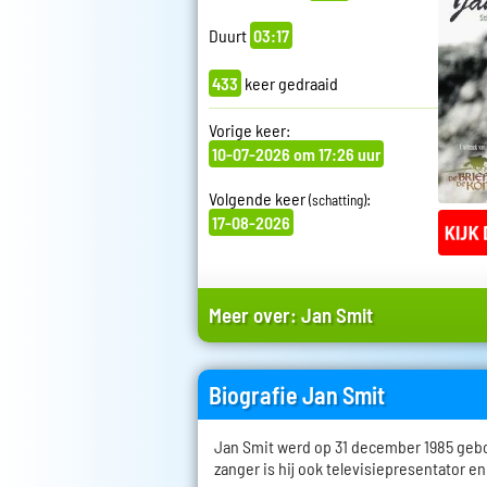
Duurt
03:17
433
keer gedraaid
Vorige keer:
10-07-2026 om 17:26 uur
Volgende keer
:
(schatting)
17-08-2026
Meer over:
Jan Smit
Biografie Jan Smit
Jan Smit werd op 31 december 1985 geb
zanger is hij ook televisiepresentator en