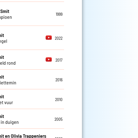
 Smit
1999
mpioen
it
2022
egel
it
2017
eld rond
it
2016
iettemin
it
2010
et vuur
it
2005
in duigen
it en Olivia Trappeniers