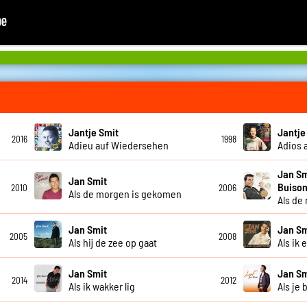
Jantje Smit
Jantje
2016
1998
Adieu auf Wiedersehen
Adios 
Jan Sm
Jan Smit
Buison
2010
2006
Als de morgen is gekomen
Als de
Jan Smit
Jan Sm
2005
2008
Als hij de zee op gaat
Als ik 
Jan Smit
Jan Sm
2014
2012
Als ik wakker lig
Als je 