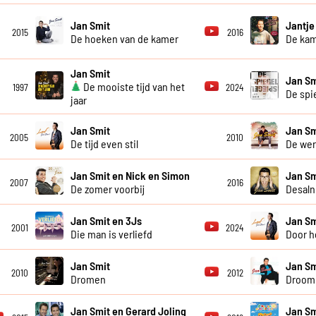
Jan Smit
Jantje
2015
2016
De hoeken van de kamer
De ka
Jan Smit
Jan Sm
De mooiste tijd van het
1997
2024
De spi
jaar
Jan Smit
Jan Sm
2005
2010
De tijd even stil
De wer
Jan Smit en Nick en Simon
Jan Sm
2007
2016
De zomer voorbij
Desaln
Jan Smit en 3Js
Jan Sm
2001
2024
Die man is verliefd
Door h
Jan Smit
Jan Sm
2010
2012
Dromen
Droom 
Jan Smit en Gerard Joling
Jan Sm