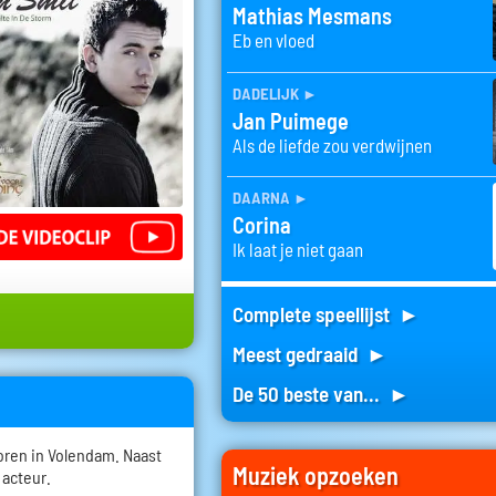
Mathias Mesmans
Eb en vloed
dadelijk
►
Jan Puimege
Als de liefde zou verdwijnen
daarna
►
Corina
Ik laat je niet gaan
Complete speellijst ►
Meest gedraaid ►
De 50 beste van... ►
oren in Volendam. Naast
Muziek opzoeken
 acteur.