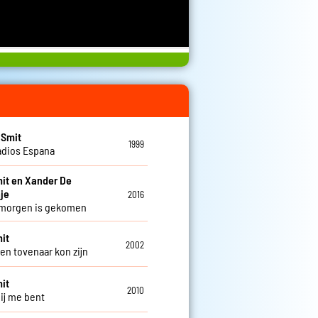
 Smit
1999
adios Espana
it en Xander De
je
2016
 morgen is gekomen
it
2002
een tovenaar kon zijn
it
2010
bij me bent