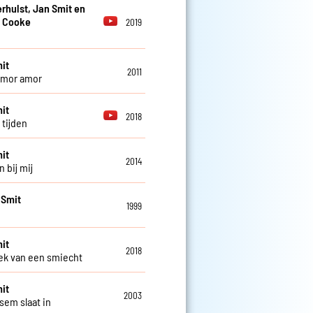
erhulst, Jan Smit en
 Cooke
2019
it
2011
amor amor
it
2018
 tijden
it
2014
n bij mij
 Smit
1999
it
2018
k van een smiecht
it
2003
sem slaat in