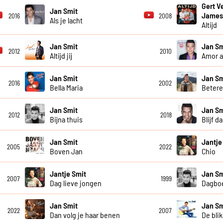
Gert V
Jan Smit
James
2016
2008
Als je lacht
Altijd
Jan Smit
Jan Sm
2012
2010
Altijd jij
Amor 
Jan Smit
Jan Sm
2016
2002
Bella Maria
Betere
Jan Smit
Jan Sm
2012
2018
Bijna thuis
Blijf da
Jan Smit
Jantje
2005
2022
Boven Jan
Chio
Jantje Smit
Jan Sm
2007
1999
Dag lieve jongen
Dagboe
Jan Smit
Jan Sm
2022
2007
Dan volg je haar benen
De blik