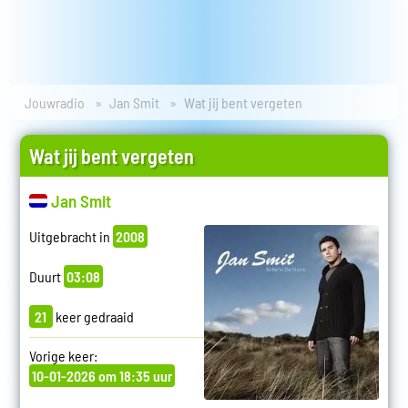
Jouwradio
Jan Smit
Wat jij bent vergeten
Wat jij bent vergeten
Jan Smit
Uitgebracht in
2008
Duurt
03:08
21
keer gedraaid
Vorige keer:
10-01-2026 om 18:35 uur