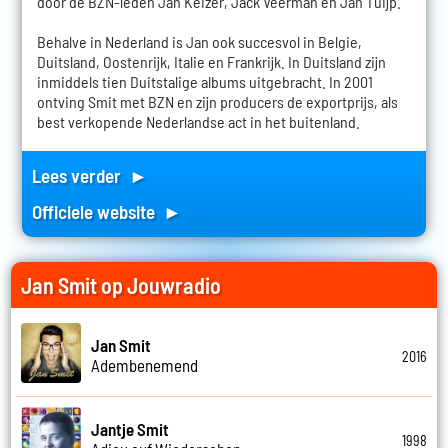
door de BZN-leden Jan Keizer, Jack Veerman en Jan Tuijp.
Behalve in Nederland is Jan ook succesvol in Belgie,
Duitsland, Oostenrijk, Italie en Frankrijk. In Duitsland zijn
inmiddels tien Duitstalige albums uitgebracht. In 2001
ontving Smit met BZN en zijn producers de exportprijs, als
best verkopende Nederlandse act in het buitenland.
Lees verder ►
Officiele website ►
Jan Smit op Jouwradio
Jan Smit
2016
Adembenemend
Jantje Smit
1998