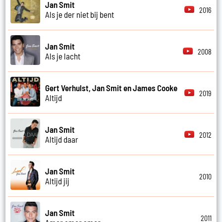
Jan Smit
2016
Als je der niet bij bent
Jan Smit
2008
Als je lacht
Gert Verhulst, Jan Smit en James Cooke
2019
Altijd
Jan Smit
2012
Altijd daar
Jan Smit
2010
Altijd jij
Jan Smit
2011