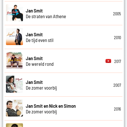
Jan Smit
2005
De straten van Athene
Jan Smit
2010
De tijd even stil
Jan Smit
2017
De wereld rond
Jan Smit
2007
De zomer voorbij
Jan Smit en Nick en Simon
2016
De zomer voorbij