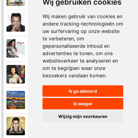
Wij gebruiken cookies
Mooi zo
Wij maken gebruik van cookies en
Jan Smit
andere tracking-technologieën om
2014
Mooier dan ik dacht
uw surfervaring op onze website
te verbeteren, om
Jan Smit
gepersonaliseerde inhoud en
2007
Na al die nachten
advertenties te tonen, om ons
websiteverkeer te analyseren en
om te begrijpen waar onze
Jantje Smit
bezoekers vandaan komen.
1999
Nathalie
Ik ga akkoord
Jan Smit en Johnny De Mol
2014
Nederland wordt kampioen
Ik weiger
Wijzig mijn voorkeuren
Jan Smit
2016
Neem je tijd