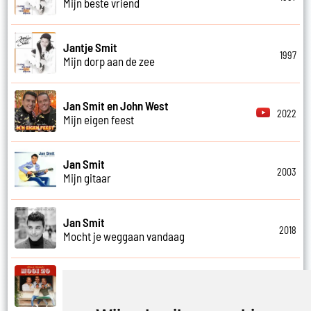
Mijn beste vriend
Jantje Smit
1997
Mijn dorp aan de zee
Jan Smit en John West
2022
Mijn eigen feest
Jan Smit
2003
Mijn gitaar
Jan Smit
2018
Mocht je weggaan vandaag
Kobe Ilsen, Viktor Verhulst, Jan Smit,
James Cooke en Gert Verhulst
2021
Mooi zo