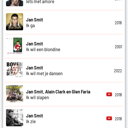
Iets met amore
Jan Smit
2016
Ik ga
Jan Smit
2001
Ik wil een blondine
Jan Smit
2022
Ik wil met je dansen
Jan Smit, Alain Clark en Glen Faria
2018
Ik wil slapen
Jan Smit
2018
Ik zie