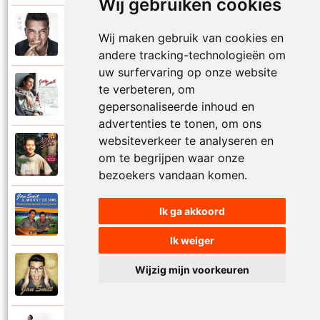
Wij gebruiken cookies
Jan Smit
2014
Wij maken gebruik van cookies en
Mooier dan ik dacht
andere tracking-technologieën om
uw surfervaring op onze website
Jan Smit
te verbeteren, om
2007
Na al die nachten
gepersonaliseerde inhoud en
advertenties te tonen, om ons
websiteverkeer te analyseren en
Jantje Smit
1999
om te begrijpen waar onze
Nathalie
bezoekers vandaan komen.
Jan Smit en Johnny De Mol
Ik ga akkoord
2014
Nederland wordt kampioen
Ik weiger
Jan Smit
Wijzig mijn voorkeuren
2016
Neem je tijd