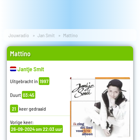
Jouwradio
Jan Smit
Mattino
Mattino
Jantje Smit
Uitgebracht in
1997
Duurt
03:45
21
keer gedraaid
Vorige keer:
26-09-2024 om 22:03 uur