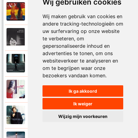
Wij gebruiken cookies
Frank Boeijen
2003
Onder ons
Wij maken gebruik van cookies en
andere tracking-technologieën om
uw surfervaring op onze website
Frank Boeijen
te verbeteren, om
1991
Onschuld
gepersonaliseerde inhoud en
advertenties te tonen, om ons
Frank Boeijen
websiteverkeer te analyseren en
2009
Op een dag
om te begrijpen waar onze
bezoekers vandaan komen.
Frank Boeijen
2018
Ik ga akkoord
Op het terras
Ik weiger
Frank Boeijen
1994
Wijzig mijn voorkeuren
Open de poorten