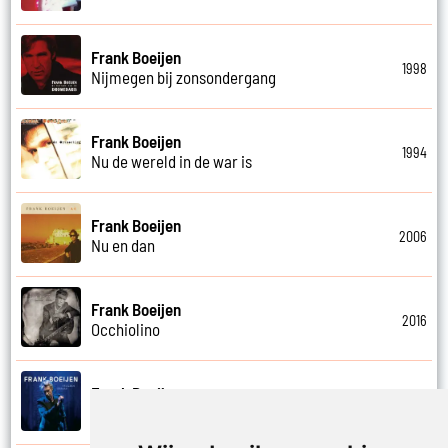
Frank Boeijen
1998
Nijmegen bij zonsondergang
Frank Boeijen
1994
Nu de wereld in de war is
Frank Boeijen
2006
Nu en dan
Frank Boeijen
2016
Occhiolino
Frank Boeijen
2022
Of ligt het aan mij