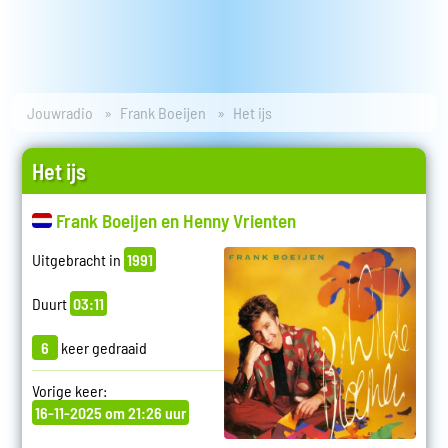
Jouwradio
Frank Boeijen
Het ijs
Het ijs
Frank Boeijen en Henny Vrienten
Uitgebracht in
1991
Duurt
03:11
6
keer gedraaid
Vorige keer:
16-11-2025 om 21:26 uur