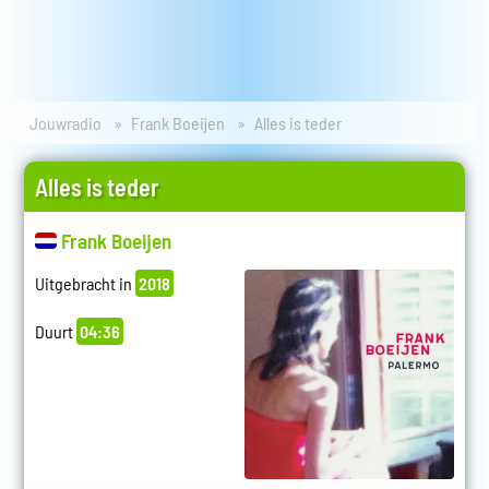
Jouwradio
Frank Boeijen
Alles is teder
Alles is teder
Frank Boeijen
Uitgebracht in
2018
Duurt
04:36