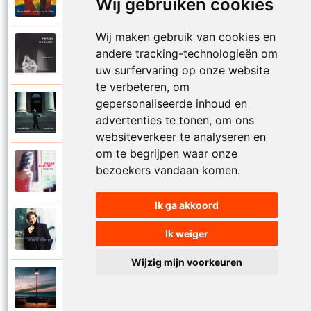
Wij gebruiken cookies
Onder ons
Wij maken gebruik van cookies en
Frank Boeijen
andere tracking-technologieën om
1991
Onschuld
uw surfervaring op onze website
te verbeteren, om
gepersonaliseerde inhoud en
Frank Boeijen
2009
advertenties te tonen, om ons
Op een dag
websiteverkeer te analyseren en
om te begrijpen waar onze
Frank Boeijen
bezoekers vandaan komen.
2018
Op het terras
Ik ga akkoord
Frank Boeijen
1994
Ik weiger
Open de poorten
Wijzig mijn voorkeuren
Frank Boeijen
2013
Overal bleef er iets achter