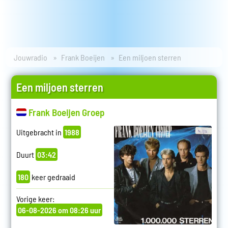
Jouwradio
Frank Boeijen
Een miljoen sterren
Een miljoen sterren
Frank Boeijen Groep
Uitgebracht in
1988
Duurt
03:42
180
keer gedraaid
Vorige keer:
06-08-2026 om 08:26 uur