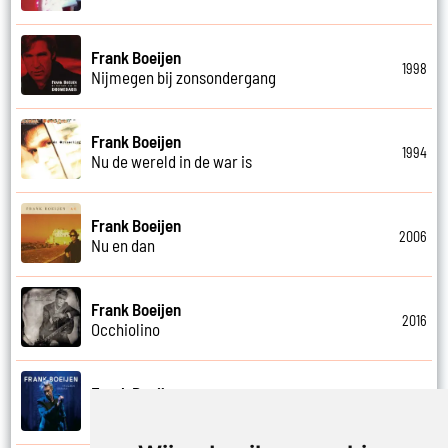
Frank Boeijen
1998
Nijmegen bij zonsondergang
Frank Boeijen
1994
Nu de wereld in de war is
Frank Boeijen
2006
Nu en dan
Frank Boeijen
2016
Occhiolino
Frank Boeijen
2022
Of ligt het aan mij