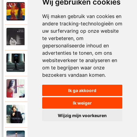
Wij gebruiken cookies
Frank Boeijen
2003
Onder ons
Wij maken gebruik van cookies en
andere tracking-technologieën om
uw surfervaring op onze website
Frank Boeijen
te verbeteren, om
1991
Onschuld
gepersonaliseerde inhoud en
advertenties te tonen, om ons
Frank Boeijen
websiteverkeer te analyseren en
2009
Op een dag
om te begrijpen waar onze
bezoekers vandaan komen.
Frank Boeijen
2018
Ik ga akkoord
Op het terras
Ik weiger
Frank Boeijen
1994
Wijzig mijn voorkeuren
Open de poorten