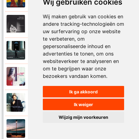
Wij gebruiken cookies
Onder ons
Wij maken gebruik van cookies en
Frank Boeijen
andere tracking-technologieën om
1991
Onschuld
uw surfervaring op onze website
te verbeteren, om
gepersonaliseerde inhoud en
Frank Boeijen
2009
advertenties te tonen, om ons
Op een dag
websiteverkeer te analyseren en
om te begrijpen waar onze
Frank Boeijen
bezoekers vandaan komen.
2018
Op het terras
Ik ga akkoord
Frank Boeijen
1994
Ik weiger
Open de poorten
Wijzig mijn voorkeuren
Frank Boeijen
2013
Overal bleef er iets achter