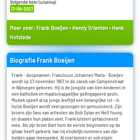
Volgende keer
:
(schatting)
17-08-2027
Meer over:
Frank Boeijen
•
Henny Vrienten
•
Henk
Hofstede
Biografie Frank Boeijen
Frank - doopnamen: Franciscus Johannes Maria - Boeijen
wordt op 27 november 1957 in de Jacob van Campenstraat
in Nijmegen geboren. Hij is de jongste van tien kinderen in
een katholiek en maatschappelijke geëngageerd gezin.
Muziek speelt al op jonge leeftijd een belangrijke rol - in
huize Boeijen wordt veel gezongen en gemusiceerd. Zijn
broers zijn fans van artiesten als Bob Dylan en Neil Young,
en draaien hun platen veel. Frank luistert gefascineerd
mee. Als zijn broer Bart hem de eerste beginselen op de
gitaar heeft geleerd, kan hij eindelijk nummers van zijn
helden gaan meespelen. Al snel komen er ook eigen