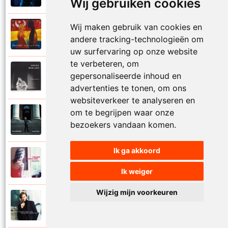
Wij gebruiken cookies
Wij maken gebruik van cookies en
Frank Boeijen
2003
andere tracking-technologieën om
Onder ons
uw surfervaring op onze website
te verbeteren, om
Frank Boeijen
gepersonaliseerde inhoud en
1991
Onschuld
advertenties te tonen, om ons
websiteverkeer te analyseren en
om te begrijpen waar onze
Frank Boeijen
2009
bezoekers vandaan komen.
Op een dag
Ik ga akkoord
Frank Boeijen
2018
Op het terras
Ik weiger
Wijzig mijn voorkeuren
Frank Boeijen
1994
Open de poorten