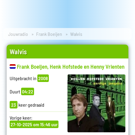
Jouwradio
Frank Boeijen
Walvis
Walvis
Frank Boeijen, Henk Hofstede en Henny Vrienten
Uitgebracht in
2008
Duurt
04:22
23
keer gedraaid
Vorige keer:
27-10-2025 om 15:46 uur