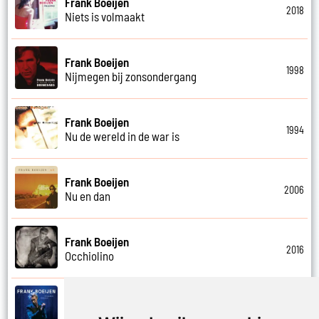
Frank Boeijen
2018
Niets is volmaakt
Frank Boeijen
1998
Nijmegen bij zonsondergang
Frank Boeijen
1994
Nu de wereld in de war is
Frank Boeijen
2006
Nu en dan
Frank Boeijen
2016
Occhiolino
Frank Boeijen
2022
Of ligt het aan mij