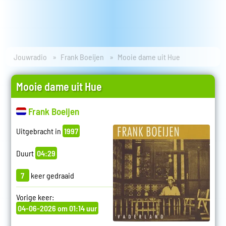
Jouwradio
Frank Boeijen
Mooie dame uit Hue
Mooie dame uit Hue
Frank Boeijen
Uitgebracht in
1997
Duurt
04:29
7
keer gedraaid
Vorige keer:
04-06-2026 om 01:14 uur