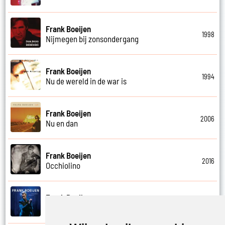
Frank Boeijen
1998
Nijmegen bij zonsondergang
Frank Boeijen
1994
Nu de wereld in de war is
Frank Boeijen
2006
Nu en dan
Frank Boeijen
2016
Occhiolino
Frank Boeijen
2022
Of ligt het aan mij