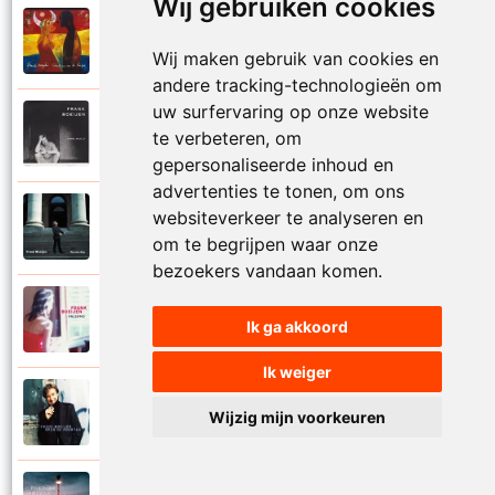
Wij gebruiken cookies
Frank Boeijen
2003
Onder ons
Wij maken gebruik van cookies en
andere tracking-technologieën om
uw surfervaring op onze website
Frank Boeijen
te verbeteren, om
1991
Onschuld
gepersonaliseerde inhoud en
advertenties te tonen, om ons
Frank Boeijen
websiteverkeer te analyseren en
2009
Op een dag
om te begrijpen waar onze
bezoekers vandaan komen.
Frank Boeijen
2018
Ik ga akkoord
Op het terras
Ik weiger
Frank Boeijen
1994
Wijzig mijn voorkeuren
Open de poorten