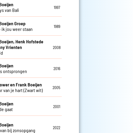
Boeijen
1997
s van Bali
Boeijen Groep
1989
 ik jou weer staan
Boeijen, Henk Hofstede
ny Vrienten
2008
id
Boeijen
2016
s ontsprongen
ower en Frank Boeijen
2005
r van je hart (Zwart wit)
Boeijen
2001
fde gaat
Boeijen
2022
van bij zonsopgang