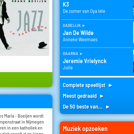
K3
De zomer van Oya lele
dadelijk
►
Jan De Wilde
Anneke Weemaes
daarna
►
Jeremie Vrielynck
Julie
Complete speellijst ►
Meest gedraaid ►
De 50 beste van... ►
s Maria - Boeijen wordt
ampenstraat in Nijmegen
Muziek opzoeken
eren in een katholiek en
ziek speelt al op jonge