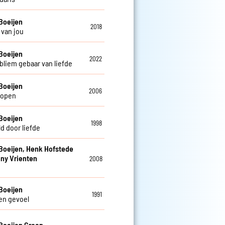
Boeijen
2018
van jou
Boeijen
2022
bliem gebaar van liefde
Boeijen
2006
lopen
Boeijen
1998
d door liefde
Boeijen, Henk Hofstede
ny Vrienten
2008
Boeijen
1991
en gevoel
Boeijen Groep