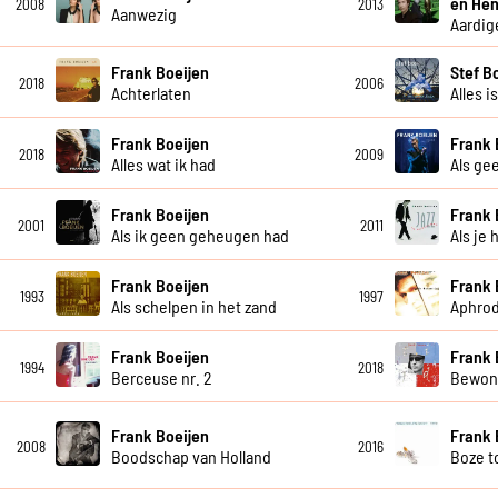
en Hen
2008
2013
Aanwezig
Aardig
Frank Boeijen
Stef B
2018
2006
Achterlaten
Alles i
Frank Boeijen
Frank 
2018
2009
Alles wat ik had
Als ge
Frank Boeijen
Frank 
2001
2011
Als ik geen geheugen had
Als je 
Frank Boeijen
Frank 
1993
1997
Als schelpen in het zand
Aphrod
Frank Boeijen
Frank 
1994
2018
Berceuse nr. 2
Bewon
Frank Boeijen
Frank 
2008
2016
Boodschap van Holland
Boze 