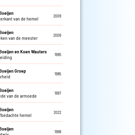
Boeijen
2009
erkant van de hemel
Boeijen
2009
eken van de meester
Boeijen en Koen Wauters
1995
leiding
Boeijen Groep
1985
rheid
Boeijen
1997
ede van de armoede
Boeijen
2022
lfbedachte hemel
Boeijen
1998
daris