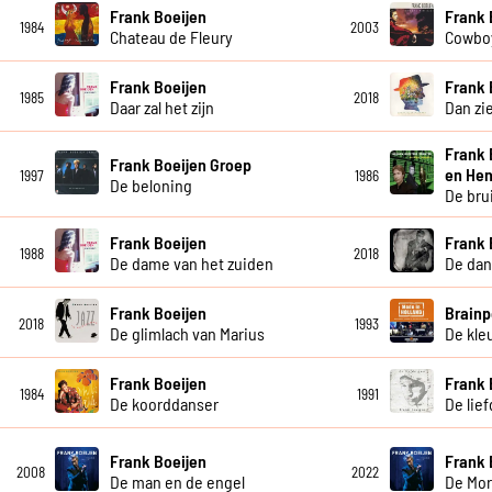
Frank Boeijen
Frank 
1984
2003
Chateau de Fleury
Cowboy
Frank Boeijen
Frank 
1985
2018
Daar zal het zijn
Dan zie
Frank 
Frank Boeijen Groep
en Hen
1997
1986
De beloning
De bru
Frank Boeijen
Frank 
1988
2018
De dame van het zuiden
De dan
Frank Boeijen
Brainp
2018
1993
De glimlach van Marius
De kleu
Frank Boeijen
Frank 
1984
1991
De koorddanser
De lie
Frank Boeijen
Frank 
2008
2022
De man en de engel
De Mor