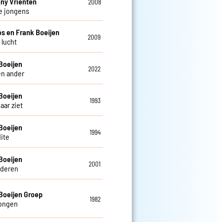
ny Vrienten
2008
e jongens
os en Frank Boeijen
2009
s lucht
Boeijen
2022
en ander
Boeijen
1993
haar ziet
Boeijen
1994
ite
Boeijen
2001
deren
Boeijen Groep
1982
tongen