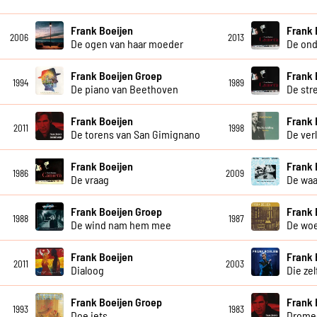
Frank Boeijen
Frank 
2006
2013
De ogen van haar moeder
De ond
Frank Boeijen Groep
Frank 
1994
1989
De piano van Beethoven
De str
Frank Boeijen
Frank 
2011
1998
De torens van San Gimignano
De ver
Frank Boeijen
Frank 
1986
2009
De vraag
De waa
Frank Boeijen Groep
Frank 
1988
1987
De wind nam hem mee
De wo
Frank Boeijen
Frank 
2011
2003
Dialoog
Die ze
Frank Boeijen Groep
Frank 
1993
1983
Doe iets
Drome