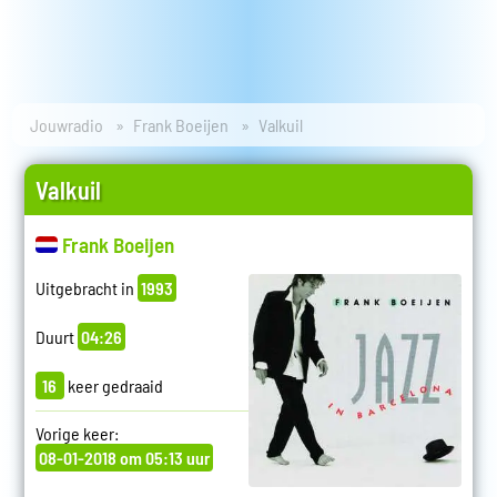
Jouwradio
Frank Boeijen
Valkuil
Valkuil
Frank Boeijen
Uitgebracht in
1993
Duurt
04:26
16
keer gedraaid
Vorige keer:
08-01-2018 om 05:13 uur