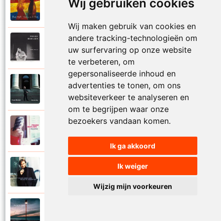
Wij gebruiken cookies
Frank Boeijen
2003
Onder ons
Wij maken gebruik van cookies en
andere tracking-technologieën om
Frank Boeijen
1991
uw surfervaring op onze website
Onschuld
te verbeteren, om
gepersonaliseerde inhoud en
Frank Boeijen
advertenties te tonen, om ons
2009
Op een dag
websiteverkeer te analyseren en
om te begrijpen waar onze
bezoekers vandaan komen.
Frank Boeijen
2018
Op het terras
Ik ga akkoord
Ik weiger
Frank Boeijen
1994
Open de poorten
Wijzig mijn voorkeuren
Frank Boeijen
2013
Overal bleef er iets achter