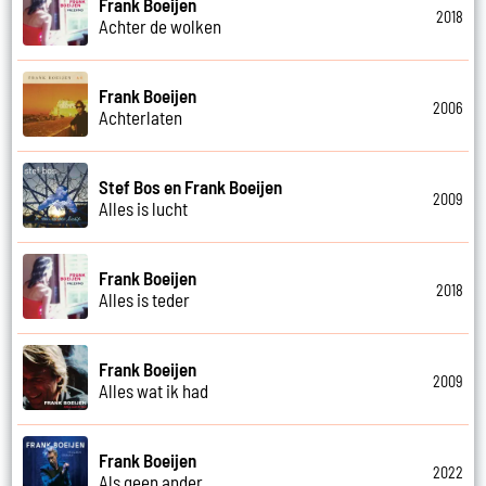
Frank Boeijen
2018
Achter de wolken
Frank Boeijen
2006
Achterlaten
Stef Bos en Frank Boeijen
2009
Alles is lucht
Frank Boeijen
2018
Alles is teder
Frank Boeijen
2009
Alles wat ik had
Frank Boeijen
2022
Als geen ander