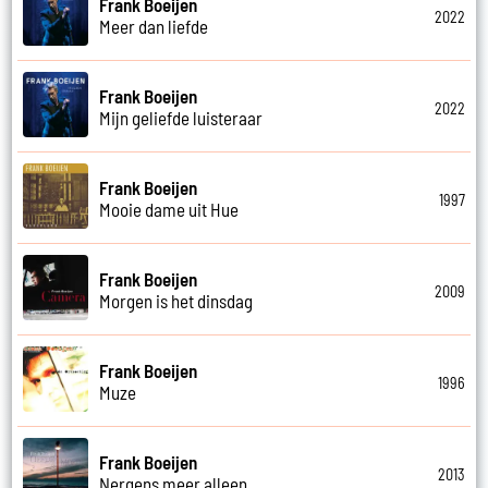
Frank Boeijen
2022
Meer dan liefde
Frank Boeijen
2022
Mijn geliefde luisteraar
Frank Boeijen
1997
Mooie dame uit Hue
Frank Boeijen
2009
Morgen is het dinsdag
Frank Boeijen
1996
Muze
Frank Boeijen
2013
Nergens meer alleen