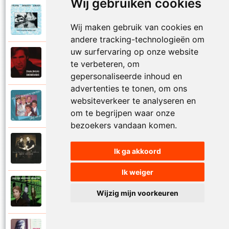
Wij gebruiken cookies
Frank Boeijen Groep
1988
Foto van een mooie dag
Wij maken gebruik van cookies en
andere tracking-technologieën om
uw surfervaring op onze website
Frank Boeijen
te verbeteren, om
1998
Gedeeld door liefde
gepersonaliseerde inhoud en
advertenties te tonen, om ons
websiteverkeer te analyseren en
Frank Boeijen Groep
1985
Geef niet op
om te begrijpen waar onze
bezoekers vandaan komen.
Frank Boeijen en Paskal Jakobsen
2001
Ik ga akkoord
Geen gevaar
Ik weiger
Frank Boeijen, Henk Hofstede en Henny
Vrienten
2008
Wijzig mijn voorkeuren
Geluk