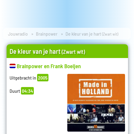
Jouwradio
Brainpower
De kleur van je hart
(Zwart wit)
De kleur van je hart
(Zwart wit)
Brainpower en Frank Boeijen
Uitgebracht in
2005
Duurt
04:34