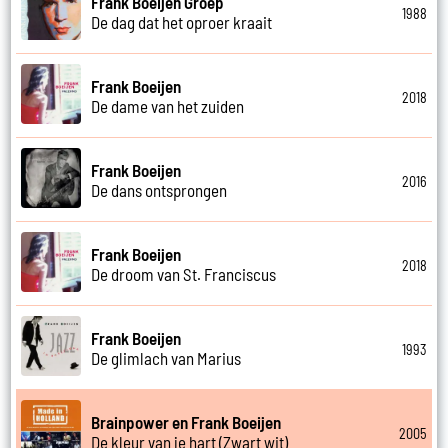
Frank Boeijen Groep
1988
De dag dat het oproer kraait
Frank Boeijen
2018
De dame van het zuiden
Frank Boeijen
2016
De dans ontsprongen
Frank Boeijen
2018
De droom van St. Franciscus
Frank Boeijen
1993
De glimlach van Marius
Brainpower en Frank Boeijen
2005
De kleur van je hart (Zwart wit)