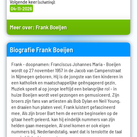
Volgende keer
:
(schatting)
04-11-2026
Meer over:
Frank Boeijen
Biografie Frank Boeijen
Frank - doopnamen: Franciscus Johannes Maria - Boeijen
wordt op 27 november 1957 in de Jacob van Campenstraat
in Nijmegen geboren. Hij is de jongste van tien kinderen in
een katholiek en maatschappelijke geëngageerd gezin.
Muziek speelt al op jonge leeftijd een belangrijke rol - in
huize Boeijen wordt veel gezongen en gemusiceerd. Zijn
broers zijn fans van artiesten als Bob Dylan en Neil Young,
en draaien hun platen veel. Frank luistert gefascineerd
mee. Als zijn broer Bart hem de eerste beginselen op de
gitaar heeft geleerd, kan hij eindelijk nummers van zijn
helden gaan meespelen. Al snel komen er ook eigen
nummers bij. Nederlandstalig, want dat is tenslotte de taal