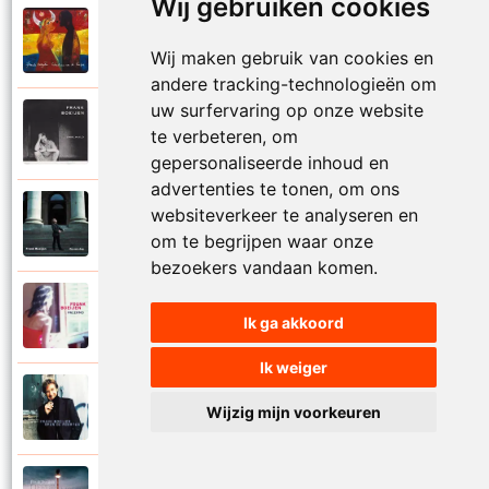
Wij gebruiken cookies
Frank Boeijen
2003
Onder ons
Wij maken gebruik van cookies en
andere tracking-technologieën om
uw surfervaring op onze website
Frank Boeijen
te verbeteren, om
1991
Onschuld
gepersonaliseerde inhoud en
advertenties te tonen, om ons
Frank Boeijen
websiteverkeer te analyseren en
2009
Op een dag
om te begrijpen waar onze
bezoekers vandaan komen.
Frank Boeijen
2018
Ik ga akkoord
Op het terras
Ik weiger
Frank Boeijen
1994
Wijzig mijn voorkeuren
Open de poorten