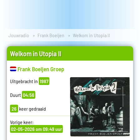
Jouwradio
Frank Boeijen
Welkom in Utopia II
Welkom in Utopia II
Frank Boeijen Groep
Uitgebracht in
1987
Duurt
04:56
26
keer gedraaid
Vorige keer:
02-05-2026 om 09:49 uur