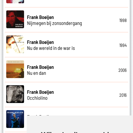
Frank Boeijen
1998
Nijmegen bij zonsondergang
Frank Boeijen
1994
Nu de wereld in de war is
Frank Boeijen
2006
Nu en dan
Frank Boeijen
2016
Occhiolino
Frank Boeijen
2022
Of ligt het aan mij